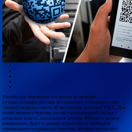
Российские чиновники посчитали количество
путешествующих россиян без прививки и сообщили, что
таковых оказалось около 40 миллионов, сообщил ТАСС. Для
отечественного туризма это настораживающий сигнал,
поскольку власти, пытающиеся достичь 80%-ного уровня
вакцинации, будут
и дальше ограничивать свободное
перемещение непривитых туристов, которые составляют