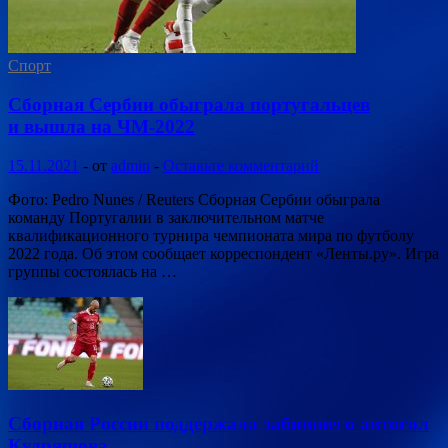
Спорт
Сборная Сербии обыграла португальцев
и вышла на ЧМ-2022
15.11.2021
-
от
admin
-
Оставьте комментарий
Фото: Pedro Nunes / Reuters Сборная Сербии обыграла
команду Португалии в заключительном матче
квалификационного турнира чемпионата мира по футболу
2022 года. Об этом сообщает корреспондент «Ленты.ру». Игра
группы состоялась на …
Сборная России поддержала забившего автогол
Кудряшова