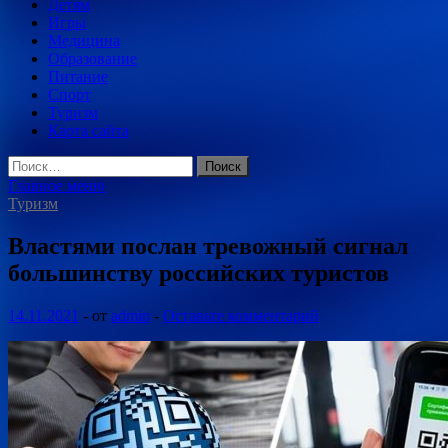
Детям
Игры
Медицина
Образование
Питание
Спорт
Туризм
Карта сайта
Найти:
Главное меню
Туризм
Властями послан тревожный сигнал
большинству российских туристов
14.11.2021
-
от
admin
-
Оставьте комментарий