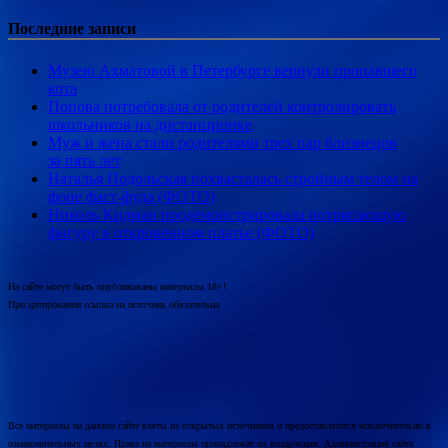
Последние записи
Музею Ахматовой в Петербурге вернули пропавшего
кота
Попова потребовала от родителей контролировать
школьников на дистанционке
Муж и жена стали родителями трех пар близнецов
за пять лет
Наталья Подольская похвасталась стройным телом на
фоне фаст-фуда (ФОТО)
Николь Кидман продемонстрировала потрясающую
фигуру в откровенном платье (ФОТО)
На сайте могут быть опубликованы материалы 18+!
При цитировании ссылка на источник обязательна.
Все материалы на данном сайте взяты из открытых источников и предоставляются исключительно в
ознакомительных целях. Права на материалы принадлежат их владельцам. Администрация сайта