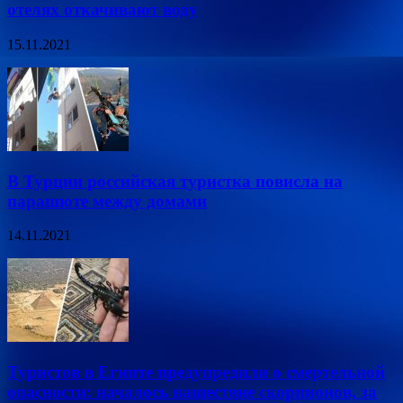
отелях откачивают воду
15.11.2021
В Турции российская туристка повисла на
парашюте между домами
14.11.2021
Туристов в Египте предупредили о смертельной
опасности: началось нашествие скорпионов, за