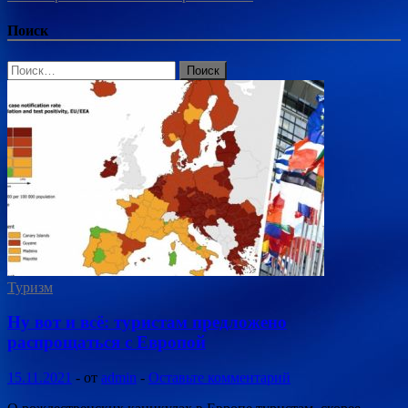
Поиск
Найти:
Туризм
Ну вот и всё: туристам предложено
распрощаться с Европой
15.11.2021
-
от
admin
-
Оставьте комментарий