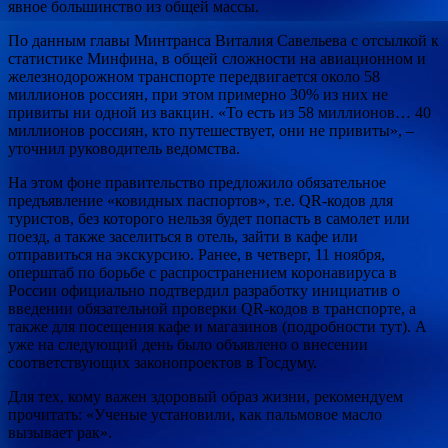
явное большинство из общей массы.
По данным главы Минтранса Виталия Савельева с отсылкой к
статистике Минфина, в общей сложности на авиационном и
железнодорожном транспорте передвигается около 58
миллионов россиян, при этом примерно 30% из них не
привиты ни одной из вакцин. «То есть из 58 миллионов… 40
миллионов россиян, кто путешествует, они не привиты», –
уточнил руководитель ведомства.
На этом фоне правительство предложило обязательное
предъявление «ковидных паспортов», т.е. QR-кодов для
туристов, без которого нельзя будет попасть в самолет или
поезд, а также заселиться в отель, зайти в кафе или
отправиться на экскурсию. Ранее, в четверг, 11 ноября,
оперштаб по борьбе с распространением коронавируса в
России официально подтвердил разработку инициатив о
введении обязательной проверки QR-кодов в транспорте, а
также для посещения кафе и магазинов (подробности тут). А
уже на следующий день было объявлено о внесении
соответствующих законопроектов в Госдуму.
Для тех, кому важен здоровый образ жизни, рекомендуем
прочитать: «Ученые установили, как пальмовое масло
вызывает рак».