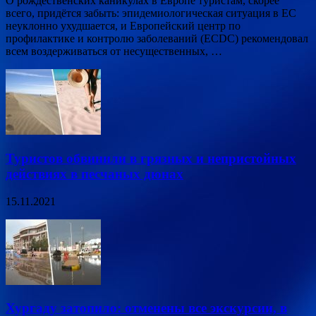
О рождественских каникулах в Европе туристам, скорее
всего, придётся забыть: эпидемиологическая ситуация в ЕС
неуклонно ухудшается, и Европейский центр по
профилактике и контролю заболеваний (ECDC) рекомендовал
всем воздерживаться от несущественных, …
Туристов обвинили в грязных и непристойных
действиях в песчаных дюнах
15.11.2021
Хургаду затопило: отменены все экскурсии, в