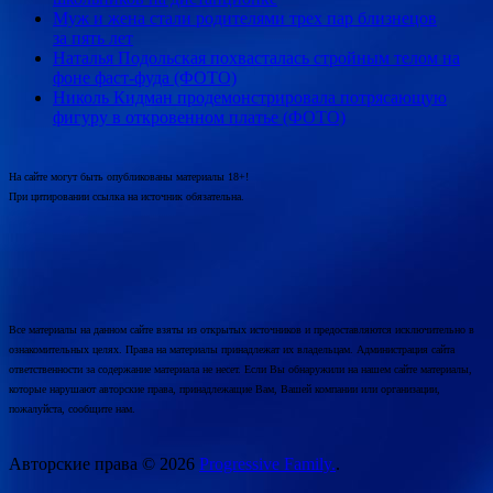
Муж и жена стали родителями трех пар близнецов
за пять лет
Наталья Подольская похвасталась стройным телом на
фоне фаст-фуда (ФОТО)
Николь Кидман продемонстрировала потрясающую
фигуру в откровенном платье (ФОТО)
На сайте могут быть опубликованы материалы 18+!
При цитировании ссылка на источник обязательна.
Все материалы на данном сайте взяты из открытых источников и предоставляются исключительно в
ознакомительных целях. Права на материалы принадлежат их владельцам. Администрация сайта
ответственности за содержание материала не несет. Если Вы обнаружили на нашем сайте материалы,
которые нарушают авторские права, принадлежащие Вам, Вашей компании или организации,
пожалуйста, сообщите нам.
Авторские права © 2026
Progressive Family.
.