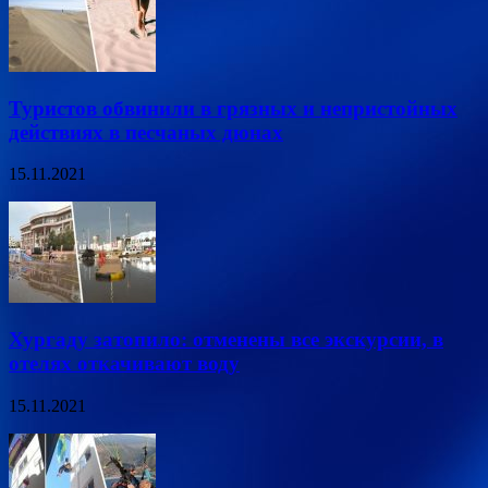
Туристов обвинили в грязных и непристойных
действиях в песчаных дюнах
15.11.2021
Хургаду затопило: отменены все экскурсии, в
отелях откачивают воду
15.11.2021