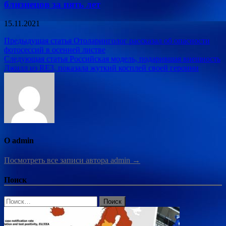
близнецов за пять лет
15.11.2021
Навигация
Предыдущая статья
Отоларинголог рассказал об опасности
фотосессий в осенней листве
по
Следующая статья
Российская модель, подарившая внешность
записям
Джилл из RE3, показала жуткий косплей своей героини
О admin
Посмотреть все записи автора admin →
Поиск
Найти: