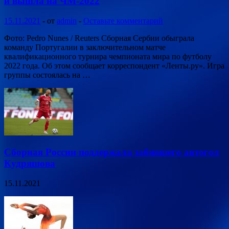
и вышла на ЧМ-2022
15.11.2021
-
от
admin
-
Оставьте комментарий
Фото: Pedro Nunes / Reuters Сборная Сербии обыграла
команду Португалии в заключительном матче
квалификационного турнира чемпионата мира по футболу
2022 года. Об этом сообщает корреспондент «Ленты.ру». Игра
группы состоялась на …
Сборная России поддержала забившего автогол
Кудряшова
15.11.2021