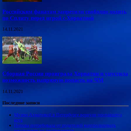
Российским фанатам запретили свободно ходить
по Сплиту перед игрой с Хорватией
14.11.2021
Сборная России проиграла Хорватии и упустила
возможность напрямую попасть на ЧМ
14.11.2021
Последние записи
Музею Ахматовой в Петербурге вернули пропавшего
кота
Попова потребовала от родителей контролировать
школьников на дистанционке