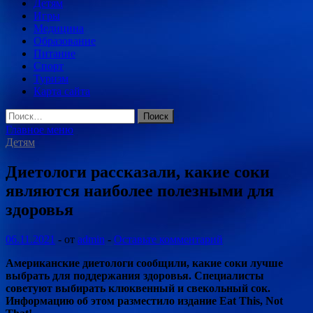
Детям
Игры
Медицина
Образование
Питание
Спорт
Туризм
Карта сайта
Найти:
Главное меню
Детям
Диетологи рассказали, какие соки
являются наиболее полезными для
здоровья
06.11.2021
-
от
admin
-
Оставьте комментарий
Американские диетологи сообщили, какие соки лучше
выбрать для поддержания здоровья. Специалисты
советуют выбирать клюквенный и свекольный сок.
Информацию об этом разместило издание Eat This, Not