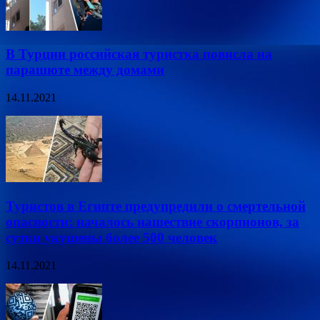
В Турции российская туристка повисла на
парашюте между домами
14.11.2021
Туристов в Египте предупредили о смертельной
опасности: началось нашествие скорпионов, за
сутки укушены более 500 человек
14.11.2021