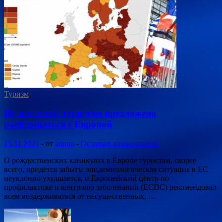
Туризм
Ну вот и всё: туристам предложено
распрощаться с Европой
15.11.2021
-
от
admin
-
Оставьте комментарий
О рождественских каникулах в Европе туристам, скорее
всего, придётся забыть: эпидемиологическая ситуация в ЕС
неуклонно ухудшается, и Европейский центр по
профилактике и контролю заболеваний (ECDC) рекомендовал
всем воздерживаться от несущественных, …