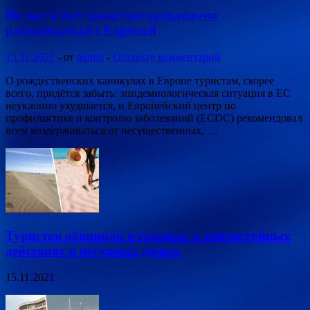
Ну вот и всё: туристам предложено
распрощаться с Европой
15.11.2021
-
от
admin
-
Оставьте комментарий
О рождественских каникулах в Европе туристам, скорее
всего, придётся забыть: эпидемиологическая ситуация в ЕС
неуклонно ухудшается, и Европейский центр по
профилактике и контролю заболеваний (ECDC) рекомендовал
всем воздерживаться от несущественных, …
Туристов обвинили в грязных и непристойных
действиях в песчаных дюнах
15.11.2021