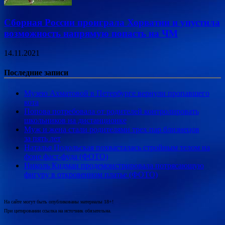
Сборная России проиграла Хорватии и упустила
возможность напрямую попасть на ЧМ
14.11.2021
Последние записи
Музею Ахматовой в Петербурге вернули пропавшего
кота
Попова потребовала от родителей контролировать
школьников на дистанционке
Муж и жена стали родителями трех пар близнецов
за пять лет
Наталья Подольская похвасталась стройным телом на
фоне фаст-фуда (ФОТО)
Николь Кидман продемонстрировала потрясающую
фигуру в откровенном платье (ФОТО)
На сайте могут быть опубликованы материалы 18+!
При цитировании ссылка на источник обязательна.