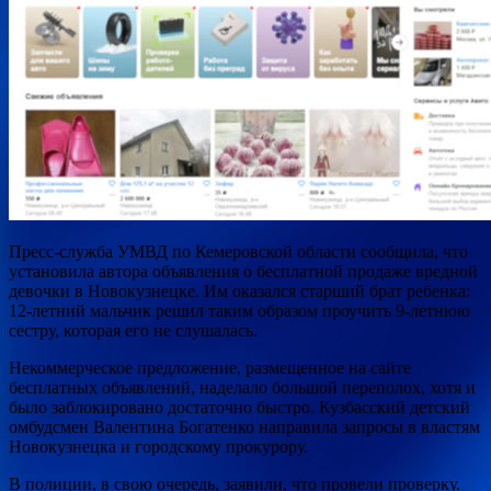
Пресс-служба УМВД по Кемеровской области сообщила, что
установила автора объявления о бесплатной продаже вредной
девочки в Новокузнецке. Им оказался старший брат ребенка:
12-летний мальчик решил таким образом проучить 9-летнюю
сестру, которая его не слушалась.
Некоммерческое предложение, размещенное на сайте
бесплатных объявлений, наделало большой переполох, хотя и
было заблокировано достаточно быстро. Кузбасский детский
омбудсмен Валентина Богатенко направила запросы в властям
Новокузнецка и городскому прокурору.
В полиции, в свою очередь, заявили, что провели проверку.