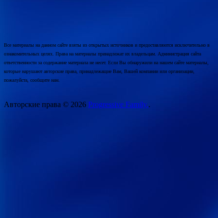
Все материалы на данном сайте взяты из открытых источников и предоставляются исключительно в
ознакомительных целях. Права на материалы принадлежат их владельцам. Администрация сайта
ответственности за содержание материала не несет. Если Вы обнаружили на нашем сайте материалы,
которые нарушают авторские права, принадлежащие Вам, Вашей компании или организации,
пожалуйста, сообщите нам.
Авторские права © 2026
Progressive Family.
.