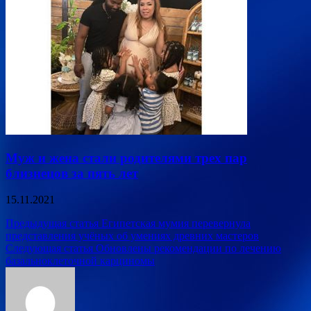
Муж и жена стали родителями трех пар
близнецов за пять лет
15.11.2021
Навигация
Предыдущая статья
Египетская мумия перевернула
представления учёных об умениях древних мастеров
по
Следующая статья
Обновлены рекомендации по лечению
записям
базальноклеточной карциномы