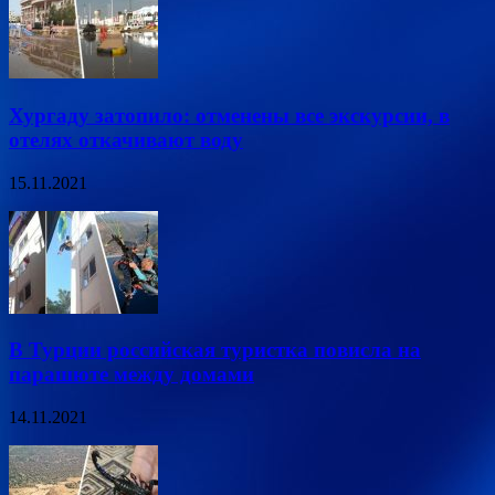
Хургаду затопило: отменены все экскурсии, в
отелях откачивают воду
15.11.2021
В Турции российская туристка повисла на
парашюте между домами
14.11.2021