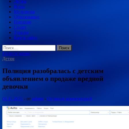
Детям
Игры
Медицина
Образование
Питание
Спорт
Туризм
Карта сайта
Найти:
Главное меню
Детям
Полиция разобралась с детским
объявлением о продаже вредной
девочки
01.11.2021
-
от
admin
-
Оставьте комментарий