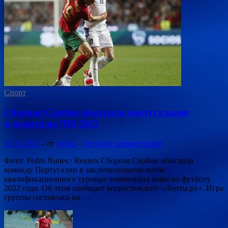
Спорт
Сборная Сербии обыграла португальцев
и вышла на ЧМ-2022
15.11.2021
-
от
admin
-
Оставьте комментарий
Фото: Pedro Nunes / Reuters Сборная Сербии обыграла
команду Португалии в заключительном матче
квалификационного турнира чемпионата мира по футболу
2022 года. Об этом сообщает корреспондент «Ленты.ру». Игра
группы состоялась на …