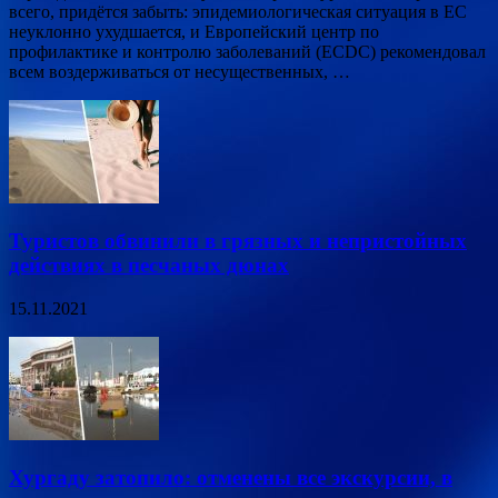
всего, придётся забыть: эпидемиологическая ситуация в ЕС
неуклонно ухудшается, и Европейский центр по
профилактике и контролю заболеваний (ECDC) рекомендовал
всем воздерживаться от несущественных, …
Туристов обвинили в грязных и непристойных
действиях в песчаных дюнах
15.11.2021
Хургаду затопило: отменены все экскурсии, в