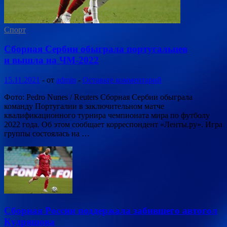
Спорт
Сборная Сербии обыграла португальцев
и вышла на ЧМ-2022
15.11.2021
-
от
admin
-
Оставьте комментарий
Фото: Pedro Nunes / Reuters Сборная Сербии обыграла
команду Португалии в заключительном матче
квалификационного турнира чемпионата мира по футболу
2022 года. Об этом сообщает корреспондент «Ленты.ру». Игра
группы состоялась на …
Сборная России поддержала забившего автогол
Кудряшова