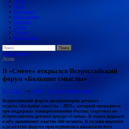
Детям
Игры
Медицина
Образование
Питание
Спорт
Туризм
Карта сайта
Найти:
Главное меню
Детям
В «Смене» открылся Всероссийский
форум «Большие смыслы»
01.11.2021
-
от
admin
-
Оставьте комментарий
Всероссийский форум организаторов детского
отдыха «Большие смыслы – 2021», который проводится
при поддержке Минпросвещения России, стартовал во
Всероссийском детском центре «Смена». В очном формате
в нём принимают участие 500 человек. В онлайн-формате
к делегатам форума
присоединились коллеги из всех