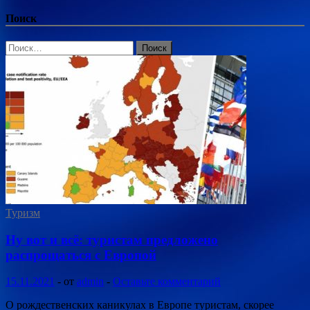
Поиск
Найти:
Туризм
Ну вот и всё: туристам предложено
распрощаться с Европой
15.11.2021
-
от
admin
-
Оставьте комментарий
О рождественских каникулах в Европе туристам, скорее