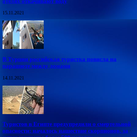
отелях откачивают воду
15.11.2021
В Турции российская туристка повисла на
парашюте между домами
14.11.2021
Туристов в Египте предупредили о смертельной
опасности: началось нашествие скорпионов, за