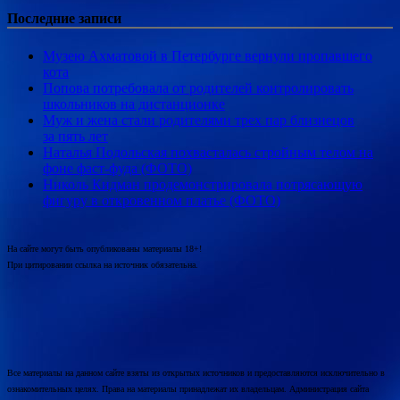
Последние записи
Музею Ахматовой в Петербурге вернули пропавшего
кота
Попова потребовала от родителей контролировать
школьников на дистанционке
Муж и жена стали родителями трех пар близнецов
за пять лет
Наталья Подольская похвасталась стройным телом на
фоне фаст-фуда (ФОТО)
Николь Кидман продемонстрировала потрясающую
фигуру в откровенном платье (ФОТО)
На сайте могут быть опубликованы материалы 18+!
При цитировании ссылка на источник обязательна.
Все материалы на данном сайте взяты из открытых источников и предоставляются исключительно в
ознакомительных целях. Права на материалы принадлежат их владельцам. Администрация сайта