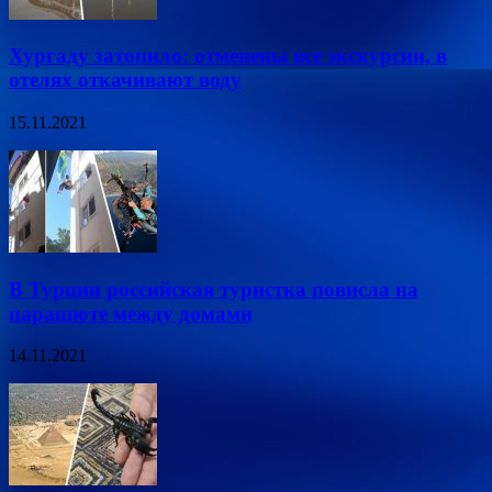
Хургаду затопило: отменены все экскурсии, в
отелях откачивают воду
15.11.2021
В Турции российская туристка повисла на
парашюте между домами
14.11.2021