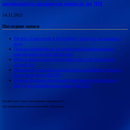
возможность напрямую попасть на ЧМ
14.11.2021
Последние записи
Музею Ахматовой в Петербурге вернули пропавшего
кота
Попова потребовала от родителей контролировать
школьников на дистанционке
Муж и жена стали родителями трех пар близнецов
за пять лет
Наталья Подольская похвасталась стройным телом на
фоне фаст-фуда (ФОТО)
Николь Кидман продемонстрировала потрясающую
фигуру в откровенном платье (ФОТО)
На сайте могут быть опубликованы материалы 18+!
При цитировании ссылка на источник обязательна.