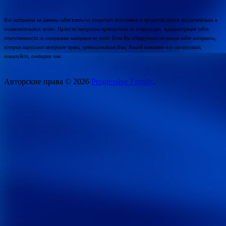
Все материалы на данном сайте взяты из открытых источников и предоставляются исключительно в
ознакомительных целях. Права на материалы принадлежат их владельцам. Администрация сайта
ответственности за содержание материала не несет. Если Вы обнаружили на нашем сайте материалы,
которые нарушают авторские права, принадлежащие Вам, Вашей компании или организации,
пожалуйста, сообщите нам.
Авторские права © 2026
Progressive Family.
.