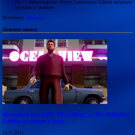
10» — Steam-версию Skyrim Anniversary Edition засыпало
шутками и мемами
Источник:
vgtimes.ru
Похожие записи
Исходный код GTA: The Trilogy — The Definitive
Edition оставили в игре
15.11.2021