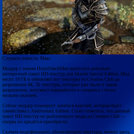
Слушать новость:
Макс
Моддер с ником HeartAttackMan выпустил довольно
интересный пакет HD-текстур для
Skyrim Special Edition. Мод
весит 19 ГБ и обновляет все текстуры из Creation Club до
разрешения 4К. Те текстуры, которые уже были в таком
разрешении, энтузиаст переработал и сохранил с более
низким сжатием.
Сейчас моддер планирует заняться версией, которая будет
совместима с
Anniversary Edition. Стоит отметить, что данный
пакет HD-текстур не разблокирует моды из Creation Club —
сперва их придётся приобрести.
Скачать модификацию, обновляющую текстуры, можно здесь.