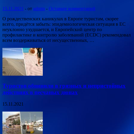
15.11.2021
-
от
admin
-
Оставьте комментарий
О рождественских каникулах в Европе туристам, скорее
всего, придётся забыть: эпидемиологическая ситуация в ЕС
неуклонно ухудшается, и Европейский центр по
профилактике и контролю заболеваний (ECDC) рекомендовал
всем воздерживаться от несущественных, …
Туристов обвинили в грязных и непристойных
действиях в песчаных дюнах
15.11.2021