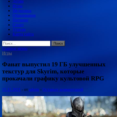
Детям
Игры
Медицина
Образование
Питание
Спорт
Туризм
Карта сайта
Найти:
Главное меню
Игры
Фанат выпустил 19 ГБ улучшенных
текстур для Skyrim, которые
прокачали графику культовой RPG
15.11.2021
-
от
admin
-
Оставьте комментарий