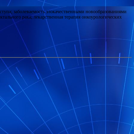
ступа; заболеваемость злокачественными новообразованиями
ектального рака; лекарственная терапия онкоурологических