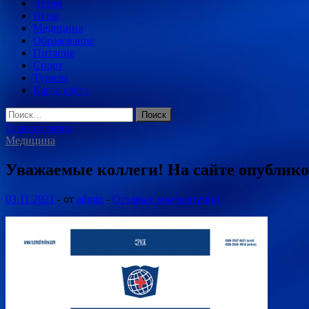
Детям
Игры
Медицина
Образование
Питание
Спорт
Туризм
Карта сайта
Найти:
Главное меню
Медицина
Уважаемые коллеги! На сайте опублико
03.11.2021
-
от
admin
-
Оставьте комментарий