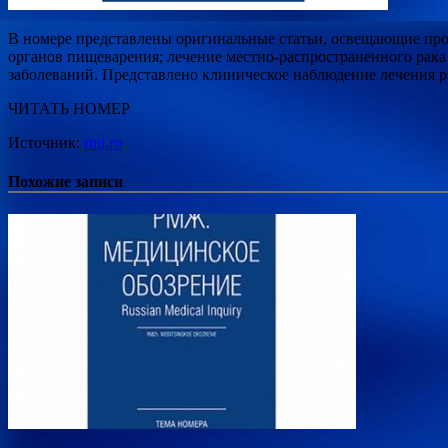
В номере представлены оригинальные статьи, освещающие про
органов пищеварения; лечение местно-распространенного рак
заболеваний. Представлено клиническое наблюдение лечения р
ЧИТАТЬ НОМЕР
Источник:
rmj.ru
Похожие записи