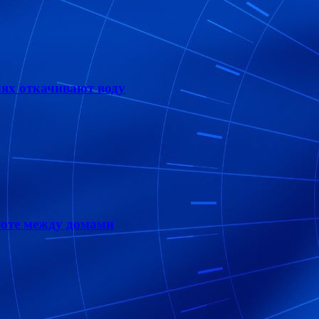
лях откачивают воду
шюте между домами