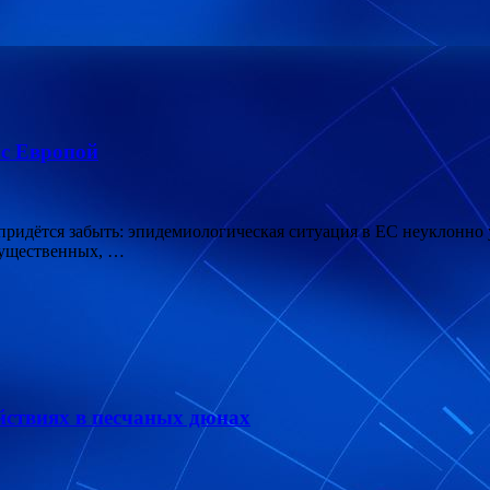
 с Европой
 придётся забыть: эпидемиологическая ситуация в ЕС неуклонно
существенных, …
йствиях в песчаных дюнах