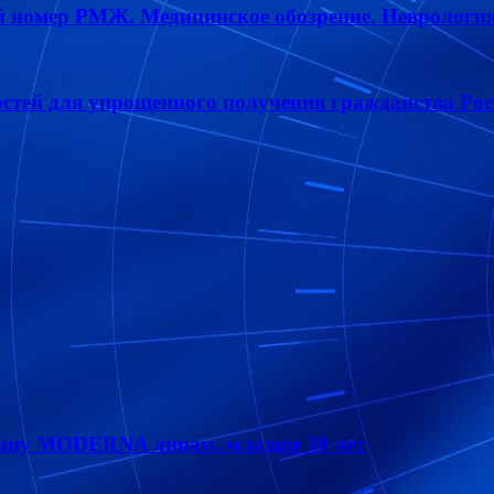
 номер РМЖ. Медицинское обозрение. Неврология и
стей для упрощенного получения гражданства Рос
кцину MODERNA лицам, младше 30 лет