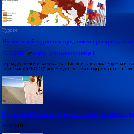
Туризм
Ну вот и всё: туристам предложено распрощаться
15.11.2021
-
от
admin
-
Оставьте комментарий
О рождественских каникулах в Европе туристам, скорее всего,
заболеваний (ECDC) рекомендовал всем воздерживаться от не
Туристов обвинили в грязных и непристойных де
15.11.2021