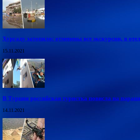
Хургаду затопило: отменены все экскурсии, в оте
15.11.2021
В Турции российская туристка повисла на пара
14.11.2021