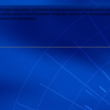
блемы онкологии: анатомия переднелатерального бедренного до
а шейки матки. Опубликованы
обзорные статьи: этиология колор
ака молочной железы.