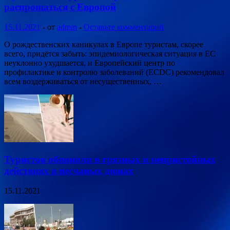
распрощаться с Европой
15.11.2021
-
от
admin
-
Оставьте комментарий
О рождественских каникулах в Европе туристам, скорее
всего, придётся забыть: эпидемиологическая ситуация в ЕС
неуклонно ухудшается, и Европейский центр по
профилактике и контролю заболеваний (ECDC) рекомендовал
всем воздерживаться от несущественных, …
Туристов обвинили в грязных и непристойных
действиях в песчаных дюнах
15.11.2021