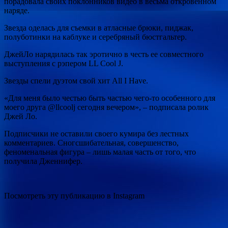
порадовала своих поклонников видео в весьма откровенном
наряде.
Звезда оделась для съемки в атласные брюки, пиджак,
полуботинки на каблуке и серебряный бюстгальтер.
ДжейЛо нарядилась так эротично в честь ее совместного
выступления с рэпером LL Cool J.
Звезды спели дуэтом свой хит All I Have.
«Для меня было честью быть частью чего-то особенного для
моего друга @llcoolj сегодня вечером», – подписала ролик
Джей Ло.
Подписчики не оставили своего кумира без лестных
комментариев. Сногсшибательная, совершенство,
феноменальная фигура – лишь малая часть от того, что
получила Дженнифер.
Посмотреть эту публикацию в Instagram