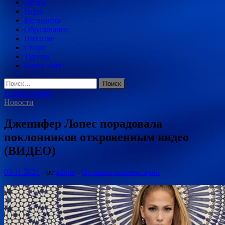
Детям
Игры
Медицина
Образование
Питание
Спорт
Туризм
Карта сайта
Найти:
Главное меню
Новости
Дженифер Лопес порадовала
поклонников откровенным видео
(ВИДЕО)
03.11.2021
-
от
admin
-
Оставьте комментарий