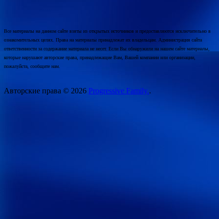
Все материалы на данном сайте взяты из открытых источников и предоставляются исключительно в
ознакомительных целях. Права на материалы принадлежат их владельцам. Администрация сайта
ответственности за содержание материала не несет. Если Вы обнаружили на нашем сайте материалы,
которые нарушают авторские права, принадлежащие Вам, Вашей компании или организации,
пожалуйста, сообщите нам.
Авторские права © 2026
Progressive Family.
.