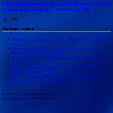
Сборная России проиграла Хорватии и упустила
возможность напрямую попасть на ЧМ
14.11.2021
Последние записи
Музею Ахматовой в Петербурге вернули пропавшего
кота
Попова потребовала от родителей контролировать
школьников на дистанционке
Муж и жена стали родителями трех пар близнецов
за пять лет
Наталья Подольская похвасталась стройным телом на
фоне фаст-фуда (ФОТО)
Николь Кидман продемонстрировала потрясающую
фигуру в откровенном платье (ФОТО)
На сайте могут быть опубликованы материалы 18+!
При цитировании ссылка на источник обязательна.