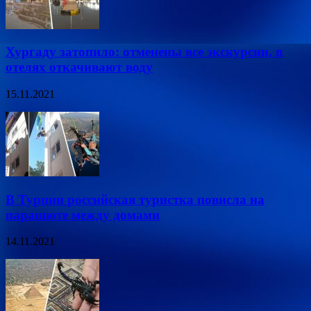
Хургаду затопило: отменены все экскурсии, в
отелях откачивают воду
15.11.2021
В Турции российская туристка повисла на
парашюте между домами
14.11.2021