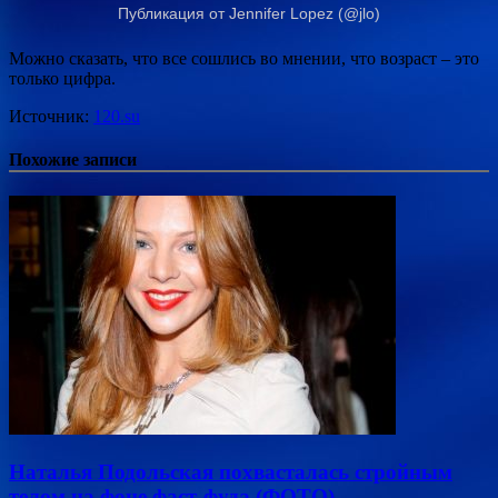
Публикация от Jennifer Lopez (@jlo)
Можно сказать, что все сошлись во мнении, что возраст – это
только цифра.
Источник:
120.su
Похожие записи
Наталья Подольская похвасталась стройным
телом на фоне фаст-фуда (ФОТО)