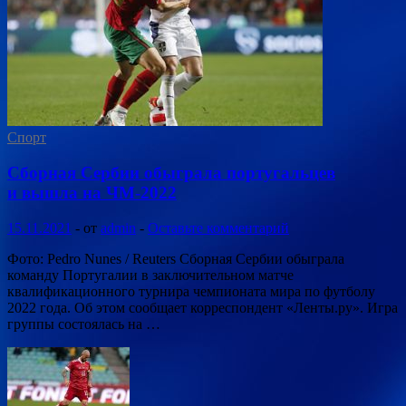
Спорт
Сборная Сербии обыграла португальцев
и вышла на ЧМ-2022
15.11.2021
-
от
admin
-
Оставьте комментарий
Фото: Pedro Nunes / Reuters Сборная Сербии обыграла
команду Португалии в заключительном матче
квалификационного турнира чемпионата мира по футболу
2022 года. Об этом сообщает корреспондент «Ленты.ру». Игра
группы состоялась на …