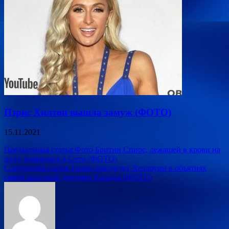
Пэрис Хилтон вышла замуж (ФОТО)
15.11.2021
Навигация
Предыдущая статья
Фото Бритни Спирс, лежащей в крови на
полу, появилось в Сети (ФОТО)
по
Следующая статья
Трамп празднует Хеллоуин в объятиях
записям
самой красивой девушки Канады (ФОТО)