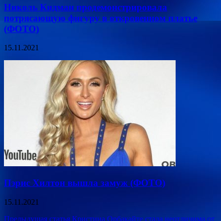
Николь Кидман продемонстрировала
потрясающую фигуру в откровенном платье
(ФОТО)
15.11.2021
Пэрис Хилтон вышла замуж (ФОТО)
15.11.2021
Навигация
Предыдущая статья
Кристина Орбакайте стала неотличима от