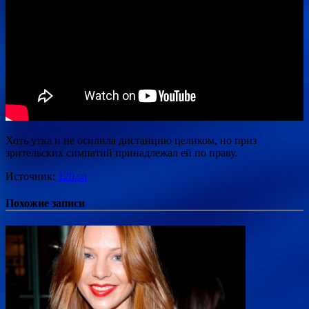
Хоть утка и не осилила дистанцию целиком, но приз
зрительских симпатий принадлежал ей по праву.
Источник:
120.su
Похожие записи