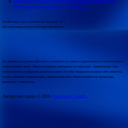
Николь Кидман продемонстрировала потрясающую
фигуру в откровенном платье (ФОТО)
На сайте могут быть опубликованы материалы 18+!
При цитировании ссылка на источник обязательна.
Все материалы на данном сайте взяты из открытых источников и предоставляются исключительно в
ознакомительных целях. Права на материалы принадлежат их владельцам. Администрация сайта
ответственности за содержание материала не несет. Если Вы обнаружили на нашем сайте материалы,
которые нарушают авторские права, принадлежащие Вам, Вашей компании или организации,
пожалуйста, сообщите нам.
Авторские права © 2026
Progressive Family.
.