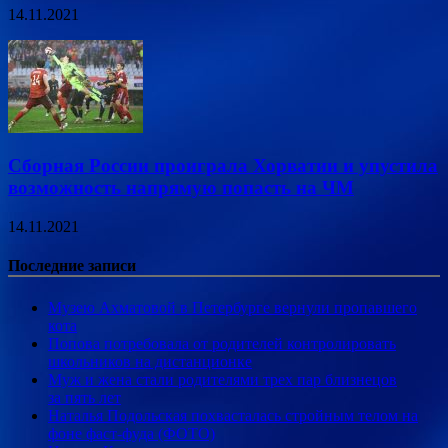
14.11.2021
Сборная России проиграла Хорватии и упустила
возможность напрямую попасть на ЧМ
14.11.2021
Последние записи
Музею Ахматовой в Петербурге вернули пропавшего
кота
Попова потребовала от родителей контролировать
школьников на дистанционке
Муж и жена стали родителями трех пар близнецов
за пять лет
Наталья Подольская похвасталась стройным телом на
фоне фаст-фуда (ФОТО)