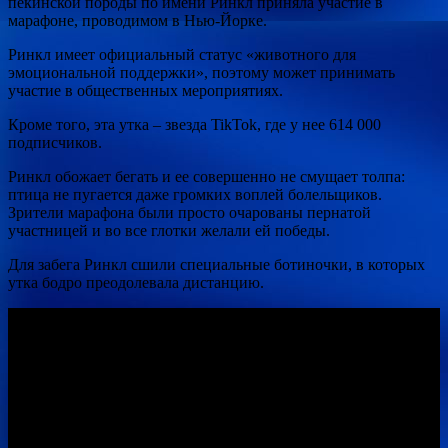
пекинской породы по имени Ринкл приняла участие в
марафоне, проводимом в Нью-Йорке.
Ринкл имеет официальный статус «животного для
эмоциональной
поддержки», поэтому может принимать
участие в общественных мероприятиях.
Кроме того, эта утка – звезда TikTok, где у нее 614 000
подписчиков.
Ринкл обожает бегать и ее совершенно не смущает толпа:
птица не пугается даже громких воплей болельщиков.
Зрители марафона были просто очарованы пернатой
участницей и во все глотки желали ей победы.
Для забега Ринкл сшили специальные ботиночки, в которых
утка бодро преодолевала дистанцию.