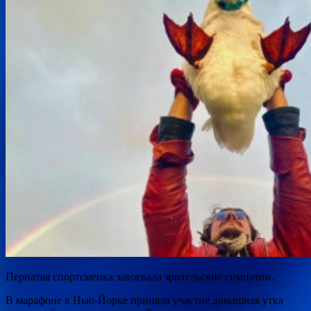
Пернатая спортсменка завоевала зрительские симпатии.
В марафоне в Нью-Йорке приняла участие домашняя утка