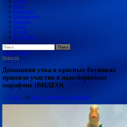
Детям
Игры
Медицина
Образование
Питание
Спорт
Туризм
Карта сайта
Найти:
Главное меню
Новости
Домашняя утка в красных ботинках
приняла участие в нью-йоркском
марафоне (ВИДЕО)
12.11.2021
-
от
admin
-
Оставьте комментарий