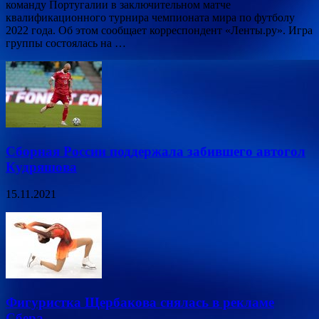
команду Португалии в заключительном матче
квалификационного турнира чемпионата мира по футболу
2022 года. Об этом сообщает корреспондент «Ленты.ру». Игра
группы состоялась на …
Сборная России поддержала забившего автогол
Кудряшова
15.11.2021
Фигуристка Щербакова снялась в рекламе
Сбера