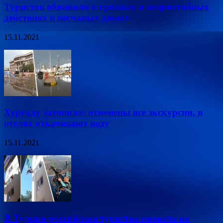
Туристов обвинили в грязных и непристойных
действиях в песчаных дюнах
15.11.2021
Хургаду затопило: отменены все экскурсии, в
отелях откачивают воду
15.11.2021
В Турции российская туристка повисла на