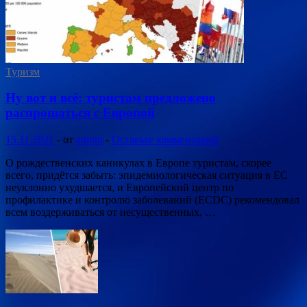
Туризм
Ну вот и всё: туристам предложено
распрощаться с Европой
15.11.2021
-
от
admin
-
Оставьте комментарий
О рождественских каникулах в Европе туристам, скорее
всего, придётся забыть: эпидемиологическая ситуация в ЕС
неуклонно ухудшается, и Европейский центр по
профилактике и контролю заболеваний (ECDC) рекомендовал
всем воздерживаться от несущественных, …