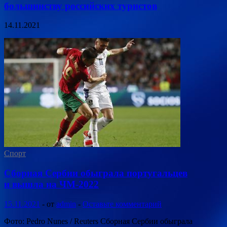
большинству российских туристов
14.11.2021
Спорт
Сборная Сербии обыграла португальцев
и вышла на ЧМ-2022
15.11.2021
-
от
admin
-
Оставьте комментарий
Фото: Pedro Nunes / Reuters Сборная Сербии обыграла