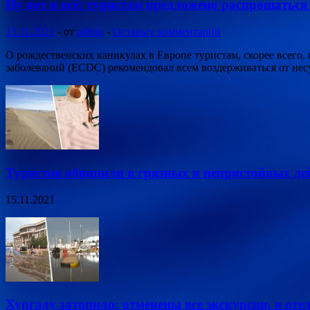
Ну вот и всё: туристам предложено распрощаться
15.11.2021
-
от
admin
-
Оставьте комментарий
О рождественских каникулах в Европе туристам, скорее всего,
заболеваний (ECDC) рекомендовал всем воздерживаться от не
Туристов обвинили в грязных и непристойных де
15.11.2021
Хургаду затопило: отменены все экскурсии, в оте