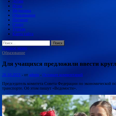
Детям
Игры
Медицина
Образование
Питание
Спорт
Туризм
Карта сайта
Найти:
Главное меню
Образование
Для учащихся предложили ввести круг
26.10.2021
-
от
admin
-
Оставьте комментарий
Председатель комитета Совета Федерации по экономической п
транспорте. Об этом пишут «Ведомости».