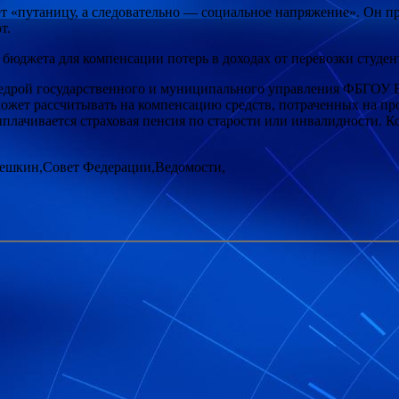
ет «путаницу, а следовательно — социальное напряжение». Он пр
т.
бюджета для компенсации потерь в доходах от перевозки студент
федрой государственного и муниципального управления ФБГОУ 
жет рассчитывать на компенсацию средств, потраченных на прое
плачивается страховая пенсия по старости или инвалидности. К
ешкин,Совет Федерации,Ведомости,