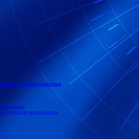
торым специальностям
образовании
ие людей с оружием камеры