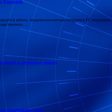
 с Европой
 придётся забыть: эпидемиологическая ситуация в ЕС неуклонно
существенных, …
йствиях в песчаных дюнах
лях откачивают воду