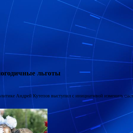
логодичные льготы
олитике Андрей Кутепов выступил с инициативой изменить сис