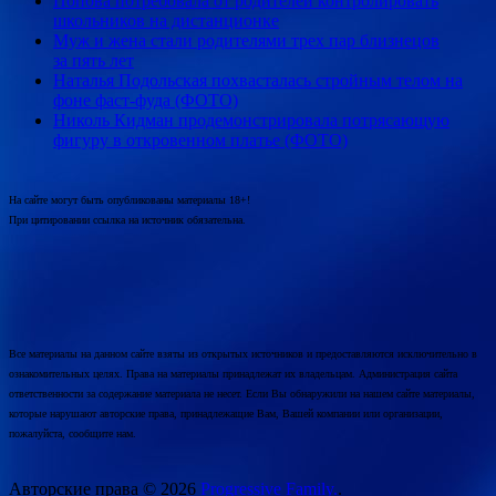
Попова потребовала от родителей контролировать
школьников на дистанционке
Муж и жена стали родителями трех пар близнецов
за пять лет
Наталья Подольская похвасталась стройным телом на
фоне фаст-фуда (ФОТО)
Николь Кидман продемонстрировала потрясающую
фигуру в откровенном платье (ФОТО)
На сайте могут быть опубликованы материалы 18+!
При цитировании ссылка на источник обязательна.
Все материалы на данном сайте взяты из открытых источников и предоставляются исключительно в
ознакомительных целях. Права на материалы принадлежат их владельцам. Администрация сайта
ответственности за содержание материала не несет. Если Вы обнаружили на нашем сайте материалы,
которые нарушают авторские права, принадлежащие Вам, Вашей компании или организации,
пожалуйста, сообщите нам.
Авторские права © 2026
Progressive Family.
.