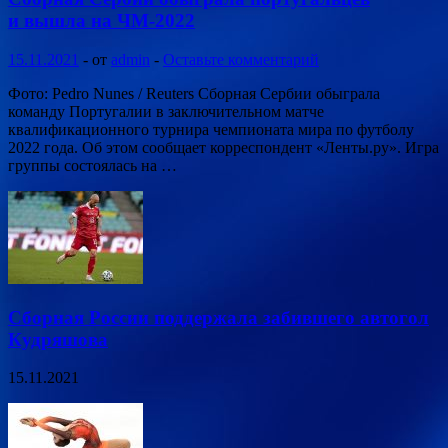
и вышла на ЧМ-2022
15.11.2021
-
от
admin
-
Оставьте комментарий
Фото: Pedro Nunes / Reuters Сборная Сербии обыграла
команду Португалии в заключительном матче
квалификационного турнира чемпионата мира по футболу
2022 года. Об этом сообщает корреспондент «Ленты.ру». Игра
группы состоялась на …
Сборная России поддержала забившего автогол
Кудряшова
15.11.2021