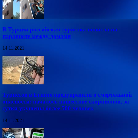
В Турции российская туристка повисла на
парашюте между домами
14.11.2021
Туристов в Египте предупредили о смертельной
опасности: началось нашествие скорпионов, за
сутки укушены более 500 человек
14.11.2021