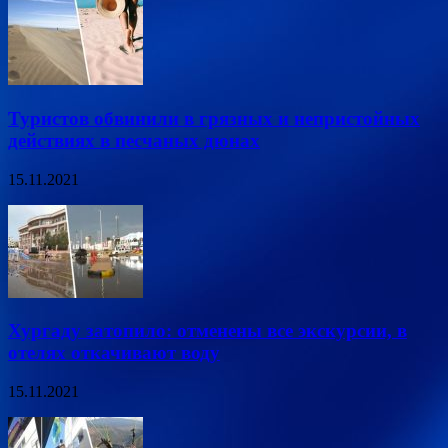
Туристов обвинили в грязных и непристойных
действиях в песчаных дюнах
15.11.2021
Хургаду затопило: отменены все экскурсии, в
отелях откачивают воду
15.11.2021