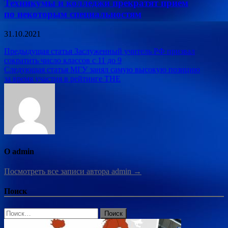
Техникумы и колледжи прекратят прием
по некоторым специальностям
31.10.2021
Навигация
Предыдущая статья
Заслуженный учитель РФ призвал
сократить число классов с 11 до 9
по
Следующая статья
МГУ занял самую высокую позицию
записям
за время участия в рейтинге THE
О admin
Посмотреть все записи автора admin →
Поиск
Найти: