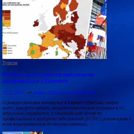
Туризм
Ну вот и всё: туристам предложено
распрощаться с Европой
15.11.2021
-
от
admin
-
Оставьте комментарий
О рождественских каникулах в Европе туристам, скорее
всего, придётся забыть: эпидемиологическая ситуация в ЕС
неуклонно ухудшается, и Европейский центр по
профилактике и контролю заболеваний (ECDC) рекомендовал
всем воздерживаться от несущественных, …