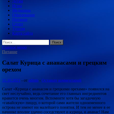
Детям
Игры
Медицина
Образование
Питание
Спорт
Туризм
Карта сайта
Найти:
Главное меню
Питание
Салат Курица с ананасами и грецким
орехом
31.10.2021
-
от
admin
-
Оставьте комментарий
Салат «Курица с ананасом и грецкими орехами» появился на
свет неслучайно, ведь сочетание его главных ингредиентов
нравится очень многим. Вспомните хотя бы загадочную
«гавайскую» пиццу, о которой сами жители одноименного
острова не имеют ни малейшего понятия.
И тем не менее в ее
начинке вполне удачно соседствуют и курица, и ананас! Нам