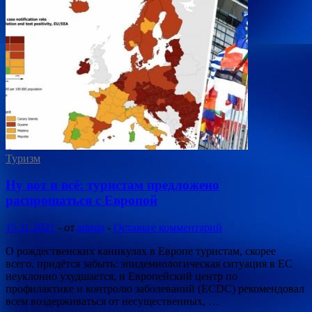
Туризм
Ну вот и всё: туристам предложено
распрощаться с Европой
15.11.2021
-
от
admin
-
Оставьте комментарий
О рождественских каникулах в Европе туристам, скорее
всего, придётся забыть: эпидемиологическая ситуация в ЕС
неуклонно ухудшается, и Европейский центр по
профилактике и контролю заболеваний (ECDC) рекомендовал
всем воздерживаться от несущественных, …