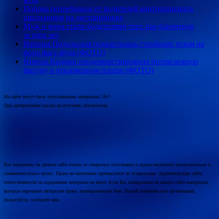
Попова потребовала от родителей контролировать
школьников на дистанционке
Муж и жена стали родителями трех пар близнецов
за пять лет
Наталья Подольская похвасталась стройным телом на
фоне фаст-фуда (ФОТО)
Николь Кидман продемонстрировала потрясающую
фигуру в откровенном платье (ФОТО)
На сайте могут быть опубликованы материалы 18+!
При цитировании ссылка на источник обязательна.
Все материалы на данном сайте взяты из открытых источников и предоставляются исключительно в
ознакомительных целях. Права на материалы принадлежат их владельцам. Администрация сайта
ответственности за содержание материала не несет. Если Вы обнаружили на нашем сайте материалы,
которые нарушают авторские права, принадлежащие Вам, Вашей компании или организации,
пожалуйста, сообщите нам.