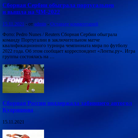
Сборная Сербии обыграла португальцев
и вышла на ЧМ-2022
15.11.2021
-
от
admin
-
Оставьте комментарий
Фото: Pedro Nunes / Reuters Сборная Сербии обыграла
команду Португалии в заключительном матче
квалификационного турнира чемпионата мира по футболу
2022 года. Об этом сообщает корреспондент «Ленты.ру». Игра
группы состоялась на …
Сборная России поддержала забившего автогол
Кудряшова
15.11.2021