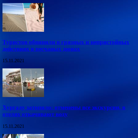
Туристов обвинили в грязных и непристойных
действиях в песчаных дюнах
15.11.2021
Хургаду затопило: отменены все экскурсии, в
отелях откачивают воду
15.11.2021