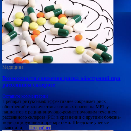
Медицина
Возможности снижения риска обострений при
рассеянном склерозе
Оставьте комментарий
Препарат ритуксимаб эффективнее сокращает риск
обострений и количество активных очагов на МРТ у
пациентов с рецидивирующе-ремиттирующим течением
рассеянного склероза (РС) в сравнении с другими болезнь-
модифицирующими препаратами. Шведские ученые
выяснили,…
Подробнее