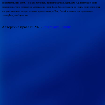
ознакомительных целях. Права на материалы принадлежат их владельцам. Администрация сайта
ответственности за содержание материала не несет. Если Вы обнаружили на нашем сайте материалы,
которые нарушают авторские права, принадлежащие Вам, Вашей компании или организации,
пожалуйста, сообщите нам.
Авторские права © 2026
Progressive Family.
.