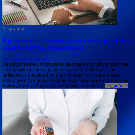
Медицина
В рамках эксперимента врачам могут разрешить
ставить диагноз дистанционно
Оставьте комментарий
На общественное обсуждение выставили проект программы
экспериментального правового режима (ЭПР) в сфере
цифровых инноваций по применению телемедицинских
технологий. Он предусматривает расширение возможностей
телемедицины. В рамках эксперимента можно…
Подробнее