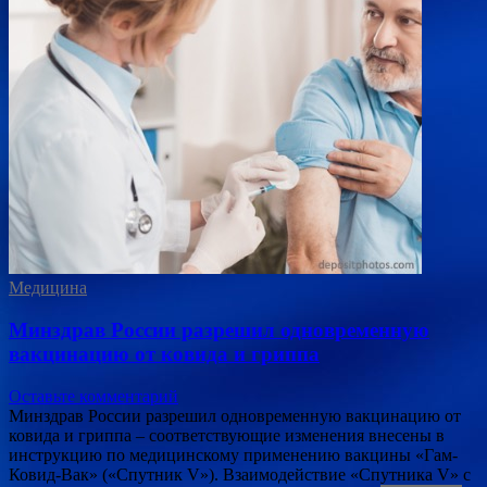
Медицина
Минздрав России разрешил одновременную
вакцинацию от ковида и гриппа
Оставьте комментарий
Минздрав России разрешил одновременную вакцинацию от
ковида и гриппа – соответствующие изменения внесены в
инструкцию по медицинскому применению вакцины «Гам-
Ковид-Вак» («Спутник V»). Взаимодействие «Спутника V» с