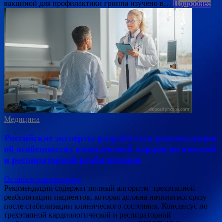
вакциной для профилактики гриппа изучено в…
Подробнее
Медицина
Российские эксперты разработали рекомендации
об особенностях комплексной кардиологической
и респираторной реабилитации
Оставьте комментарий
Рекомендации содержат полный алгоритм трехэтапной
реабилитации пациентов, которая должна начинаться сразу
после стабилизации клинического состояния. Консенсус по
трехэтапной кардиологической и респираторной