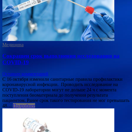
Медицина
Сокращен срок выполнения исследования на
COVID-19
Оставьте комментарий
С 16 октября изменили санитарные правила профилактики
коронавирусной инфекции. Проводить исследование на
COVID-19 лаборатории могут не дольше 24 ч с момента
поступления биоматериала до получения результата
пациентом. Ранее срок такого тестирования не мог превышать
48…
Подробнее