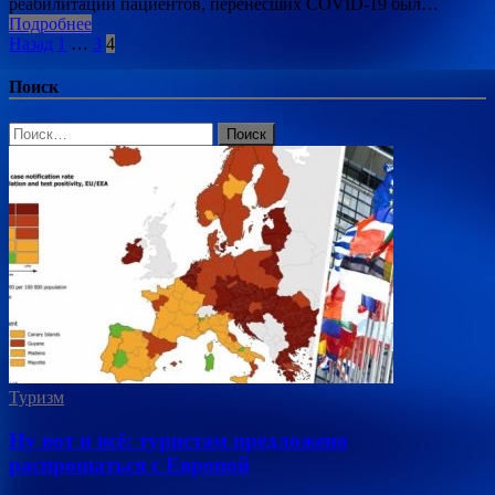
реабилитации пациентов, перенесших COVID-19 был…
Подробнее
Пагинация
Назад
1
…
3
4
записей
Поиск
Найти:
Туризм
Ну вот и всё: туристам предложено
распрощаться с Европой