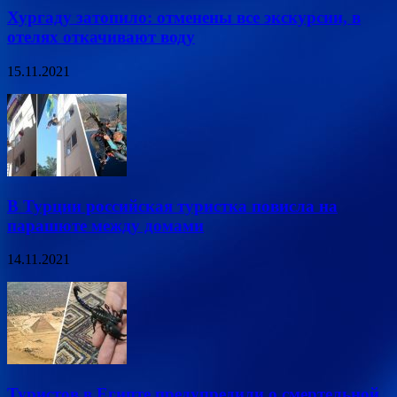
Хургаду затопило: отменены все экскурсии, в
отелях откачивают воду
15.11.2021
В Турции российская туристка повисла на
парашюте между домами
14.11.2021
Туристов в Египте предупредили о смертельной