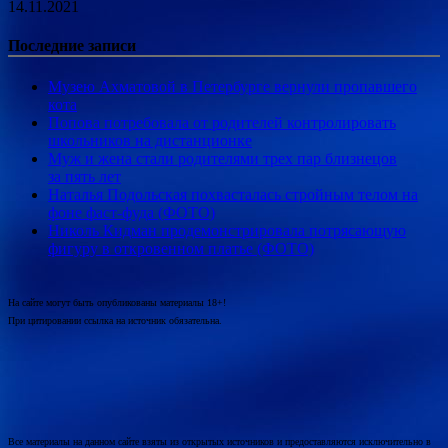
14.11.2021
Последние записи
Музею Ахматовой в Петербурге вернули пропавшего
кота
Попова потребовала от родителей контролировать
школьников на дистанционке
Муж и жена стали родителями трех пар близнецов
за пять лет
Наталья Подольская похвасталась стройным телом на
фоне фаст-фуда (ФОТО)
Николь Кидман продемонстрировала потрясающую
фигуру в откровенном платье (ФОТО)
На сайте могут быть опубликованы материалы 18+!
При цитировании ссылка на источник обязательна.
Все материалы на данном сайте взяты из открытых источников и предоставляются исключительно в