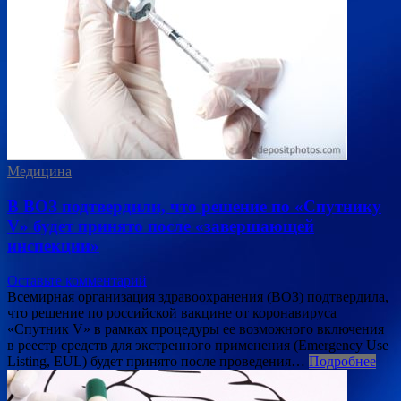
Медицина
В ВОЗ подтвердили, что решение по «Спутнику
V» будет принято после «завершающей
инспекции»
Оставьте комментарий
Всемирная организация здравоохранения (ВОЗ) подтвердила,
что решение по российской вакцине от коронавируса
«Спутник V» в рамках процедуры ее возможного включения
в реестр средств для экстренного применения (Emergency Use
Listing, EUL) будет принято после проведения…
Подробнее