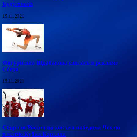
Кудряшова
15.11.2021
Фигуристка Щербакова снялась в рекламе
Сбера
15.11.2021
Сборная России по хоккею победила Чехию
в матче Кубка Карьяла