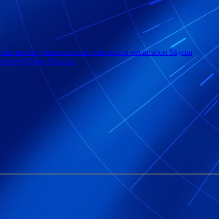
ытым миром, реалистичной графикой и масштабом Skyrim
в матче Кубка Карьяла