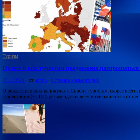
Туризм
Ну вот и всё: туристам предложено распрощаться
15.11.2021
-
от
admin
-
Оставьте комментарий
О рождественских каникулах в Европе туристам, скорее всего,
заболеваний (ECDC) рекомендовал всем воздерживаться от не