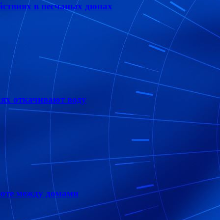
йствиях в песчаных дюнах
лях откачивают воду
шюте между домами