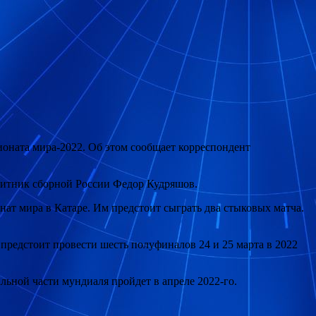
ионата мира-2022. Об этом сообщает корреспондент
ащитник сборной России Федор Кудряшов.
нат мира в Катаре. Им предстоит сыграть два стыковых матча.
 предстоит провести шесть полуфиналов 24 и 25 марта в 2022
льной части мундиаля пройдет в апреле 2022-го.