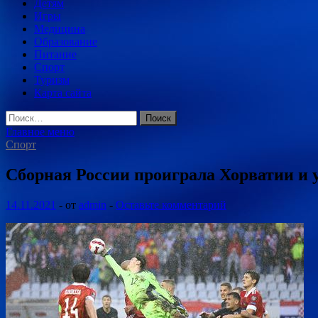
Детям
Игры
Медицина
Образование
Питание
Спорт
Туризм
Карта сайта
Найти:
Главное меню
Спорт
Сборная России проиграла Хорватии и
14.11.2021
-
от
admin
-
Оставьте комментарий