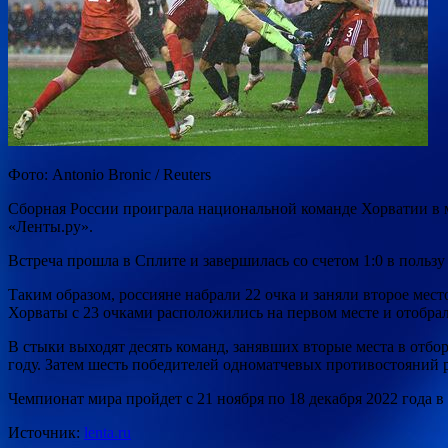
Фото: Antonio Bronic / Reuters
Сборная России проиграла национальной команде Хорватии в м
«Ленты.ру».
Встреча прошла в Сплите и завершилась со счетом 1:0 в польз
Таким образом, россияне набрали 22 очка и заняли второе мес
Хорваты с 23 очками расположились на первом месте и отобрал
В стыки выходят десять команд, занявших вторые места в отбо
году. Затем шесть победителей одноматчевых противостояний р
Чемпионат мира пройдет с 21 ноября по 18 декабря 2022 года в
Источник:
lenta.ru