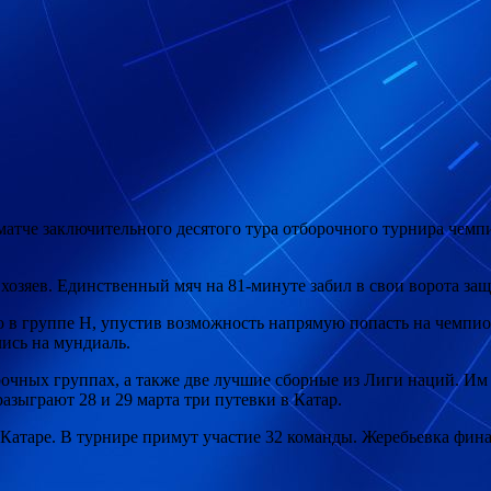
атче заключительного десятого тура отборочного турнира чемп
у хозяев. Единственный мяч на 81-минуте забил в свои ворота з
то в группе H, упустив возможность напрямую попасть на чемпио
ись на мундиаль.
рочных группах, а также две лучшие сборные из Лиги наций. Им
азыграют 28 и 29 марта три путевки в Катар.
 Катаре. В турнире примут участие 32 команды. Жеребьевка фина