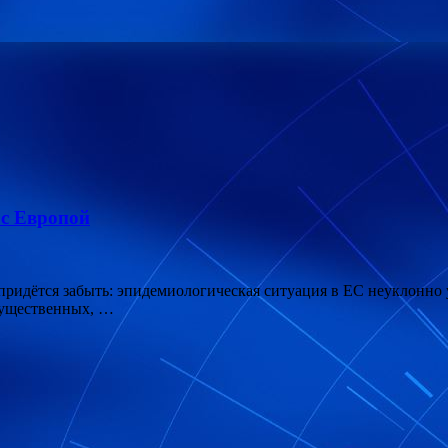
 с Европой
 придётся забыть: эпидемиологическая ситуация в ЕС неуклонно
существенных, …