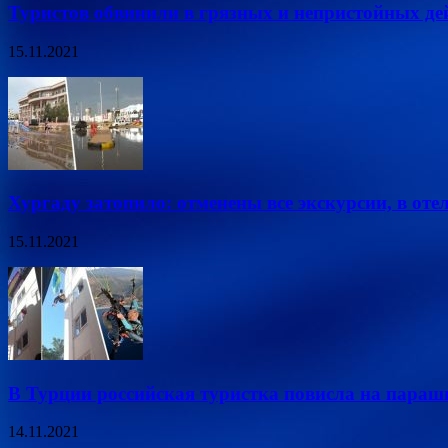
Туристов обвинили в грязных и непристойных де
15.11.2021
Хургаду затопило: отменены все экскурсии, в оте
15.11.2021
В Турции российская туристка повисла на пара
14.11.2021