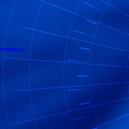
Кудряшова