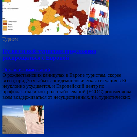
Туризм
Ну вот и всё: туристам предложено
распрощаться с Европой
Оставьте комментарий
О рождественских каникулах в Европе туристам, скорее
всего, придётся забыть: эпидемиологическая ситуация в ЕС
неуклонно ухудшается, и Европейский центр по
профилактике и контролю заболеваний (ECDC) рекомендовал
всем воздерживаться от несущественных, т.е. туристических,
…