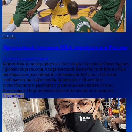
Спорт
Двукратный чемпион НБА перебрался в Россию
Оставьте комментарий
Куинн Кук (в центре)Фото: Javier Rojas / Keystone Press Agency
/ globallookpress.com Американский баскетболист Куинн Кук
перебрался в российский «Локомотив-Кубань». Об этом
сообщается на сайте клуба. Контракт с 28-летним
баскетболистом рассчитан до конца нынешнего сезона.
Выступая в Национальной баскетбольной ассоциации…
Подробнее