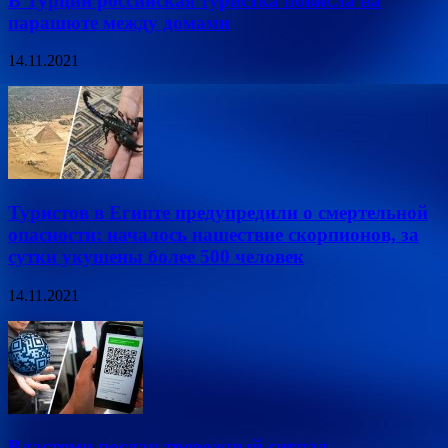
В Турции российская туристка повисла на
парашюте между домами
14.11.2021
Туристов в Египте предупредили о смертельной
опасности: началось нашествие скорпионов, за
сутки укушены более 500 человек
14.11.2021
Властями послан тревожный сигнал