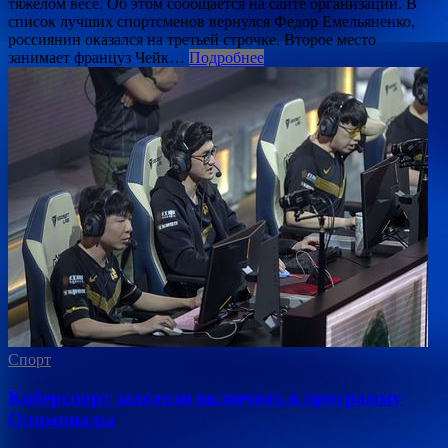
тяжелом весе. Об этом сообщается на сайте организации. В
список лучших спортсменов вернулся Федор Емельяненко,
россиянин оказался на третьей строчке. Второе место
занимает француз Чейк…
Подробнее
Спорт
Киберспорт захотели включить в программу
Олимпиады