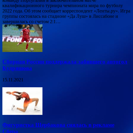
команду Португалии в заключительном матче
квалификационного турнира чемпионата мира по футболу
2022 года. Об этом сообщает корреспондент «Ленты.ру». Игра
группы состоялась на стадионе «Да Луш» в Лиссабоне и
завершилась со счетом 2:1…
Сборная России поддержала забившего автогол
Кудряшова
15.11.2021
Фигуристка Щербакова снялась в рекламе
Сбера