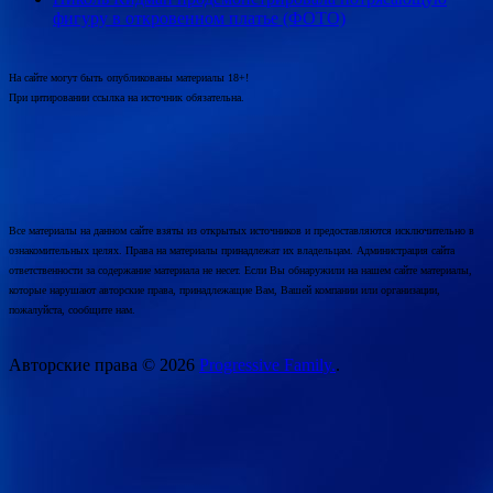
фигуру в откровенном платье (ФОТО)
На сайте могут быть опубликованы материалы 18+!
При цитировании ссылка на источник обязательна.
Все материалы на данном сайте взяты из открытых источников и предоставляются исключительно в
ознакомительных целях. Права на материалы принадлежат их владельцам. Администрация сайта
ответственности за содержание материала не несет. Если Вы обнаружили на нашем сайте материалы,
которые нарушают авторские права, принадлежащие Вам, Вашей компании или организации,
пожалуйста, сообщите нам.
Авторские права © 2026
Progressive Family.
.