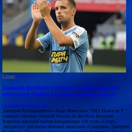
Спорт
Бывший футболист сборной России объяснил
отсутствие Дзюбы в национальной команде
Оставьте комментарий
Дмитрий КомбаровФото: Анар Мовсумов / РИА Новости У
главного тренера сборной России по футболу Валерия
Карпина хороший выбор нападающих. Об этом «Спорт-
Экспрессу» рассказал бывший защитник «Спартака» Дмитрий
Комбаров. Так игрок объяснил отсутствие форварда «Зенита»