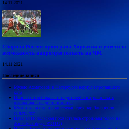
14.11.2021
Сборная России проиграла Хорватии и упустила
возможность напрямую попасть на ЧМ
14.11.2021
Последние записи
Музею Ахматовой в Петербурге вернули пропавшего
кота
Попова потребовала от родителей контролировать
школьников на дистанционке
Муж и жена стали родителями трех пар близнецов
за пять лет
Наталья Подольская похвасталась стройным телом на
фоне фаст-фуда (ФОТО)
Николь Кидман продемонстрировала потрясающую