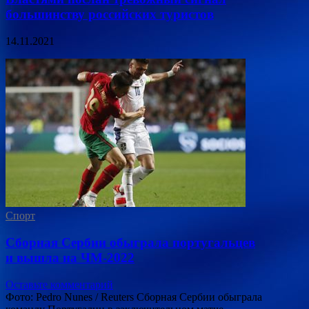
большинству российских туристов
14.11.2021
Спорт
Сборная Сербии обыграла португальцев
и вышла на ЧМ-2022
Оставьте комментарий
Фото: Pedro Nunes / Reuters Сборная Сербии обыграла