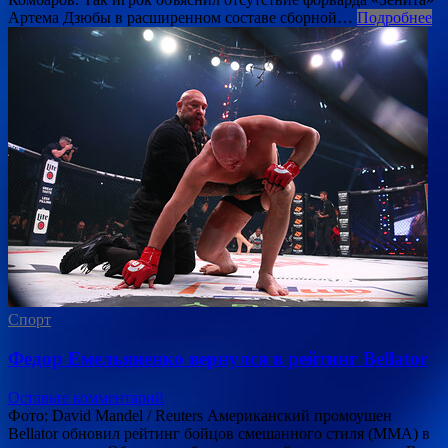
Артема Дзюбы в расширенном составе сборной…
Подробнее
Спорт
Федор Емельяненко вернулся в рейтинг Bellator
Оставьте комментарий
Фото: David Mandel / Reuters Американский промоушен
Bellator обновил рейтинг бойцов смешанного стиля (MMA) в