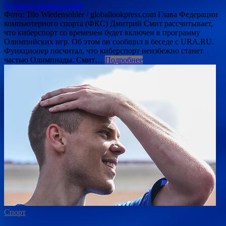
Оставьте комментарий
Фото: Tilo Wiedensohler / globallookpress.com Глава Федерации
компьютерного спорта (ФКС) Дмитрий Смит рассчитывает,
что киберспорт со временем будет включен в программу
Олимпийских игр. Об этом он сообщил в беседе с URA.RU.
Функционер посчитал, что киберспорт неизбежно станет
частью Олимпиады. Смит…
Подробнее
Спорт