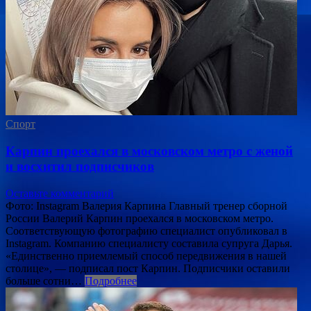
Спорт
Карпин проехался в московском метро с женой
и восхитил подписчиков
Оставьте комментарий
Фото: Instagram Валерия Карпина Главный тренер сборной
России Валерий Карпин проехался в московском метро.
Соответствующую фотографию специалист опубликовал в
Instagram. Компанию специалисту составила супруга Дарья.
«Единственно приемлемый способ передвижения в нашей
столице», — подписал пост Карпин. Подписчики оставили
больше сотни…
Подробнее