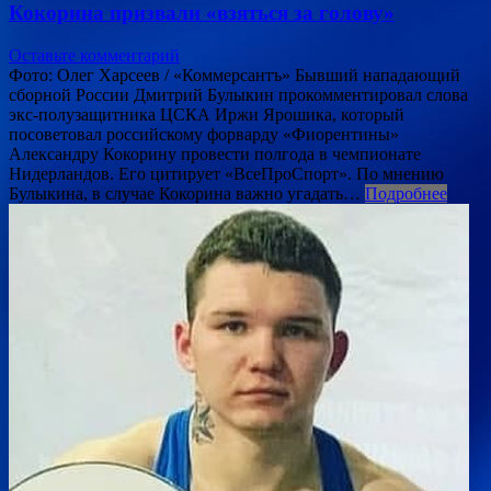
Кокорина призвали «взяться за голову»
Оставьте комментарий
Фото: Олег Харсеев / «Коммерсантъ» Бывший нападающий
сборной России Дмитрий Булыкин прокомментировал слова
экс-полузащитника ЦСКА Иржи Ярошика, который
посоветовал российскому форварду «Фиорентины»
Александру Кокорину провести полгода в чемпионате
Нидерландов. Его цитирует «ВсеПроСпорт». По мнению
Булыкина, в случае Кокорина важно угадать…
Подробнее