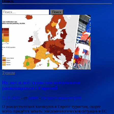
Поиск
Найти:
Туризм
Ну вот и всё: туристам предложено
распрощаться с Европой
15.11.2021
-
от
admin
-
Оставьте комментарий
О рождественских каникулах в Европе туристам, скорее
всего, придётся забыть: эпидемиологическая ситуация в ЕС