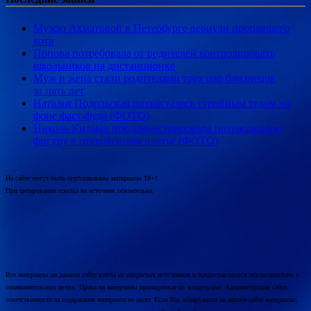
Музею Ахматовой в Петербурге вернули пропавшего
кота
Попова потребовала от родителей контролировать
школьников на дистанционке
Муж и жена стали родителями трех пар близнецов
за пять лет
Наталья Подольская похвасталась стройным телом на
фоне фаст-фуда (ФОТО)
Николь Кидман продемонстрировала потрясающую
фигуру в откровенном платье (ФОТО)
На сайте могут быть опубликованы материалы 18+!
При цитировании ссылка на источник обязательна.
Все материалы на данном сайте взяты из открытых источников и предоставляются исключительно в
ознакомительных целях. Права на материалы принадлежат их владельцам. Администрация сайта
ответственности за содержание материала не несет. Если Вы обнаружили на нашем сайте материалы,