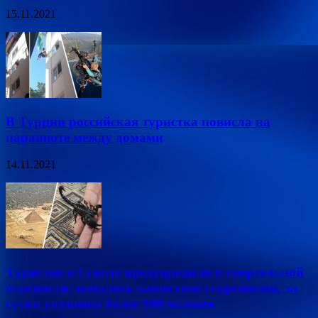
15.11.2021
В Турции российская туристка повисла на
парашюте между домами
14.11.2021
Туристов в Египте предупредили о смертельной
опасности: началось нашествие скорпионов, за
сутки укушены более 500 человек