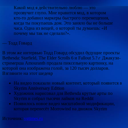
Какой мод я действительно люблю — это
прозвучит глупо. Мне нравится мод, в котором
кто-то добавил маркеры быстрого перемещения,
когда ты покупаешь дом. Это заняло бы не больше
часа. Одна из вещей, о которой ты думаешь: «И
почему мы так не сделали?».
— Тодд Говард
В этом же интервью Тодд Говард обсудил будущие проекты
Bethesda:
Starfield,
The Elder Scrolls 6 и
Fallout 5.?‍♂️ Джакузи-
стримерша Amouranth продала пиксельную картинку, на
которой она изображена голой, за 120 тысяч долларов.
Взгляните на этот шедевр
На видео показали новый контент, который появится в
Skyrim Anniversary Edition
Художник нарисовал для Bethesda крутые арты по
Skyrim и собрал тысячи лайков на Reddit
Появилось новое видео масштабной модификации,
которая перенесёт Morrowind на движок Skyrim
Источник:
vgtimes.ru