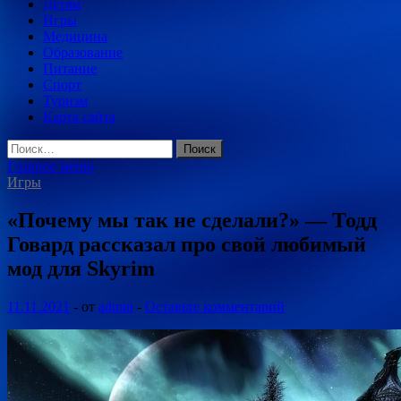
Детям
Игры
Медицина
Образование
Питание
Спорт
Туризм
Карта сайта
Найти:
Главное меню
Игры
«Почему мы так не сделали?» — Тодд
Говард рассказал про свой любимый
мод для Skyrim
11.11.2021
-
от
admin
-
Оставьте комментарий