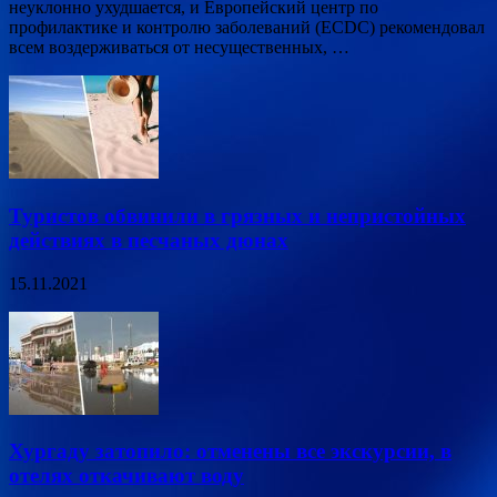
неуклонно ухудшается, и Европейский центр по
профилактике и контролю заболеваний (ECDC) рекомендовал
всем воздерживаться от несущественных, …
Туристов обвинили в грязных и непристойных
действиях в песчаных дюнах
15.11.2021
Хургаду затопило: отменены все экскурсии, в
отелях откачивают воду