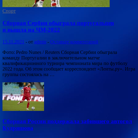
Спорт
Сборная Сербии обыграла португальцев
и вышла на ЧМ-2022
15.11.2021
-
от
admin
-
Оставьте комментарий
Фото: Pedro Nunes / Reuters Сборная Сербии обыграла
команду Португалии в заключительном матче
квалификационного турнира чемпионата мира по футболу
2022 года. Об этом сообщает корреспондент «Ленты.ру». Игра
группы состоялась на …
Сборная России поддержала забившего автогол
Кудряшова