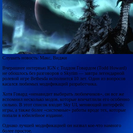
Слушать новость:
Макс,
Виджи
Вчерашнее интервью IGN с Тоддом Говардом (Todd Howard)
не обошлось без разговоров о
Skyrim — завтра легендарной
ролевой игре Bethesda исполнится 10 лет. Один из вопросов
касался любимых модификаций разработчика.
Хотя Говард «ненавидит выбирать любимчиков», он все же
вспомнил несколько модов, которые впечатлили его особенно
сильно. В этот список входят Sky UI, меняющий интерфейс
игры, а также более «системные» работы вроде тех, которые
попали в юбилейное издание.
Однако лучшей модификацией он назвал кое-что намного
более простое.