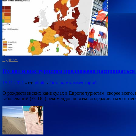
Туризм
Ну вот и всё: туристам предложено распрощаться
15.11.2021
-
от
admin
-
Оставьте комментарий
О рождественских каникулах в Европе туристам, скорее всего,
заболеваний (ECDC) рекомендовал всем воздерживаться от не