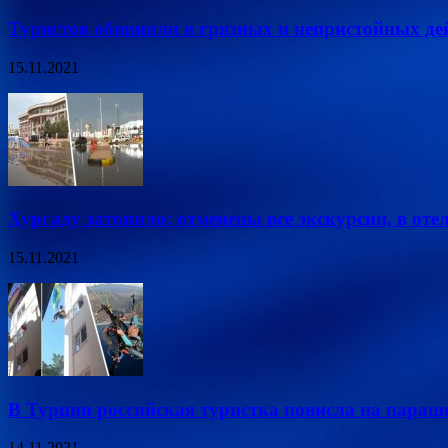
Туристов обвинили в грязных и непристойных де
15.11.2021
Хургаду затопило: отменены все экскурсии, в оте
15.11.2021
В Турции российская туристка повисла на пара
14.11.2021