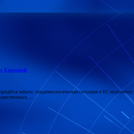
 с Европой
 придётся забыть: эпидемиологическая ситуация в ЕС неуклонно
существенных, …