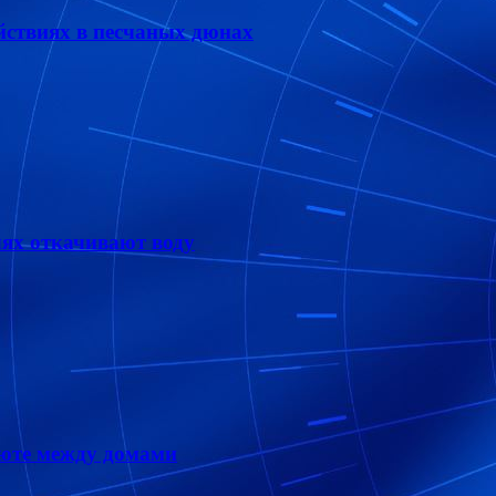
йствиях в песчаных дюнах
лях откачивают воду
шюте между домами