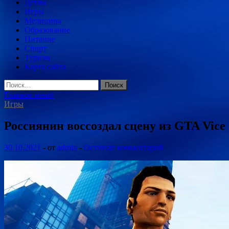
Детям
Игры
Медицина
Образование
Питание
Спорт
Туризм
Карта сайта
Найти:
Главное меню
Игры
Россиянин воссоздал сцену из GTA Vice
30.10.2021
-
от
admin
-
Оставьте комментарий