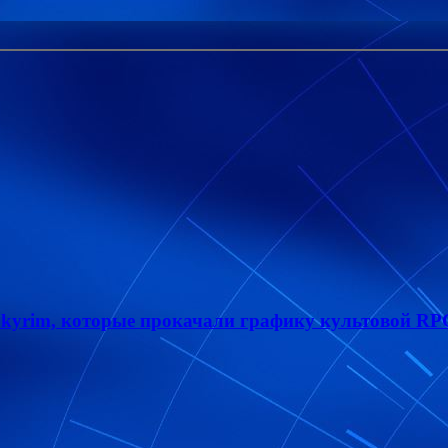
Skyrim, которые прокачали графику культовой RP