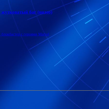
и жутковатый баг (видео)
блокбастер с героями Marvel