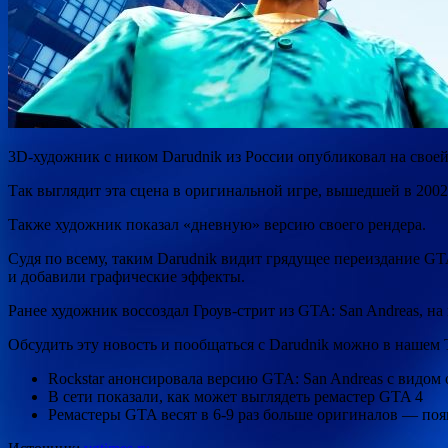
3D-художник с ником Darudnik из России опубликовал на своей 
Так выглядит эта сцена в оригинальной игре, вышедшей в 2002
Также художник показал «дневную» версию своего рендера.
Судя по всему, таким Darudnik видит грядущее переиздание
GTA
и добавили графические эффекты.
Ранее художник воссоздал Гроув-стрит из
GTA: San Andreas, на
Обсудить эту новость и пообщаться с Darudnik можно в нашем 
Rockstar анонсировала версию GTA: San Andreas с видом о
В сети показали, как может выглядеть ремастер GTA 4
Ремастеры GTA весят в 6-9 раз больше оригиналов — поя