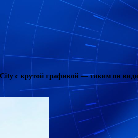
 City с крутой графикой — таким он вид