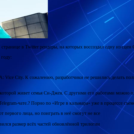
странице в Twitter рендеры, на которых воссоздал одну из сцен
 году:
: Vice City. К сожалению, разработчики не решились делать по
 которой живет семья Си-Джея. С другими его работами можно оз
Telegram-чате.? Порно по «Игре в кальмара» уже в процессе съе
т первого лица, но поиграть в неё смогут не все
вился размер всёх частей обновлённой трилогии