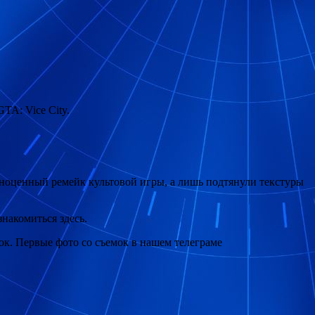
GTA: Vice City.
лноценный ремейк культовой игры, а лишь подтянули текстуры
накомиться здесь.
мок. Первые фото со съемок в нашем телеграме