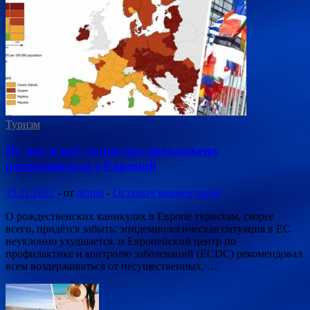
Туризм
Ну вот и всё: туристам предложено
распрощаться с Европой
15.11.2021
-
от
admin
-
Оставьте комментарий
О рождественских каникулах в Европе туристам, скорее
всего, придётся забыть: эпидемиологическая ситуация в ЕС
неуклонно ухудшается, и Европейский центр по
профилактике и контролю заболеваний (ECDC) рекомендовал
всем воздерживаться от несущественных, …