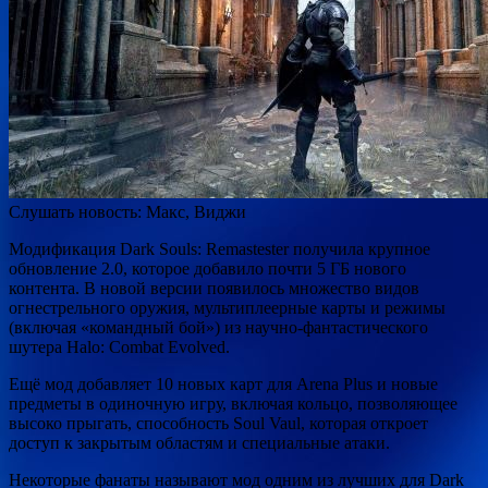
Слушать новость:
Макс,
Виджи
Модификация Dark Souls: Remastester получила крупное
обновление 2.0, которое добавило почти 5 ГБ нового
контента. В новой версии появилось множество видов
огнестрельного оружия, мультиплеерные карты и режимы
(включая «командный бой») из научно-фантастического
шутера
Halo: Combat Evolved.
Ещё мод добавляет 10 новых карт для Arena Plus и новые
предметы в одиночную игру, включая кольцо, позволяющее
высоко прыгать, способность Soul Vaul, которая откроет
доступ к закрытым областям и специальные атаки.
Некоторые фанаты называют мод одним из лучших для
Dark