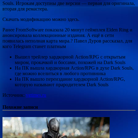
Souls. Игрокам доступны две версии — первая для оригинала,
вторая для ремастера.
Скачать модификацию можно здесь.
Ранее FromSoftware показала 20 минут геймплея
Elden Ring и
анонсировала коллекционные издания. А ещё в сети
появилась неполная карта мира.? Павел Дуров рассказал, для
кого Telegram станет платным
Вышел трейлер хардкорной Action/RPG с открытым
миром, прокачкой и боссами, похожей на Dark Souls
На ПК вышла хардкорная Action/RPG в духе Dark Souls,
где можно вселиться в любого противника
На ПК вышло переиздание хардкорной Action/RPG,
которую называют прародителем Dark Souls
Источник:
vgtimes.ru
Похожие записи