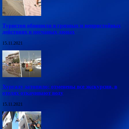
Туристов обвинили в грязных и непристойных
действиях в песчаных дюнах
15.11.2021
Хургаду затопило: отменены все экскурсии, в
отелях откачивают воду
15.11.2021