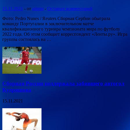
15.11.2021
-
от
admin
-
Оставьте комментарий
Фото: Pedro Nunes / Reuters Сборная Сербии обыграла
команду Португалии в заключительном матче
квалификационного турнира чемпионата мира по футболу
2022 года. Об этом сообщает корреспондент «Ленты.ру». Игра
группы состоялась на …
Сборная России поддержала забившего автогол
Кудряшова
15.11.2021