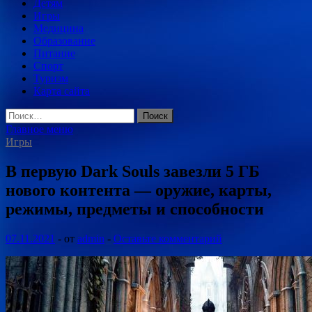
Детям
Игры
Медицина
Образование
Питание
Спорт
Туризм
Карта сайта
Найти:
Главное меню
Игры
В первую Dark Souls завезли 5 ГБ
нового контента — оружие, карты,
режимы, предметы и способности
07.11.2021
-
от
admin
-
Оставьте комментарий