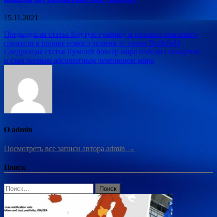
15.11.2021
Навигация
Предыдущая статья
Крутую графику и розовых фламинго
показали в ролике нового экшена от главы Battlefield
по
Следующая статья
Лучший боксер мира победил нокаутом
записям
и стал первым абсолютным чемпионом мира
О admin
Посмотреть все записи автора admin →
Поиск
Найти: