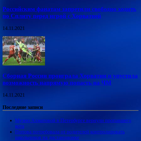
Российским фанатам запретили свободно ходить
по Сплиту перед игрой с Хорватией
14.11.2021
Сборная России проиграла Хорватии и упустила
возможность напрямую попасть на ЧМ
14.11.2021
Последние записи
Музею Ахматовой в Петербурге вернули пропавшего
кота
Попова потребовала от родителей контролировать
школьников на дистанционке