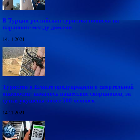
В Турции российская туристка повисла на
парашюте между домами
14.11.2021
Туристов в Египте предупредили о смертельной
опасности: началось нашествие скорпионов, за
сутки укушены более 500 человек
14.11.2021