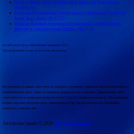
Муж и жена стали родителями трех пар близнецов
за пять лет
Наталья Подольская похвасталась стройным телом на
фоне фаст-фуда (ФОТО)
Николь Кидман продемонстрировала потрясающую
фигуру в откровенном платье (ФОТО)
На сайте могут быть опубликованы материалы 18+!
При цитировании ссылка на источник обязательна.
Все материалы на данном сайте взяты из открытых источников и предоставляются исключительно в
ознакомительных целях. Права на материалы принадлежат их владельцам. Администрация сайта
ответственности за содержание материала не несет. Если Вы обнаружили на нашем сайте материалы,
которые нарушают авторские права, принадлежащие Вам, Вашей компании или организации,
пожалуйста, сообщите нам.
Авторские права © 2026
Progressive Family.
.