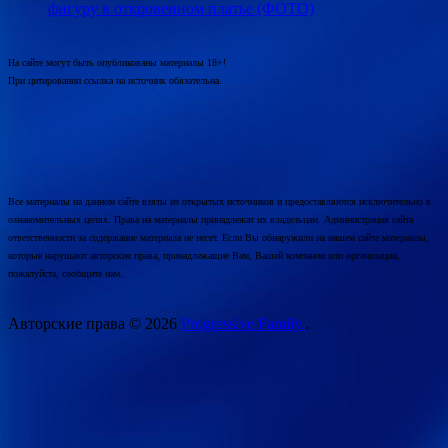
фигуру в откровенном платье (ФОТО)
На сайте могут быть опубликованы материалы 18+!
При цитировании ссылка на источник обязательна.
Все материалы на данном сайте взяты из открытых источников и предоставляются исключительно в
ознакомительных целях. Права на материалы принадлежат их владельцам. Администрация сайта
ответственности за содержание материала не несет. Если Вы обнаружили на нашем сайте материалы,
которые нарушают авторские права, принадлежащие Вам, Вашей компании или организации,
пожалуйста, сообщите нам.
Авторские права © 2026
Progressive Family.
.