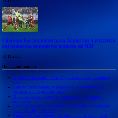
14.11.2021
Сборная России проиграла Хорватии и упустила
возможность напрямую попасть на ЧМ
14.11.2021
Последние записи
Музею Ахматовой в Петербурге вернули пропавшего
кота
Попова потребовала от родителей контролировать
школьников на дистанционке
Муж и жена стали родителями трех пар близнецов
за пять лет
Наталья Подольская похвасталась стройным телом на
фоне фаст-фуда (ФОТО)
Николь Кидман продемонстрировала потрясающую