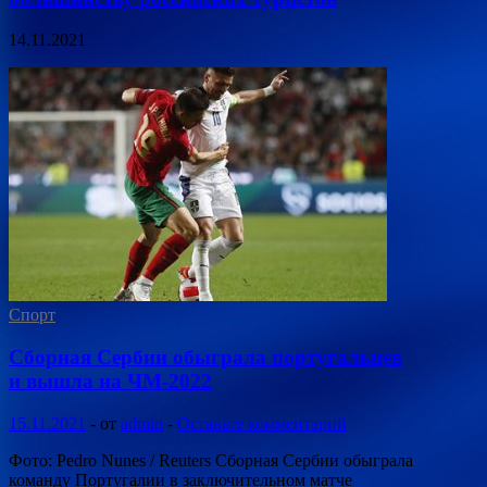
14.11.2021
Спорт
Сборная Сербии обыграла португальцев
и вышла на ЧМ-2022
15.11.2021
-
от
admin
-
Оставьте комментарий
Фото: Pedro Nunes / Reuters Сборная Сербии обыграла
команду Португалии в заключительном матче