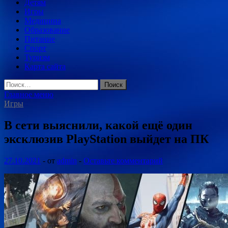
Детям
Игры
Медицина
Образование
Питание
Спорт
Туризм
Карта сайта
Найти:
Главное меню
Игры
В сети выяснили, какой ещё один
эксклюзив PlayStation выйдет на ПК
27.10.2021
-
от
admin
-
Оставьте комментарий