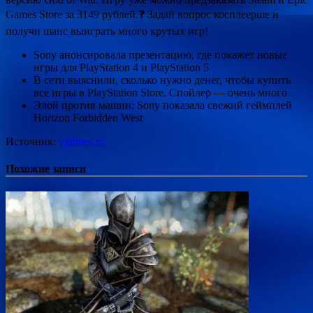
Games Store за 3149 рублей.❓ Задай вопрос косплеерше и
получи шанс выиграть много крутых игр!
Sony анонсировала презентацию, где покажет новые
игры для PlayStation 4 и PlayStation 5
В сети выяснили, сколько нужно денег, чтобы купить
все игры в PlayStation Store. Спойлер — очень много
Элой против машин: Sony показала свежий геймплей
Horizon Forbidden West
Источник:
vgtimes.ru
Похожие записи