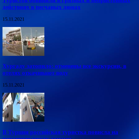
Туристов обвинили в грязных и непристойных
действиях в песчаных дюнах
15.11.2021
Хургаду затопило: отменены все экскурсии, в
отелях откачивают воду
15.11.2021
В Турции российская туристка повисла на
парашюте между домами