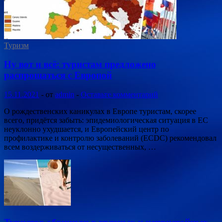
Туризм
Ну вот и всё: туристам предложено
распрощаться с Европой
15.11.2021
-
от
admin
-
Оставьте комментарий
О рождественских каникулах в Европе туристам, скорее
всего, придётся забыть: эпидемиологическая ситуация в ЕС
неуклонно ухудшается, и Европейский центр по
профилактике и контролю заболеваний (ECDC) рекомендовал
всем воздерживаться от несущественных, …