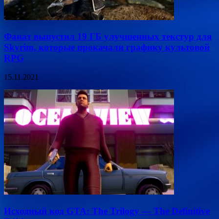
Фанат выпустил 19 ГБ улучшенных текстур для
Skyrim, которые прокачали графику культовой
RPG
15.11.2021
Исходный код GTA: The Trilogy — The Definitive