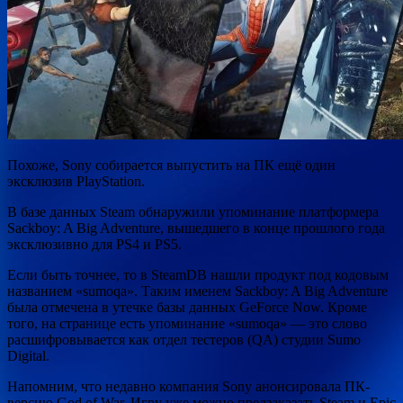
Похоже, Sony собирается выпустить на ПК ещё один
эксклюзив PlayStation.
В базе данных Steam обнаружили упоминание платформера
Sackboy: A Big Adventure, вышедшего в конце прошлого года
эксклюзивно для PS4 и PS5.
Если быть точнее, то в SteamDB нашли продукт под кодовым
названием «sumoqa». Таким именем
Sackboy: A Big Adventure
была отмечена в утечке базы данных GeForce Now. Кроме
того, на странице есть упоминание «sumoqa» — это слово
расшифровывается как отдел тестеров (QA) студии Sumo
Digital.
Напомним, что недавно компания Sony анонсировала ПК-
версию
God of War. Игру уже можно предзаказать Steam и Epic