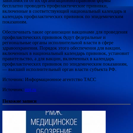
зависимости от их организационно-правовой формы
бесплатно проводить профилактические прививки,
включенные в соответствующий национальный календарь и
календарь профилактических прививок по эпидемическим
показаниям.
Обеспечивать такие организации вакцинами для проведения
профилактических прививок будут федеральные и
региональные органы исполнительной власти в сфере
здравоохранения. Порядок этого обеспечения для вакцин,
включенных в национальный календарь прививок, установит
правительство, а для вакцин, включенных в календарь
профилактических прививок по эпидемическим показаниям,
— высший исполнительный орган власти субъекта РФ.
Источник: Информационное агентство ТАСС
Источник:
rmj.ru
Похожие записи