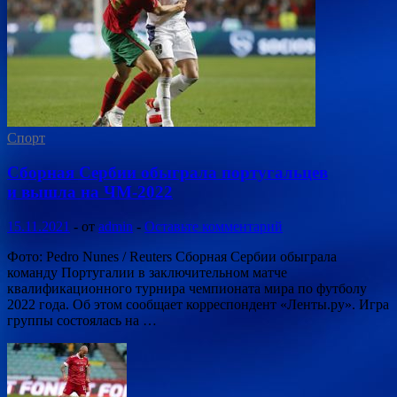
Спорт
Сборная Сербии обыграла португальцев
и вышла на ЧМ-2022
15.11.2021
-
от
admin
-
Оставьте комментарий
Фото: Pedro Nunes / Reuters Сборная Сербии обыграла
команду Португалии в заключительном матче
квалификационного турнира чемпионата мира по футболу
2022 года. Об этом сообщает корреспондент «Ленты.ру». Игра
группы состоялась на …