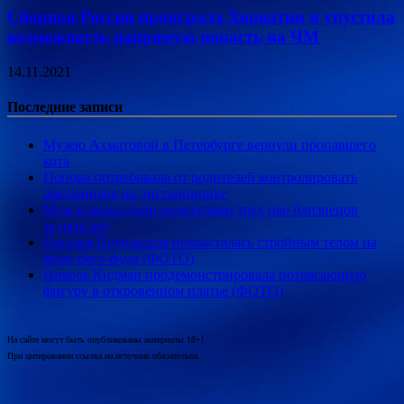
Сборная России проиграла Хорватии и упустила
возможность напрямую попасть на ЧМ
14.11.2021
Последние записи
Музею Ахматовой в Петербурге вернули пропавшего
кота
Попова потребовала от родителей контролировать
школьников на дистанционке
Муж и жена стали родителями трех пар близнецов
за пять лет
Наталья Подольская похвасталась стройным телом на
фоне фаст-фуда (ФОТО)
Николь Кидман продемонстрировала потрясающую
фигуру в откровенном платье (ФОТО)
На сайте могут быть опубликованы материалы 18+!
При цитировании ссылка на источник обязательна.