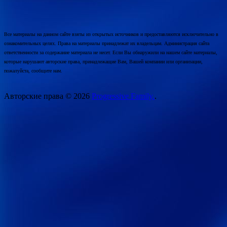
Все материалы на данном сайте взяты из открытых источников и предоставляются исключительно в
ознакомительных целях. Права на материалы принадлежат их владельцам. Администрация сайта
ответственности за содержание материала не несет. Если Вы обнаружили на нашем сайте материалы,
которые нарушают авторские права, принадлежащие Вам, Вашей компании или организации,
пожалуйста, сообщите нам.
Авторские права © 2026
Progressive Family.
.