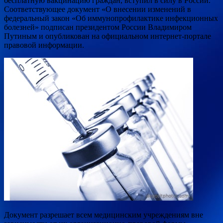
бесплатную вакцинацию граждан, вступил в силу в России.
Соответствующее документ «О внесении
изменений в
федеральный закон «Об иммунопрофилактике инфекционных
болезней» подписан президентом России Владимиром
Путиным и опубликован на официальном интернет-портале
правовой информации.
Документ разрешает всем медицинским учреждениям вне