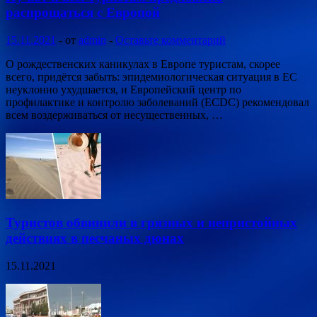
распрощаться с Европой
15.11.2021
-
от
admin
-
Оставьте комментарий
О рождественских каникулах в Европе туристам, скорее
всего, придётся забыть: эпидемиологическая ситуация в ЕС
неуклонно ухудшается, и Европейский центр по
профилактике и контролю заболеваний (ECDC) рекомендовал
всем воздерживаться от несущественных, …
Туристов обвинили в грязных и непристойных
действиях в песчаных дюнах
15.11.2021