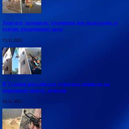
Хургаду затопило: отменены все экскурсии, в
отелях откачивают воду
15.11.2021
В Турции российская туристка повисла на
парашюте между домами
14.11.2021