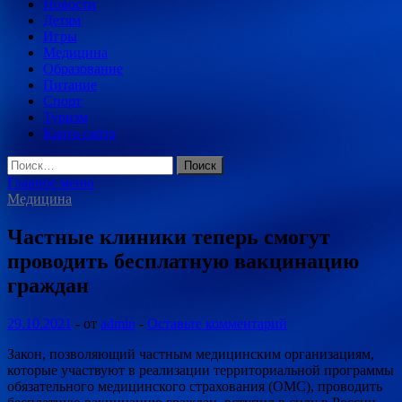
Новости
Детям
Игры
Медицина
Образование
Питание
Спорт
Туризм
Карта сайта
Найти:
Главное меню
Медицина
Частные клиники теперь смогут
проводить бесплатную вакцинацию
граждан
29.10.2021
-
от
admin
-
Оставьте комментарий
Закон, позволяющий частным медицинским организациям,
которые участвуют в реализации территориальной программы
обязательного медицинского страхования (ОМС), проводить