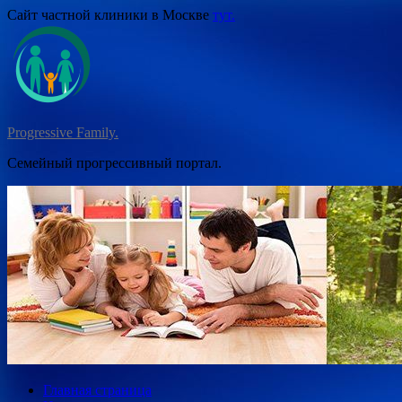
Перейти
Сайт частной клиники в Москве
тут.
к
содержимому
Progressive Family.
Семейный прогрессивный портал.
Главная страница