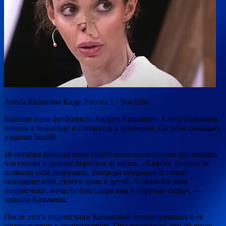
Алиса Казьмина Кадр: Россия 1 / YouTube
Бывшая жена футболиста Андрея Аршавина Алиса Казьмина
попала в больницу и готовится к операции. Об этом сообщает
издание StarHit.
28 октября бывшая жена спортсмена неожиданно призналась,
что готова и дальше бороться за жизнь. «Хватит, больше не
позволю себя разрушать. Впереди операции и только
созидание себя, своего дома и детей. Люблю вас мои
подписчики, отчасти благодаря вам и обретаю силы», —
заявила Казьмина.
После этого подписчики Казьминой начали узнавать о ее
самочувствии в комментариях. Она рассказала, что ей вновь