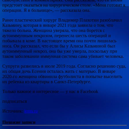
предстоит оказаться на хирургическом столе. «Меня готовят к
операции. Я в больнице», — рассказала она.
Ранее пластический хирург Владимир Плахотин разоблачил
Казьмину, которая в январе 2021 года заявила о том, что
тяжело больна. Женщина уверяла, что она борется с
аутоиммунным некрозом, перенесла шесть операций и
побывала в коме. В настоящее время она почти лишилась
носа. Он рассказал, что если бы у Алисы Казьминой был
аутоиммунный некроз, она бы уже умерла, поскольку при
таком заболевании иммунная система сама убивает человека.
Супруги развелись в июле 2019 года. Согласно решению суда,
их общая дочь Есения осталась жить с матерью. В январе
2020-го женщина обвинила футболиста в попытке выселить
их ребенка из квартиры в Санкт-Петербурге.
Только важное и интересное — у нас в Facebook
подписаться
Источник:
lenta.ru
Похожие записи