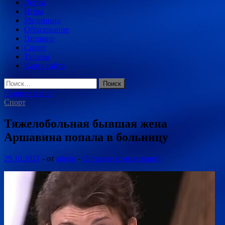
Детям
Игры
Медицина
Образование
Питание
Спорт
Туризм
Карта сайта
Найти:
Главное меню
Спорт
Тяжелобольная бывшая жена
Аршавина попала в больницу
29.10.2021
-
от
admin
-
Оставьте комментарий