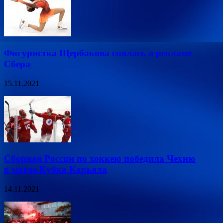
Фигуристка Щербакова снялась в рекламе
Сбера
15.11.2021
Сборная России по хоккею победила Чехию
в матче Кубка Карьяла
14.11.2021