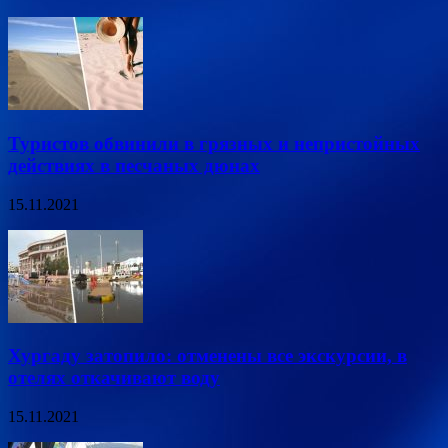
Туристов обвинили в грязных и непристойных
действиях в песчаных дюнах
15.11.2021
Хургаду затопило: отменены все экскурсии, в
отелях откачивают воду
15.11.2021