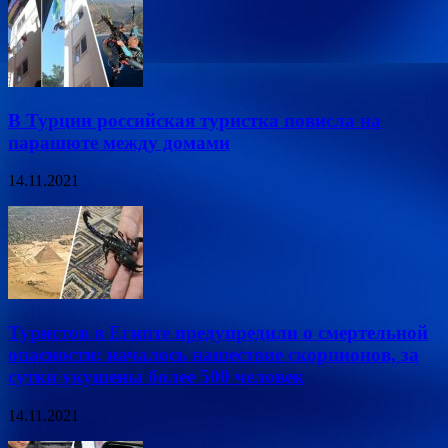
В Турции российская туристка повисла на
парашюте между домами
14.11.2021
Туристов в Египте предупредили о смертельной
опасности: началось нашествие скорпионов, за
сутки укушены более 500 человек
14.11.2021