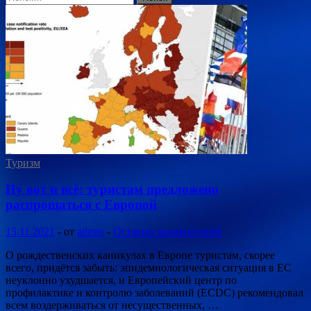
Туризм
Ну вот и всё: туристам предложено
распрощаться с Европой
15.11.2021
-
от
admin
-
Оставьте комментарий
О рождественских каникулах в Европе туристам, скорее
всего, придётся забыть: эпидемиологическая ситуация в ЕС
неуклонно ухудшается, и Европейский центр по
профилактике и контролю заболеваний (ECDC) рекомендовал
всем воздерживаться от несущественных, …