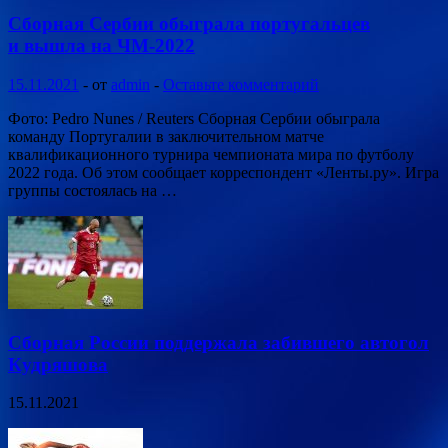
Сборная Сербии обыграла португальцев
и вышла на ЧМ-2022
15.11.2021
-
от
admin
-
Оставьте комментарий
Фото: Pedro Nunes / Reuters Сборная Сербии обыграла
команду Португалии в заключительном матче
квалификационного турнира чемпионата мира по футболу
2022 года. Об этом сообщает корреспондент «Ленты.ру». Игра
группы состоялась на …
Сборная России поддержала забившего автогол
Кудряшова
15.11.2021