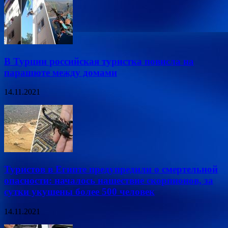
В Турции российская туристка повисла на
парашюте между домами
14.11.2021
Туристов в Египте предупредили о смертельной
опасности: началось нашествие скорпионов, за
сутки укушены более 500 человек
14.11.2021