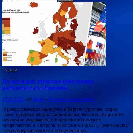
Туризм
Ну вот и всё: туристам предложено
распрощаться с Европой
15.11.2021
-
от
admin
-
Оставьте комментарий
О рождественских каникулах в Европе туристам, скорее
всего, придётся забыть: эпидемиологическая ситуация в ЕС
неуклонно ухудшается, и Европейский центр по
профилактике и контролю заболеваний (ECDC) рекомендовал
всем воздерживаться от несущественных, …