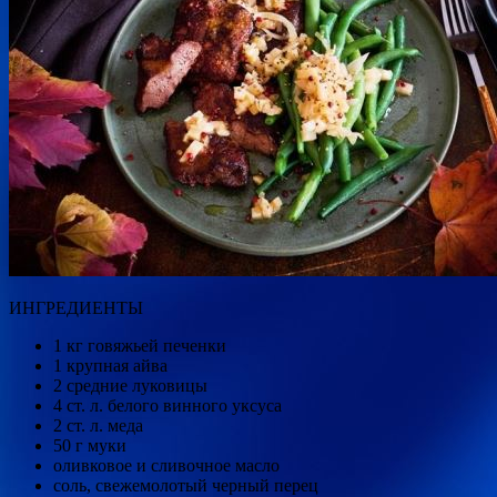
ИНГРЕДИЕНТЫ
1 кг говяжьей печенки
1 крупная айва
2 средние луковицы
4 ст. л. белого винного уксуса
2 ст. л. меда
50 г муки
оливковое и сливочное масло
соль, свежемолотый черный перец