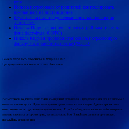
кота
Попова потребовала от родителей контролировать
школьников на дистанционке
Муж и жена стали родителями трех пар близнецов
за пять лет
Наталья Подольская похвасталась стройным телом на
фоне фаст-фуда (ФОТО)
Николь Кидман продемонстрировала потрясающую
фигуру в откровенном платье (ФОТО)
На сайте могут быть опубликованы материалы 18+!
При цитировании ссылка на источник обязательна.
Все материалы на данном сайте взяты из открытых источников и предоставляются исключительно в
ознакомительных целях. Права на материалы принадлежат их владельцам. Администрация сайта
ответственности за содержание материала не несет. Если Вы обнаружили на нашем сайте материалы,
которые нарушают авторские права, принадлежащие Вам, Вашей компании или организации,
пожалуйста, сообщите нам.