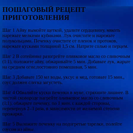
ПОШАГОВЫЙ РЕЦЕПТ
ПРИГОТОВЛЕНИЯ
Шаг 1 Айву вымойте щеткой, удалите сердцевину, мякоть
нарежьте мелкими кубиками. Лук очистите и нарежьте
полукольцами. Печенку очистите от пленок и протоков,
нарежьте кусками толщиной 1,5 см. Натрите солью и перцем.
Шаг 2 В сотейнике разогрейте оливковое масло со сливочным
(1:1), положите айву, обжаривайте 5 мин. Добавьте лук, жарьте
на среднем огне,постоянно помешивая, 5 мин.
Шаг 3 Добавьте 150 мл воды, уксус и мед, готовьте 15 мин.,
соус должен слегка загустеть.
Шаг 4 Обваляйте куски печенки в муке, стряхните лишнее. В
чистой сковороде нагрейте оливковое масло со сливочным
(1:1), обжарьте печенку, по 1 мин. с каждой стороны,
перевернув 2–3 раза, в зависимости от желаемой степени
прожарки.
Шаг 5 Выложите печенку на подогретые тарелки, полейте
соусом из айвы.