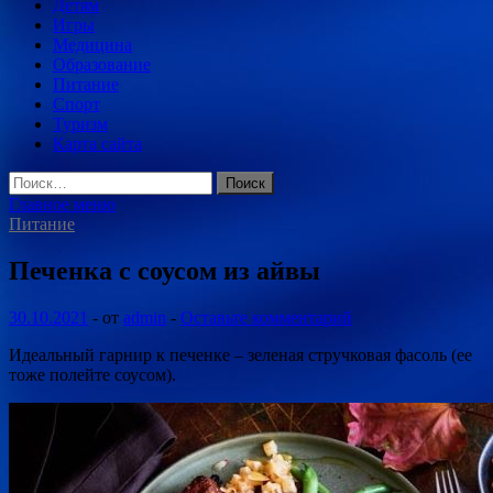
Детям
Игры
Медицина
Образование
Питание
Спорт
Туризм
Карта сайта
Найти:
Главное меню
Питание
Печенка с соусом из айвы
30.10.2021
-
от
admin
-
Оставьте комментарий
Идеальный гарнир к печенке – зеленая стручковая фасоль (ее
тоже полейте соусом).