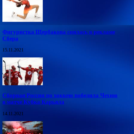
Фигуристка Щербакова снялась в рекламе
Сбера
15.11.2021
Сборная России по хоккею победила Чехию
в матче Кубка Карьяла
14.11.2021