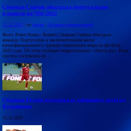
Сборная Сербии обыграла португальцев
и вышла на ЧМ-2022
15.11.2021
-
от
admin
-
Оставьте комментарий
Фото: Pedro Nunes / Reuters Сборная Сербии обыграла
команду Португалии в заключительном матче
квалификационного турнира чемпионата мира по футболу
2022 года. Об этом сообщает корреспондент «Ленты.ру». Игра
группы состоялась на …
Сборная России поддержала забившего автогол
Кудряшова
15.11.2021