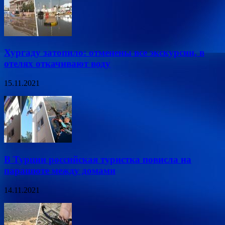
Хургаду затопило: отменены все экскурсии, в
отелях откачивают воду
15.11.2021
В Турции российская туристка повисла на
парашюте между домами
14.11.2021