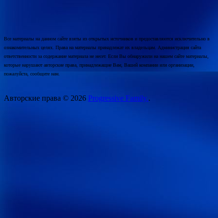
Все материалы на данном сайте взяты из открытых источников и предоставляются исключительно в
ознакомительных целях. Права на материалы принадлежат их владельцам. Администрация сайта
ответственности за содержание материала не несет. Если Вы обнаружили на нашем сайте материалы,
которые нарушают авторские права, принадлежащие Вам, Вашей компании или организации,
пожалуйста, сообщите нам.
Авторские права © 2026
Progressive Family.
.