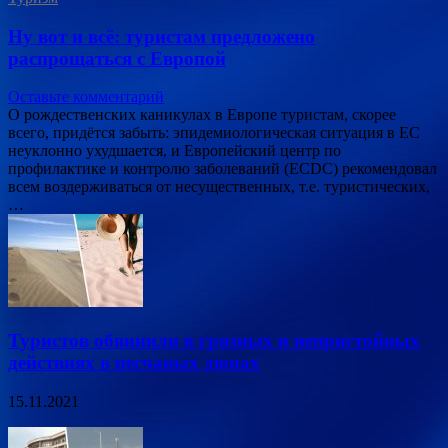
Ну вот и всё: туристам предложено
распрощаться с Европой
Оставьте комментарий
О рождественских каникулах в Европе туристам, скорее
всего, придётся забыть: эпидемиологическая ситуация в ЕС
неуклонно ухудшается, и Европейский центр по
профилактике и контролю заболеваний (ECDC) рекомендовал
всем воздерживаться от несущественных, т.е. туристических,
…
Туристов обвинили в грязных и непристойных
действиях в песчаных дюнах
15.11.2021