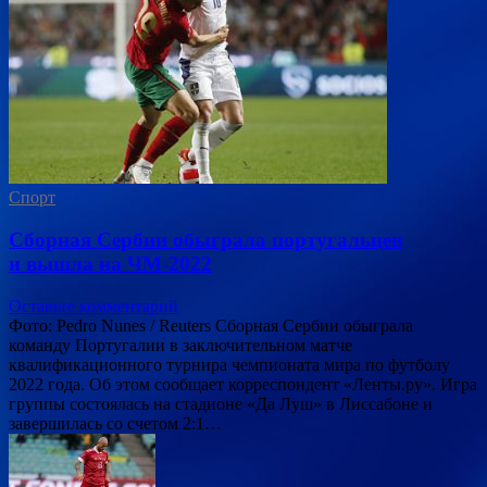
Спорт
Сборная Сербии обыграла португальцев
и вышла на ЧМ-2022
Оставьте комментарий
Фото: Pedro Nunes / Reuters Сборная Сербии обыграла
команду Португалии в заключительном матче
квалификационного турнира чемпионата мира по футболу
2022 года. Об этом сообщает корреспондент «Ленты.ру». Игра
группы состоялась на стадионе «Да Луш» в Лиссабоне и
завершилась со счетом 2:1…