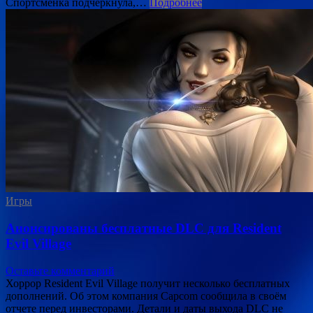
Спортсменка подчеркнула,…
Подробнее
Игры
Анонсированы бесплатные DLC для Resident
Evil Village
Оставьте комментарий
Хоррор Resident Evil Village получит несколько бесплатных
дополнений. Об этом компания Capcom сообщила в своём
отчете перед инвесторами. Детали и даты выхода DLC не