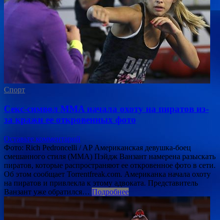
Спорт
Секс-символ MMA начала охоту на пиратов из-
за кражи ее откровенных фото
Оставьте комментарий
Фото: Rich Pedroncelli / AP Американская девушка-боец
смешанного стиля (MMA) Пэйдж Ванзант намерена разыскать
пиратов, которые распространяют ее откровенное фото в сети.
Об этом сообщает Torrentfreak.com. Американка начала охоту
на пиратов и привлекла к этому адвоката. Представитель
Ванзант уже обратился…
Подробнее