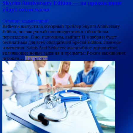
Skyrim Anniversary Edition — на прохождение
уйдут сотни часов
Оставьте комментарий
Bethesda выпустила обзорный трейлер Skyrim Anniversary
Edition, посвященный нововведениям в юбилейном
переиздании. Оно, напомним, выйдет 11 ноября и будет
бесплатным для всех обладателей Special Edition. Главные
изменения: Saints And Seducers: масштабное дополнение,
включающее новые задания и предметы; Режим выживания:
игрокам…
Подробнее