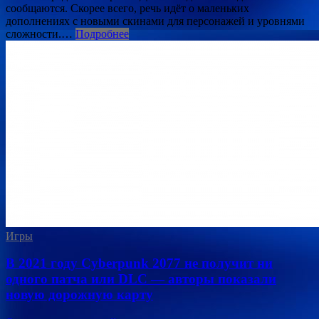
сообщаются. Скорее всего, речь идёт о маленьких
дополнениях с новыми скинами для персонажей и уровнями
сложности.…
Подробнее
Игры
В 2021 году Cyberpunk 2077 не получит ни
одного патча или DLC — авторы показали
новую дорожную карту