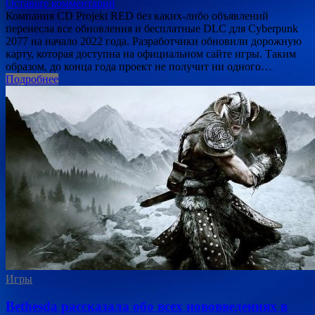
Оставьте комментарий
Компания CD Projekt RED без каких-либо объявлений
перенесла все обновления и бесплатные DLC для Cyberpunk
2077 на начало 2022 года. Разработчики обновили дорожную
карту, которая доступна на официальном сайте игры. Таким
образом, до конца года проект не получит ни одного…
Подробнее
Игры
Bethesda рассказала обо всех нововведениях в