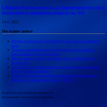
Сборная России проиграла Хорватии и упустила
возможность напрямую попасть на ЧМ
14.11.2021
Последние записи
Музею Ахматовой в Петербурге вернули пропавшего
кота
Попова потребовала от родителей контролировать
школьников на дистанционке
Муж и жена стали родителями трех пар близнецов
за пять лет
Наталья Подольская похвасталась стройным телом на
фоне фаст-фуда (ФОТО)
Николь Кидман продемонстрировала потрясающую
фигуру в откровенном платье (ФОТО)
На сайте могут быть опубликованы материалы 18+!
При цитировании ссылка на источник обязательна.