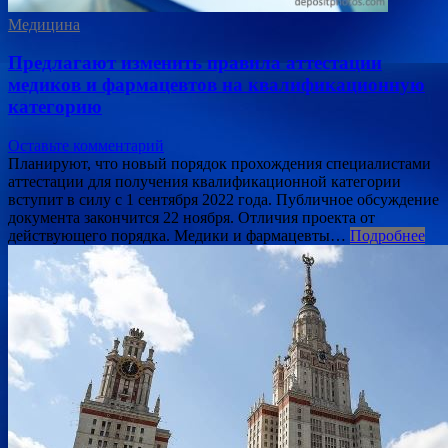
Медицина
Предлагают изменить правила аттестации
медиков и фармацевтов на квалификационную
категорию
Оставьте комментарий
Планируют, что новый порядок прохождения специалистами
аттестации для получения квалификационной категории
вступит в силу с 1 сентября 2022 года. Публичное обсуждение
документа закончится 22 ноября. Отличия проекта от
действующего порядка. Медики и фармацевты…
Подробнее