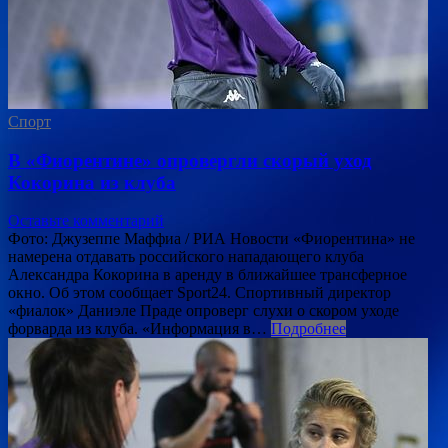
Спорт
В «Фиорентине» опровергли скорый уход
Кокорина из клуба
Оставьте комментарий
Фото: Джузеппе Маффиа / РИА Новости «Фиорентина» не
намерена отдавать российского нападающего клуба
Александра Кокорина в аренду в ближайшее трансферное
окно. Об этом сообщает Sport24. Спортивный директор
«фиалок» Даниэле Праде опроверг слухи о скором уходе
форварда из клуба. «Информация в…
Подробнее