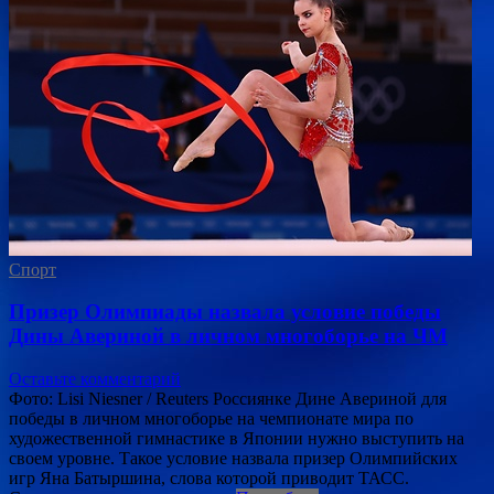
Спорт
Призер Олимпиады назвала условие победы
Дины Авериной в личном многоборье на ЧМ
Оставьте комментарий
Фото: Lisi Niesner / Reuters Россиянке Дине Авериной для
победы в личном многоборье на чемпионате мира по
художественной гимнастике в Японии нужно выступить на
своем уровне. Такое условие назвала призер Олимпийских
игр Яна Батыршина, слова которой приводит ТАСС.