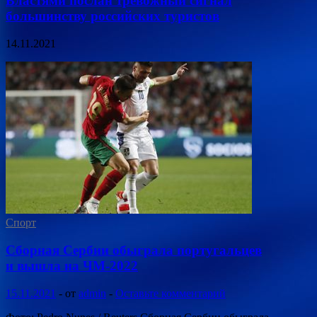
Властями послан тревожный сигнал
большинству российских туристов
14.11.2021
Спорт
Сборная Сербии обыграла португальцев
и вышла на ЧМ-2022
15.11.2021
-
от
admin
-
Оставьте комментарий