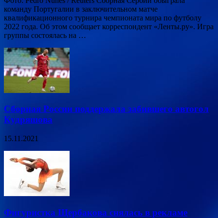
Фото: Pedro Nunes / Reuters Сборная Сербии обыграла
команду Португалии в заключительном матче
квалификационного турнира чемпионата мира по футболу
2022 года. Об этом сообщает корреспондент «Ленты.ру». Игра
группы состоялась на …
Сборная России поддержала забившего автогол
Кудряшова
15.11.2021
Фигуристка Щербакова снялась в рекламе