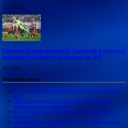
14.11.2021
Сборная России проиграла Хорватии и упустила
возможность напрямую попасть на ЧМ
14.11.2021
Последние записи
Музею Ахматовой в Петербурге вернули пропавшего
кота
Попова потребовала от родителей контролировать
школьников на дистанционке
Муж и жена стали родителями трех пар близнецов
за пять лет
Наталья Подольская похвасталась стройным телом на
фоне фаст-фуда (ФОТО)