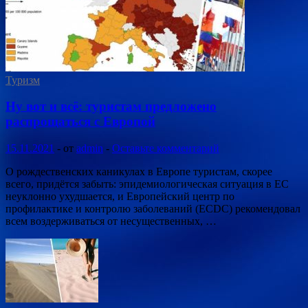
Туризм
Ну вот и всё: туристам предложено
распрощаться с Европой
15.11.2021
-
от
admin
-
Оставьте комментарий
О рождественских каникулах в Европе туристам, скорее
всего, придётся забыть: эпидемиологическая ситуация в ЕС
неуклонно ухудшается, и Европейский центр по
профилактике и контролю заболеваний (ECDC) рекомендовал
всем воздерживаться от несущественных, …