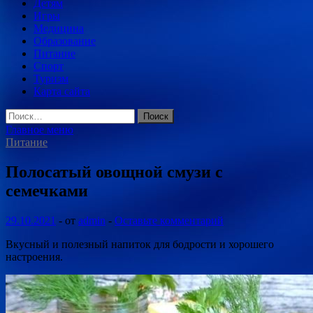
Детям
Игры
Медицина
Образование
Питание
Спорт
Туризм
Карта сайта
Найти:
Главное меню
Питание
Полосатый овощной смузи с
семечками
29.10.2021
-
от
admin
-
Оставьте комментарий
Вкусный и полезный напиток для бодрости и хорошего
настроения.