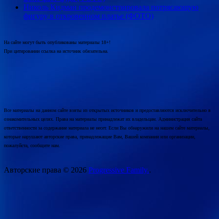
Николь Кидман продемонстрировала потрясающую
фигуру в откровенном платье (ФОТО)
На сайте могут быть опубликованы материалы 18+!
При цитировании ссылка на источник обязательна.
Все материалы на данном сайте взяты из открытых источников и предоставляются исключительно в
ознакомительных целях. Права на материалы принадлежат их владельцам. Администрация сайта
ответственности за содержание материала не несет. Если Вы обнаружили на нашем сайте материалы,
которые нарушают авторские права, принадлежащие Вам, Вашей компании или организации,
пожалуйста, сообщите нам.
Авторские права © 2026
Progressive Family.
.