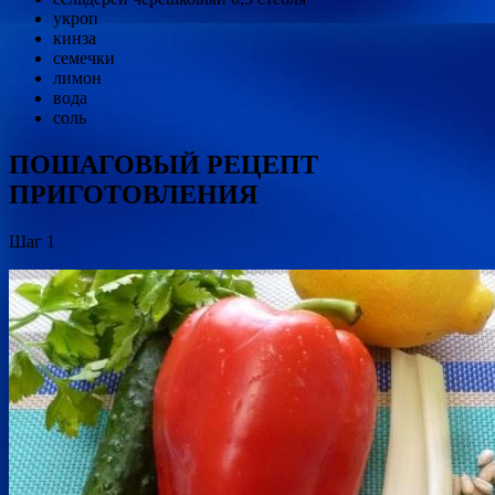
укроп
кинза
семечки
лимон
вода
соль
ПОШАГОВЫЙ РЕЦЕПТ
ПРИГОТОВЛЕНИЯ
Шаг 1