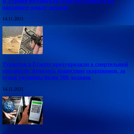
В Турции российская туристка повисла на
парашюте между домами
14.11.2021
Туристов в Египте предупредили о смертельной
опасности: началось нашествие скорпионов, за
сутки укушены более 500 человек
14.11.2021