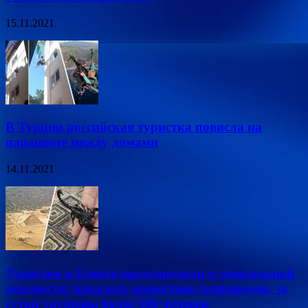
15.11.2021
В Турции российская туристка повисла на
парашюте между домами
14.11.2021
Туристов в Египте предупредили о смертельной
опасности: началось нашествие скорпионов, за
сутки укушены более 500 человек