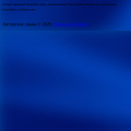
которые нарушают авторские права, принадлежащие Вам, Вашей компании или организации,
пожалуйста, сообщите нам.
Авторские права © 2026
Progressive Family.
.