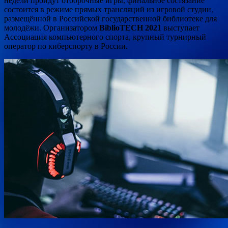
недели пройдут отборочные игры, финальное состязание
состоится в режиме прямых
трансляций из игровой студии,
размещённой в Российской государственной библиотеке для
молодёжи. Организатором
BiblioTECH 2021
выступает
Ассоциация компьютерного спорта, крупный турнирный
оператор по киберспорту в России.