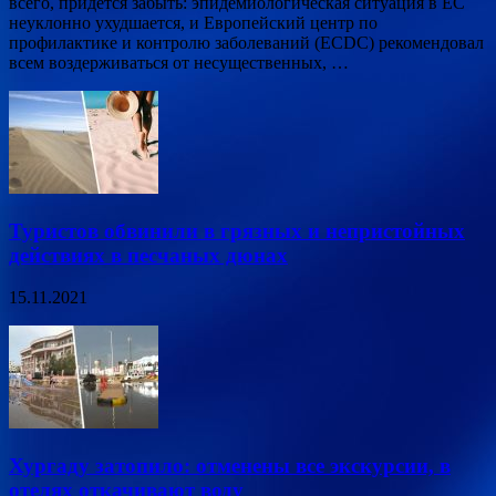
всего, придётся забыть: эпидемиологическая ситуация в ЕС
неуклонно ухудшается, и Европейский центр по
профилактике и контролю заболеваний (ECDC) рекомендовал
всем воздерживаться от несущественных, …
Туристов обвинили в грязных и непристойных
действиях в песчаных дюнах
15.11.2021
Хургаду затопило: отменены все экскурсии, в
отелях откачивают воду