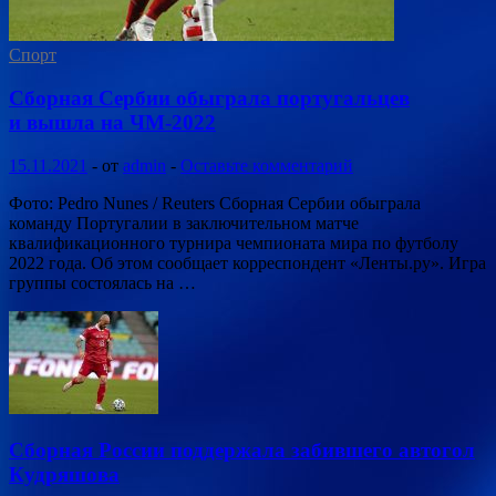
Спорт
Сборная Сербии обыграла португальцев
и вышла на ЧМ-2022
15.11.2021
-
от
admin
-
Оставьте комментарий
Фото: Pedro Nunes / Reuters Сборная Сербии обыграла
команду Португалии в заключительном матче
квалификационного турнира чемпионата мира по футболу
2022 года. Об этом сообщает корреспондент «Ленты.ру». Игра
группы состоялась на …
Сборная России поддержала забившего автогол
Кудряшова