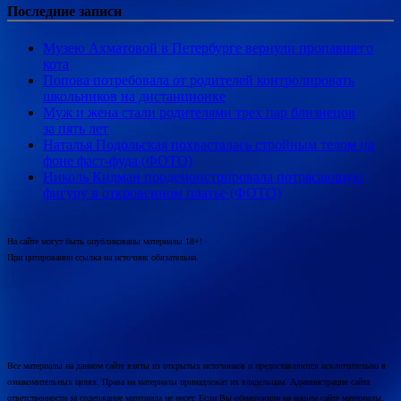
Последние записи
Музею Ахматовой в Петербурге вернули пропавшего
кота
Попова потребовала от родителей контролировать
школьников на дистанционке
Муж и жена стали родителями трех пар близнецов
за пять лет
Наталья Подольская похвасталась стройным телом на
фоне фаст-фуда (ФОТО)
Николь Кидман продемонстрировала потрясающую
фигуру в откровенном платье (ФОТО)
На сайте могут быть опубликованы материалы 18+!
При цитировании ссылка на источник обязательна.
Все материалы на данном сайте взяты из открытых источников и предоставляются исключительно в
ознакомительных целях. Права на материалы принадлежат их владельцам. Администрация сайта
ответственности за содержание материала не несет. Если Вы обнаружили на нашем сайте материалы,