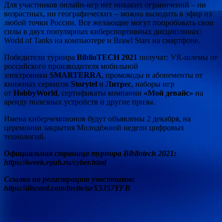
Для участников онлайн-игр нет никаких ограничений – ни
возрастных, ни географических – можно выходить в эфир из
любой точки России. Все желающие могут попробовать свои
силы в двух популярных киберспортивных дисциплинах:
World of Tanks на компьютере и Brawl Stars на смартфоне.
Победители турнира
BiblioTECH 2021
получат: VR-шлемы от
российского производителя мобильной
электроники
SMARTERRA
, промокоды и абонементы от
книжных сервисов
Storytel
и
Литрес
, наборы игр
от
HobbyWorld
, сертификаты компании
«Мой девайс»
на
аренду полезных устройств и другие призы.
Имена киберчемпионов будут объявлены 2 декабря, на
церемонии закрытия Молодёжной недели цифровых
технологий.
Официальная страница турнира Bibliotech 2021:
https://iweek.rgub.ru/cyber.html
Ссылка на регистрацию участников:
https://discord.com/invite/urX5J57YFB