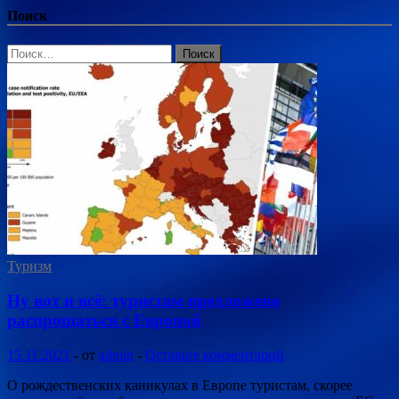
Поиск
Найти:
Туризм
Ну вот и всё: туристам предложено
распрощаться с Европой
15.11.2021
-
от
admin
-
Оставьте комментарий
О рождественских каникулах в Европе туристам, скорее