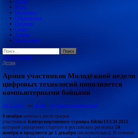
Детям
Игры
Медицина
Образование
Питание
Спорт
Туризм
Карта сайта
Найти:
Главное меню
Детям
Армия участников Молодёжной недели
цифровых технологий пополняется
компьютерными бойцами
09.11.2021
-
от
admin
-
Оставьте комментарий
8 ноября
началась регистрация
участников
Киберспортивного турнира BiblioTECH 2021
,
который синхронно стартует в российских регионах
24
ноября и продлится до 1 декабря
(включительно). В течение