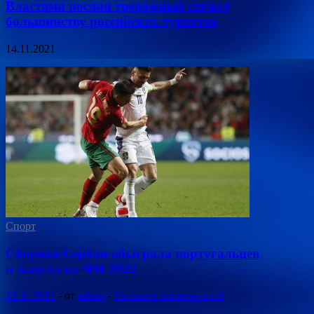
Властями послан тревожный сигнал
большинству российских туристов
14.11.2021
Спорт
Сборная Сербии обыграла португальцев
и вышла на ЧМ-2022
15.11.2021
-
от
admin
-
Оставьте комментарий