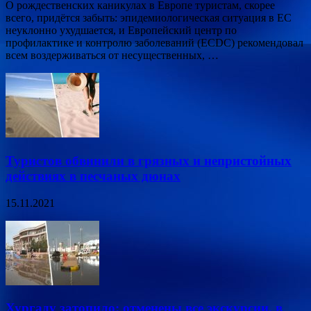
О рождественских каникулах в Европе туристам, скорее
всего, придётся забыть: эпидемиологическая ситуация в ЕС
неуклонно ухудшается, и Европейский центр по
профилактике и контролю заболеваний (ECDC) рекомендовал
всем воздерживаться от несущественных, …
Туристов обвинили в грязных и непристойных
действиях в песчаных дюнах
15.11.2021
Хургаду затопило: отменены все экскурсии, в