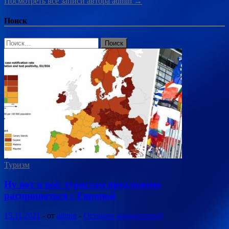
Посмотреть все записи автора admin →
Поиск
Найти:
Туризм
Ну вот и всё: туристам предложено
распрощаться с Европой
15.11.2021
-
от
admin
-
Оставьте комментарий