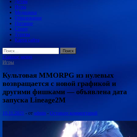
Детям
Игры
Медицина
Образование
Питание
Спорт
Туризм
Карта сайта
Найти:
Главное меню
Игры
Культовая MMORPG из нулевых
возвращается с новой графикой и
другими фишками — объявлена дата
запуска Lineage2M
10.11.2021
-
от
admin
-
Оставьте комментарий