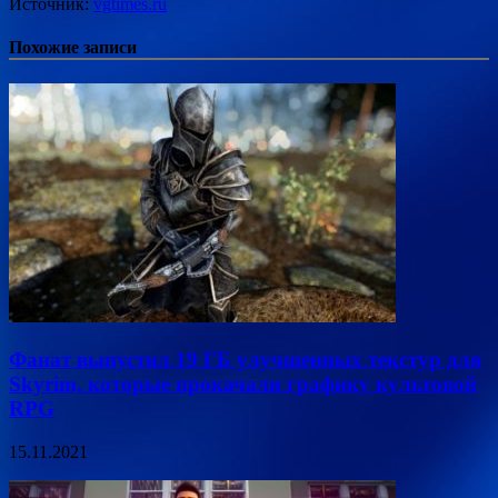
Источник:
vgtimes.ru
Похожие записи
Фанат выпустил 19 ГБ улучшенных текстур для
Skyrim, которые прокачали графику культовой
RPG
15.11.2021