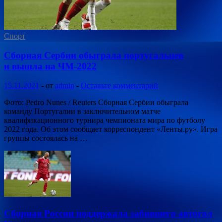
Спорт
Сборная Сербии обыграла португальцев
и вышла на ЧМ-2022
15.11.2021
-
от
admin
-
Оставьте комментарий
Фото: Pedro Nunes / Reuters Сборная Сербии обыграла
команду Португалии в заключительном матче
квалификационного турнира чемпионата мира по футболу
2022 года. Об этом сообщает корреспондент «Ленты.ру». Игра
группы состоялась на …
Сборная России поддержала забившего автогол