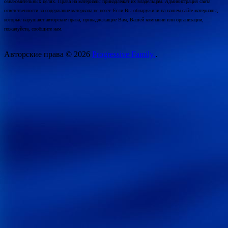
ознакомительных целях. Права на материалы принадлежат их владельцам. Администрация сайта
ответственности за содержание материала не несет. Если Вы обнаружили на нашем сайте материалы,
которые нарушают авторские права, принадлежащие Вам, Вашей компании или организации,
пожалуйста, сообщите нам.
Авторские права © 2026
Progressive Family.
.