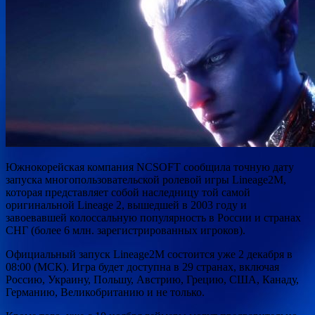
Южнокорейская компания NCSOFT сообщила точную дату
запуска многопользовательской ролевой игры Lineage2M,
которая представляет собой наследницу той самой
оригинальной Lineage 2, вышедшей в 2003 году и
завоевавшей колоссальную популярность в России и странах
СНГ (более 6 млн. зарегистрированных игроков).
Официальный запуск Lineage2M состоится уже 2 декабря в
08:00 (МСК). Игра будет доступна в 29 странах, включая
Россию, Украину, Польшу, Австрию, Грецию, США, Канаду,
Германию, Великобританию и не только.