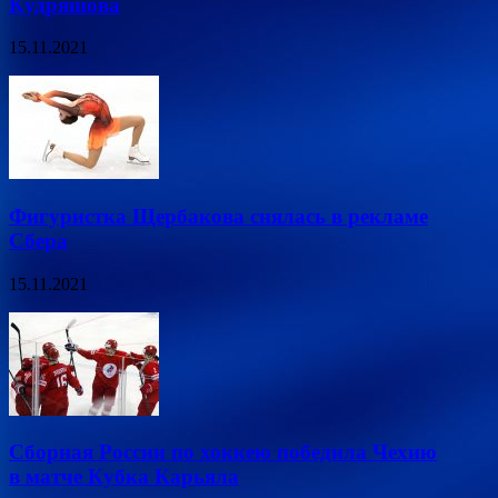
Кудряшова
15.11.2021
Фигуристка Щербакова снялась в рекламе
Сбера
15.11.2021
Сборная России по хоккею победила Чехию
в матче Кубка Карьяла