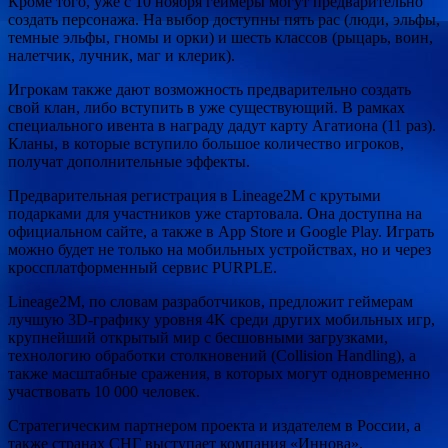
Кроме того, уже с 10 ноября геймеры могут предварительно
создать персонажа. На выбор доступны пять рас (люди, эльфы,
темные эльфы, гномы и орки) и шесть классов (рыцарь, воин,
налетчик, лучник, маг и клерик).
Игрокам также дают возможность предварительно создать
свой клан, либо вступить в уже существующий. В рамках
специального ивента в награду дадут карту Агатиона (11 раз).
Кланы, в которые вступило большое количество игроков,
получат дополнительные эффекты.
Предварительная регистрация в Lineage2M с крутыми
подарками для участников уже стартовала. Она доступна на
официальном сайте, а также в App Store и Google Play. Играть
можно будет не только на мобильных устройствах, но и через
кроссплатформенный сервис PURPLE.
Lineage2M, по словам разработчиков, предложит геймерам
лучшую 3D-графику уровня 4K среди других мобильных игр,
крупнейший открытый мир с бесшовными загрузками,
технологию обработки столкновений (Collision Handling), а
также масштабные сражения, в которых могут одновременно
участвовать 10 000 человек.
Стратегическим партнером проекта и издателем в России, а
также странах СНГ выступает компания «Иннова».