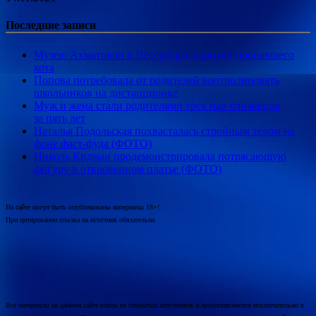
Последние записи
Музею Ахматовой в Петербурге вернули пропавшего
кота
Попова потребовала от родителей контролировать
школьников на дистанционке
Муж и жена стали родителями трех пар близнецов
за пять лет
Наталья Подольская похвасталась стройным телом на
фоне фаст-фуда (ФОТО)
Николь Кидман продемонстрировала потрясающую
фигуру в откровенном платье (ФОТО)
На сайте могут быть опубликованы материалы 18+!
При цитировании ссылка на источник обязательна.
Все материалы на данном сайте взяты из открытых источников и предоставляются исключительно в