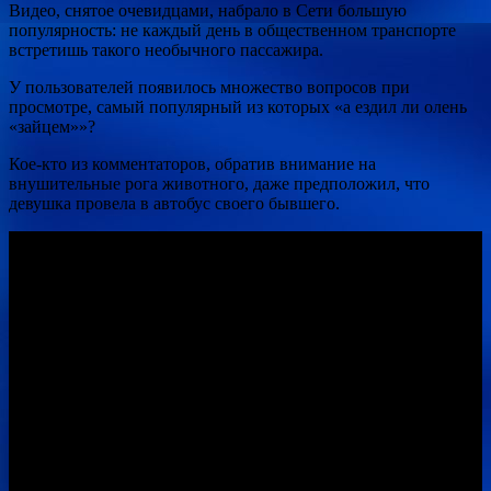
Видео, снятое очевидцами, набрало в Сети большую
популярность: не каждый день в общественном транспорте
встретишь такого
необычного пассажира.
У пользователей появилось множество вопросов при
просмотре, самый популярный из которых «а ездил ли олень
«зайцем»»?
Кое-кто из комментаторов, обратив внимание на
внушительные рога животного, даже предположил, что
девушка провела в автобус своего бывшего.