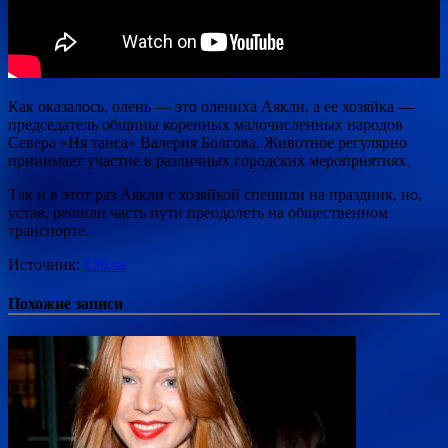
Как оказалось, олень — это олениха Аякли, а ее хозяйка —
председатель общины коренных малочисленных народов
Севера «Ня танса» Валерия Болгова. Животное регулярно
принимает участие в различных городских мероприятиях.
Так и в этот раз Аякли с хозяйкой спешили на праздник, но,
устав, решили часть пути преодолеть на общественном
транспорте.
Источник:
120.su
Похожие записи