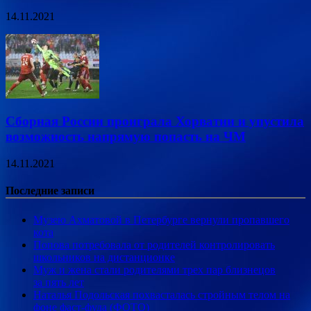
14.11.2021
Сборная России проиграла Хорватии и упустила
возможность напрямую попасть на ЧМ
14.11.2021
Последние записи
Музею Ахматовой в Петербурге вернули пропавшего
кота
Попова потребовала от родителей контролировать
школьников на дистанционке
Муж и жена стали родителями трех пар близнецов
за пять лет
Наталья Подольская похвасталась стройным телом на
фоне фаст-фуда (ФОТО)