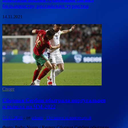
большинству российских туристов
14.11.2021
Спорт
Сборная Сербии обыграла португальцев
и вышла на ЧМ-2022
15.11.2021
-
от
admin
-
Оставьте комментарий
Фото: Pedro Nunes / Reuters Сборная Сербии обыграла