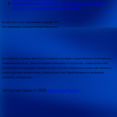
Николь Кидман продемонстрировала потрясающую
фигуру в откровенном платье (ФОТО)
На сайте могут быть опубликованы материалы 18+!
При цитировании ссылка на источник обязательна.
Все материалы на данном сайте взяты из открытых источников и предоставляются исключительно в
ознакомительных целях. Права на материалы принадлежат их владельцам. Администрация сайта
ответственности за содержание материала не несет. Если Вы обнаружили на нашем сайте материалы,
которые нарушают авторские права, принадлежащие Вам, Вашей компании или организации,
пожалуйста, сообщите нам.
Авторские права © 2026
Progressive Family.
.