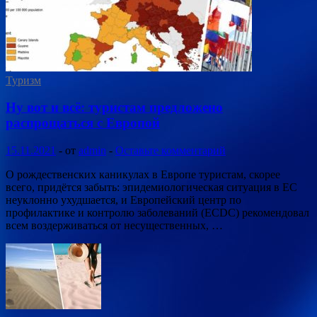
Туризм
Ну вот и всё: туристам предложено
распрощаться с Европой
15.11.2021
-
от
admin
-
Оставьте комментарий
О рождественских каникулах в Европе туристам, скорее
всего, придётся забыть: эпидемиологическая ситуация в ЕС
неуклонно ухудшается, и Европейский центр по
профилактике и контролю заболеваний (ECDC) рекомендовал
всем воздерживаться от несущественных, …