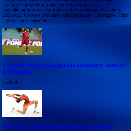
команду Португалии в заключительном матче
квалификационного турнира чемпионата мира по футболу
2022 года. Об этом сообщает корреспондент «Ленты.ру». Игра
группы состоялась на …
Сборная России поддержала забившего автогол
Кудряшова
15.11.2021
Фигуристка Щербакова снялась в рекламе