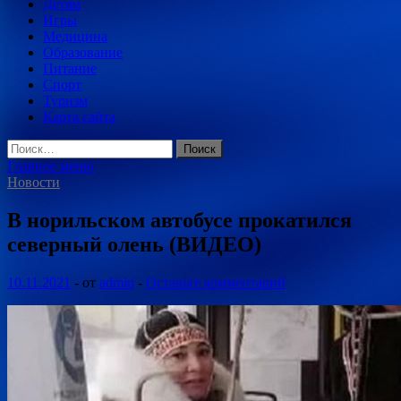
Детям
Игры
Медицина
Образование
Питание
Спорт
Туризм
Карта сайта
Найти:
Главное меню
Новости
В норильском автобусе прокатился
северный олень (ВИДЕО)
10.11.2021
-
от
admin
-
Оставьте комментарий