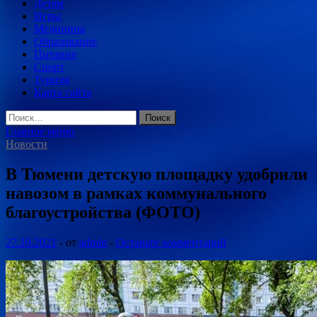
Детям
Игры
Медицина
Образование
Питание
Спорт
Туризм
Карта сайта
Найти:
Главное меню
Новости
В Тюмени детскую площадку удобрили
навозом в рамках коммунального
благоустройства (ФОТО)
27.10.2021
-
от
admin
-
Оставьте комментарий