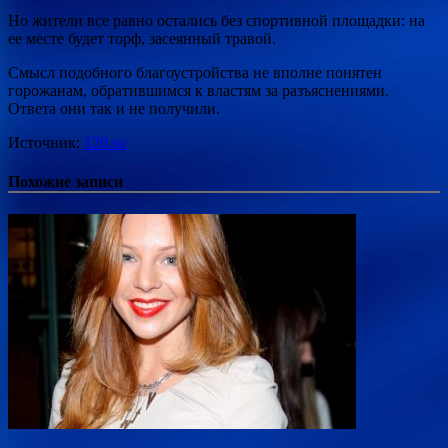
Но жители все равно остались без спортивной площадки: на
ее месте будет торф, засеянный травой.
Смысл подобного благоустройства не вполне понятен
горожанам, обратившимся к властям за разъяснениями.
Ответа они так и не получили.
Источник:
120.su
Похожие записи