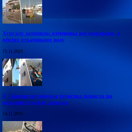
Хургаду затопило: отменены все экскурсии, в
отелях откачивают воду
15.11.2021
В Турции российская туристка повисла на
парашюте между домами
14.11.2021