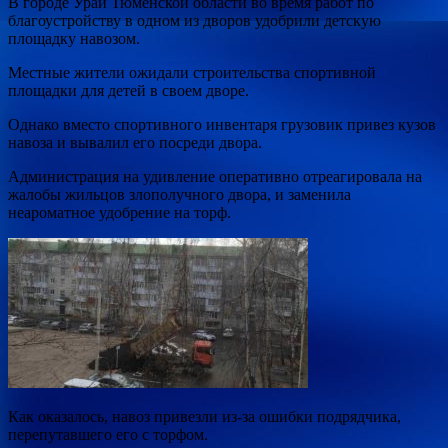
В городе Урай Тюменской области во время работ по
благоустройству в одном из дворов удобрили детскую
площадку навозом.
Местные жители ожидали строительства спортивной
площадки для
детей в своем дворе.
Однако вместо спортивного инвентаря грузовик привез кузов
навоза и вывалил его посреди двора.
Администрация на удивление оперативно отреагировала на
жалобы жильцов злополучного двора, и заменила
неароматное удобрение на торф.
Как оказалось, навоз привезли из-за ошибки подрядчика,
перепутавшего его с торфом.