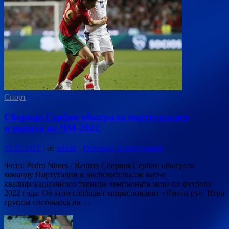
Спорт
Сборная Сербии обыграла португальцев
и вышла на ЧМ-2022
15.11.2021
-
от
admin
-
Оставьте комментарий
Фото: Pedro Nunes / Reuters Сборная Сербии обыграла
команду Португалии в заключительном матче
квалификационного турнира чемпионата мира по футболу
2022 года. Об этом сообщает корреспондент «Ленты.ру». Игра
группы состоялась на …