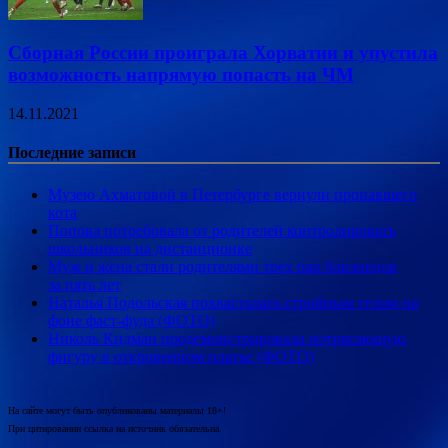
Сборная России проиграла Хорватии и упустила
возможность напрямую попасть на ЧМ
14.11.2021
Последние записи
Музею Ахматовой в Петербурге вернули пропавшего
кота
Попова потребовала от родителей контролировать
школьников на дистанционке
Муж и жена стали родителями трех пар близнецов
за пять лет
Наталья Подольская похвасталась стройным телом на
фоне фаст-фуда (ФОТО)
Николь Кидман продемонстрировала потрясающую
фигуру в откровенном платье (ФОТО)
На сайте могут быть опубликованы материалы 18+!
При цитировании ссылка на источник обязательна.