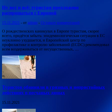
Ну вот и всё: туристам предложено
распрощаться с Европой
15.11.2021
-
от
admin
-
Оставьте комментарий
О рождественских каникулах в Европе туристам, скорее
всего, придётся забыть: эпидемиологическая ситуация в ЕС
неуклонно ухудшается, и Европейский центр по
профилактике и контролю заболеваний (ECDC) рекомендовал
всем воздерживаться от несущественных, …
Туристов обвинили в грязных и непристойных
действиях в песчаных дюнах
15.11.2021