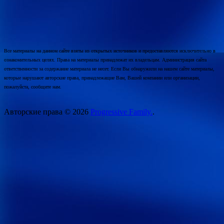
Все материалы на данном сайте взяты из открытых источников и предоставляются исключительно в
ознакомительных целях. Права на материалы принадлежат их владельцам. Администрация сайта
ответственности за содержание материала не несет. Если Вы обнаружили на нашем сайте материалы,
которые нарушают авторские права, принадлежащие Вам, Вашей компании или организации,
пожалуйста, сообщите нам.
Авторские права © 2026
Progressive Family.
.