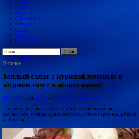
Детям
Игры
Медицина
Образование
Питание
Спорт
Туризм
Карта сайта
Найти:
Главное меню
Питание
Теплый салат с куриной печенью в
медовом соусе и яйцом пашот
31.10.2021
-
от
admin
-
Оставьте комментарий
Теплый салат,в котором сочетаются сладковатый медово-
соевый соус, нежная куриная печень, лёгкая горчинка дайкона
и яйцо пашот.