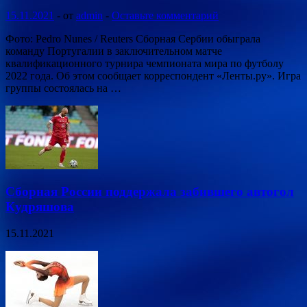
15.11.2021
-
от
admin
-
Оставьте комментарий
Фото: Pedro Nunes / Reuters Сборная Сербии обыграла
команду Португалии в заключительном матче
квалификационного турнира чемпионата мира по футболу
2022 года. Об этом сообщает корреспондент «Ленты.ру». Игра
группы состоялась на …
Сборная России поддержала забившего автогол
Кудряшова
15.11.2021