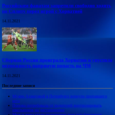
Российским фанатам запретили свободно ходить
по Сплиту перед игрой с Хорватией
14.11.2021
Сборная России проиграла Хорватии и упустила
возможность напрямую попасть на ЧМ
14.11.2021
Последние записи
Музею Ахматовой в Петербурге вернули пропавшего
кота
Попова потребовала от родителей контролировать
школьников на дистанционке
Муж и жена стали родителями трех пар близнецов