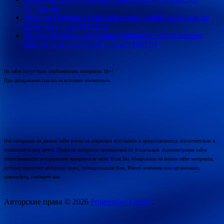
за пять лет
Наталья Подольская похвасталась стройным телом на
фоне фаст-фуда (ФОТО)
Николь Кидман продемонстрировала потрясающую
фигуру в откровенном платье (ФОТО)
На сайте могут быть опубликованы материалы 18+!
При цитировании ссылка на источник обязательна.
Все материалы на данном сайте взяты из открытых источников и предоставляются исключительно в
ознакомительных целях. Права на материалы принадлежат их владельцам. Администрация сайта
ответственности за содержание материала не несет. Если Вы обнаружили на нашем сайте материалы,
которые нарушают авторские права, принадлежащие Вам, Вашей компании или организации,
пожалуйста, сообщите нам.
Авторские права © 2026
Progressive Family.
.