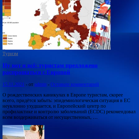
Туризм
Ну вот и всё: туристам предложено
распрощаться с Европой
15.11.2021
-
от
admin
-
Оставьте комментарий
О рождественских каникулах в Европе туристам, скорее
всего, придётся забыть: эпидемиологическая ситуация в ЕС
неуклонно ухудшается, и Европейский центр по
профилактике и контролю заболеваний (ECDC) рекомендовал
всем воздерживаться от несущественных, …