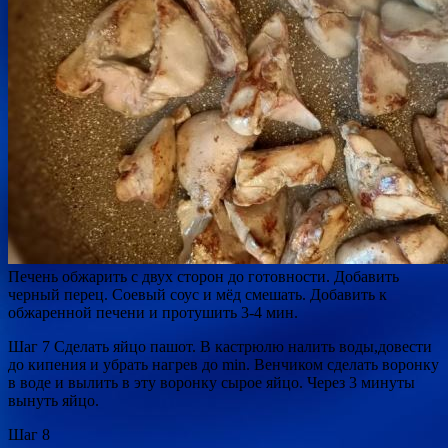
Печень обжарить с двух сторон до готовности. Добавить
черный перец. Соевый соус и мёд смешать. Добавить к
обжаренной печени и протушить 3-4 мин.
Шаг 7 Сделать яйцо пашот. В кастрюлю налить воды,довести
до кипения и убрать нагрев до min. Венчиком сделать воронку
в воде и вылить в эту воронку сырое яйцо. Через 3 минуты
вынуть яйцо.
Шаг 8