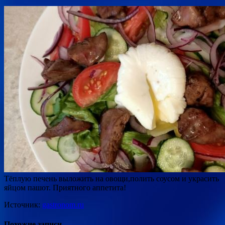
Тёплую печень выложить на овощи,полить соусом и украсить
яйцом пашот. Приятного аппетита!
Источник:
gastronom.ru
Похожие записи