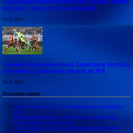
Российским фанатам запретили свободно ходить
по Сплиту перед игрой с Хорватией
14.11.2021
Сборная России проиграла Хорватии и упустила
возможность напрямую попасть на ЧМ
14.11.2021
Последние записи
Музею Ахматовой в Петербурге вернули пропавшего
кота
Попова потребовала от родителей контролировать
школьников на дистанционке
Муж и жена стали родителями трех пар близнецов
за пять лет