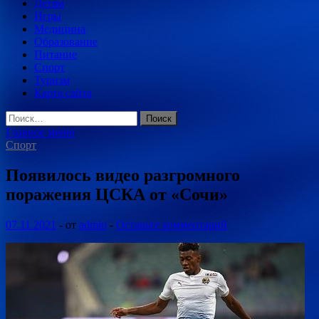
Детям
Игры
Медицина
Образование
Питание
Спорт
Туризм
Карта сайта
Найти:
Главное меню
Спорт
Появилось видео разгромного
поражения ЦСКА от «Сочи»
07.11.2021
-
от
admin
-
Оставьте комментарий