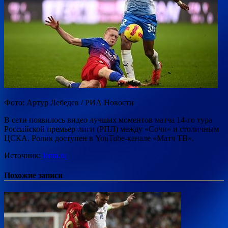
Фото: Артур Лебедев / РИА Новости
В сети появилось видео лучших моментов матча 14-го тура
Российской премьер-лиги (РПЛ) между «Сочи» и столичным
ЦСКА. Ролик доступен в YouTube-канале «Матч ТВ».
Источник:
lenta.ru
Похожие записи