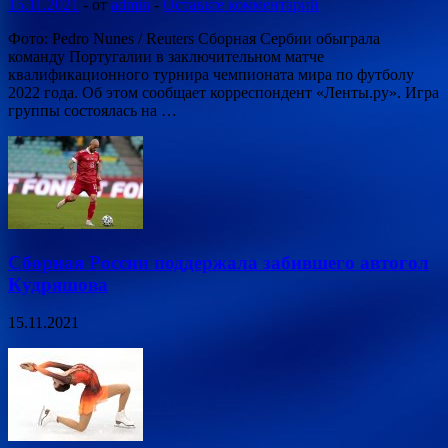
15.11.2021
-
от
admin
-
Оставьте комментарий
Фото: Pedro Nunes / Reuters Сборная Сербии обыграла
команду Португалии в заключительном матче
квалификационного турнира чемпионата мира по футболу
2022 года. Об этом сообщает корреспондент «Ленты.ру». Игра
группы состоялась на …
Сборная России поддержала забившего автогол
Кудряшова
15.11.2021