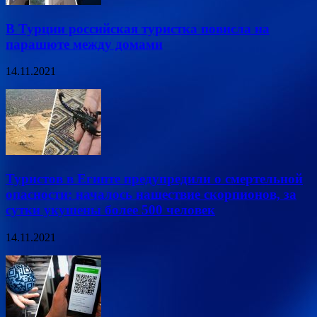
В Турции российская туристка повисла на
парашюте между домами
14.11.2021
Туристов в Египте предупредили о смертельной
опасности: началось нашествие скорпионов, за
сутки укушены более 500 человек
14.11.2021