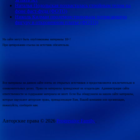
Наталья Подольская похвасталась стройным телом на
фоне фаст-фуда (ФОТО)
Николь Кидман продемонстрировала потрясающую
фигуру в откровенном платье (ФОТО)
На сайте могут быть опубликованы материалы 18+!
При цитировании ссылка на источник обязательна.
Все материалы на данном сайте взяты из открытых источников и предоставляются исключительно в
ознакомительных целях. Права на материалы принадлежат их владельцам. Администрация сайта
ответственности за содержание материала не несет. Если Вы обнаружили на нашем сайте материалы,
которые нарушают авторские права, принадлежащие Вам, Вашей компании или организации,
пожалуйста, сообщите нам.
Авторские права © 2026
Progressive Family.
.