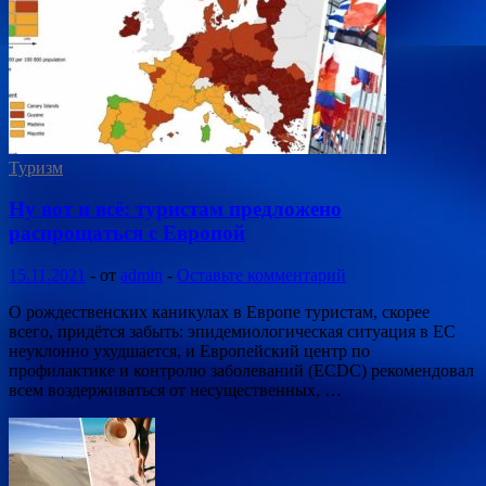
Туризм
Ну вот и всё: туристам предложено
распрощаться с Европой
15.11.2021
-
от
admin
-
Оставьте комментарий
О рождественских каникулах в Европе туристам, скорее
всего, придётся забыть: эпидемиологическая ситуация в ЕС
неуклонно ухудшается, и Европейский центр по
профилактике и контролю заболеваний (ECDC) рекомендовал
всем воздерживаться от несущественных, …