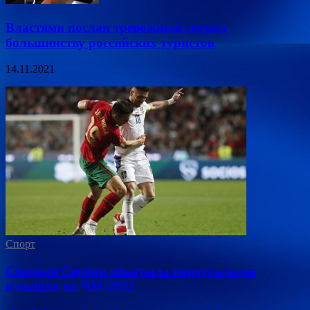
Властями послан тревожный сигнал
большинству российских туристов
14.11.2021
Спорт
Сборная Сербии обыграла португальцев
и вышла на ЧМ-2022