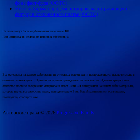
фоне фаст-фуда (ФОТО)
Николь Кидман продемонстрировала потрясающую
фигуру в откровенном платье (ФОТО)
На сайте могут быть опубликованы материалы 18+!
При цитировании ссылка на источник обязательна.
Все материалы на данном сайте взяты из открытых источников и предоставляются исключительно в
ознакомительных целях. Права на материалы принадлежат их владельцам. Администрация сайта
ответственности за содержание материала не несет. Если Вы обнаружили на нашем сайте материалы,
которые нарушают авторские права, принадлежащие Вам, Вашей компании или организации,
пожалуйста, сообщите нам.
Авторские права © 2026
Progressive Family.
.