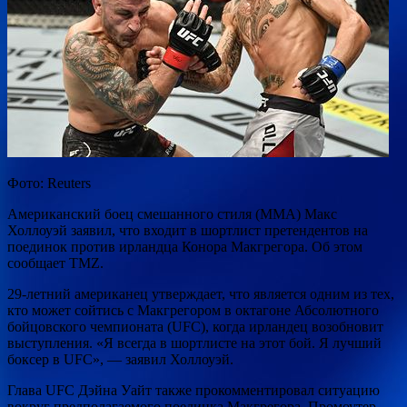
Фото: Reuters
Американский боец смешанного стиля (MMA) Макс
Холлоуэй заявил, что входит в шортлист претендентов на
поединок против ирландца Конора Макгрегора. Об этом
сообщает TMZ.
29-летний американец утверждает, что является одним из тех,
кто может сойтись с Макгрегором в октагоне Абсолютного
бойцовского чемпионата (UFC), когда ирландец возобновит
выступления. «Я всегда в шортлисте на этот бой. Я лучший
боксер в UFC», — заявил Холлоуэй.
Глава UFC Дэйна Уайт также прокомментировал ситуацию
вокруг предполагаемого поединка Макгрегора. Промоутер