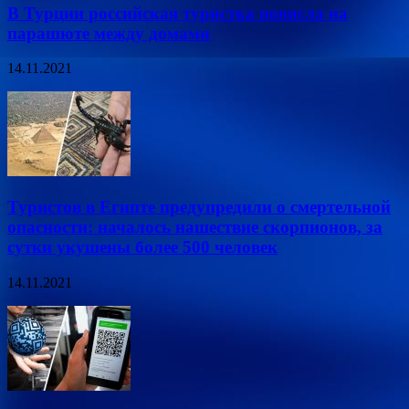
В Турции российская туристка повисла на
парашюте между домами
14.11.2021
Туристов в Египте предупредили о смертельной
опасности: началось нашествие скорпионов, за
сутки укушены более 500 человек
14.11.2021