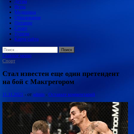
Детям
Игры
Медицина
Образование
Питание
Спорт
Туризм
Карта сайта
Найти:
Главное меню
Спорт
Стал известен еще один претендент
на бой с Макгрегором
11.11.2021
-
от
admin
-
Оставьте комментарий