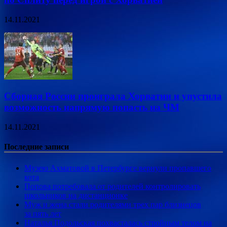
14.11.2021
Сборная России проиграла Хорватии и упустила
возможность напрямую попасть на ЧМ
14.11.2021
Последние записи
Музею Ахматовой в Петербурге вернули пропавшего
кота
Попова потребовала от родителей контролировать
школьников на дистанционке
Муж и жена стали родителями трех пар близнецов
за пять лет
Наталья Подольская похвасталась стройным телом на