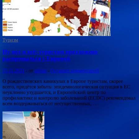
Туризм
Ну вот и всё: туристам предложено
распрощаться с Европой
15.11.2021
-
от
admin
-
Оставьте комментарий
О рождественских каникулах в Европе туристам, скорее
всего, придётся забыть: эпидемиологическая ситуация в ЕС
неуклонно ухудшается, и Европейский центр по
профилактике и контролю заболеваний (ECDC) рекомендовал
всем воздерживаться от несущественных, …