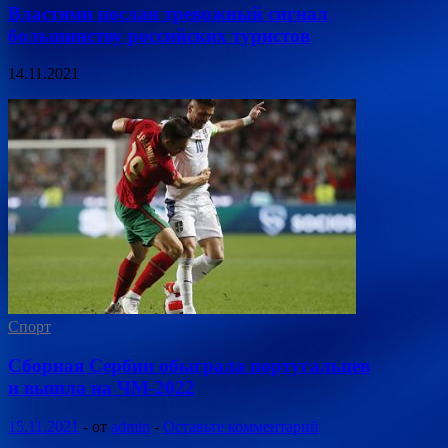
Властями послан тревожный сигнал
большинству российских туристов
14.11.2021
Спорт
Сборная Сербии обыграла португальцев
и вышла на ЧМ-2022
15.11.2021
-
от
admin
-
Оставьте комментарий