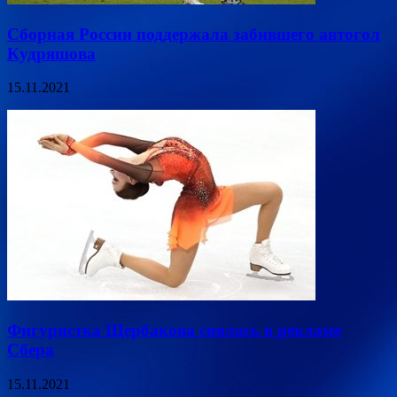
Сборная России поддержала забившего автогол
Кудряшова
15.11.2021
Фигуристка Щербакова снялась в рекламе
Сбера
15.11.2021