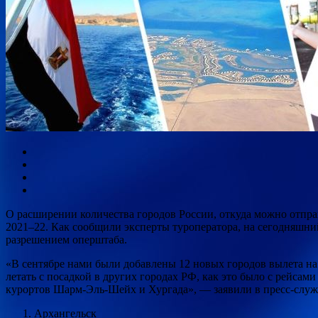
О расширении количества городов России, откуда можно отправ
2021–22. Как сообщили эксперты туроператора, на сегодняшн
разрешением оперштаба.
«В сентябре нами были добавлены 12 новых городов вылета на
летать с посадкой в других городах РФ, как это было с рейсам
курортов Шарм-Эль-Шейх и Хургада», — заявили в пресс-служ
Архангельск