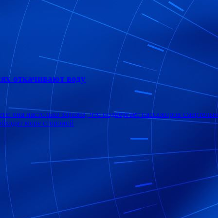
лях откачивают воду
ете: она настолько заразна, что подвергает пассажиров смертель
обходят море стороной