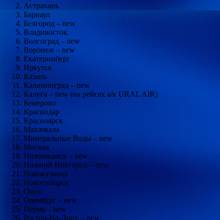
Астрахань
Барнаул
Белгород – new
Владивосток
Волгоград – new
Воронеж – new
Екатеринбург
Иркутск
Казань
Калининград – new
Калуга – new (на рейсах а/к URAL AIR)
Кемерово
Краснодар
Красноярск
Махачкала
Минеральные Воды – new
Москва
Нижнекамск – new
Нижний Новгород – new
Новокузнецк
Новосибирск
Омск
Оренбург – new
Пермь – new
Ростов-На-Дону – new