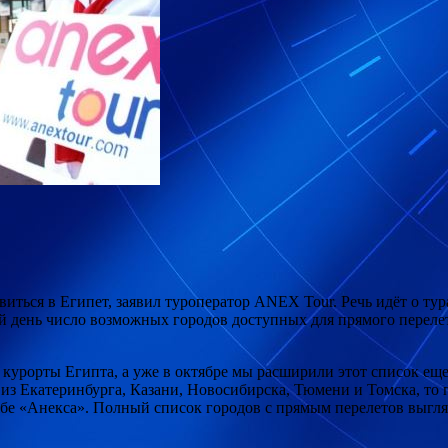
иться в Египет, заявил туроператор ANEX Tour. Речь идёт о ту
ий день число возможных городов доступных для
прямого переле
 курорты Египта, а уже в октябре мы расширили этот список ещ
и из Екатеринбурга, Казани, Новосибирска, Тюмени и Томска, то
бе «Анекса». Полный список городов с прямым перелетов выгля