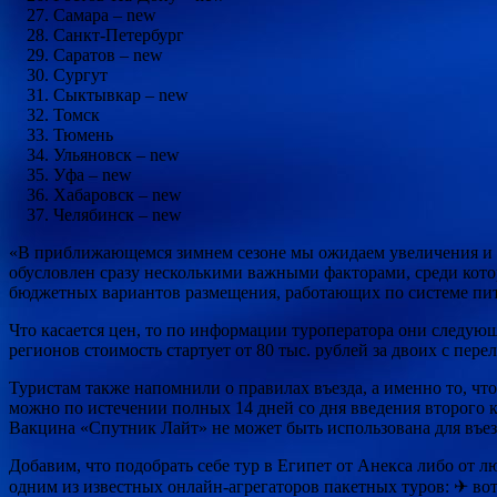
Самара – new
Санкт-Петербург
Саратов – new
Сургут
Сыктывкар – new
Томск
Тюмень
Ульяновск – new
Уфа – new
Хабаровск – new
Челябинск – new
«В приближающемся зимнем сезоне мы ожидаем увеличения и б
обусловлен сразу несколькими важными факторами, среди котор
бюджетных вариантов размещения, работающих по системе пи
Что касается цен, то по информации туроператора они следующи
регионов стоимость стартует от 80 тыс. рублей за двоих с перел
Туристам также напомнили о правилах въезда, а именно то, ч
можно по истечении полных 14 дней со дня введения второго 
Вакцина «Спутник Лайт» не может быть использована для въезд
Добавим, что подобрать себе тур в Египет от Анекса либо от
одним из известных онлайн-агрегаторов пакетных туров: ✈ вот 