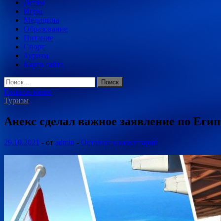
Детям
Игры
Медицина
Образование
Питание
Спорт
Туризм
Карта сайта
Найти:
Главное меню
Туризм
Анекс сделал важное заявление по Егип
29.10.2021
-
от
admin
-
Оставьте комментарий