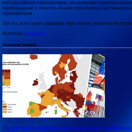
всех российских туроператоров, что позволяет туристам удоб
подтверждение и оплатить онлайн через безопасный банковски
туроператоров.
Для тех, кому важен здоровый образ жизни, рекомендуем прочи
Источник:
tourprom.ru
Похожие записи
Ну вот и всё: туристам предложено распрощаться