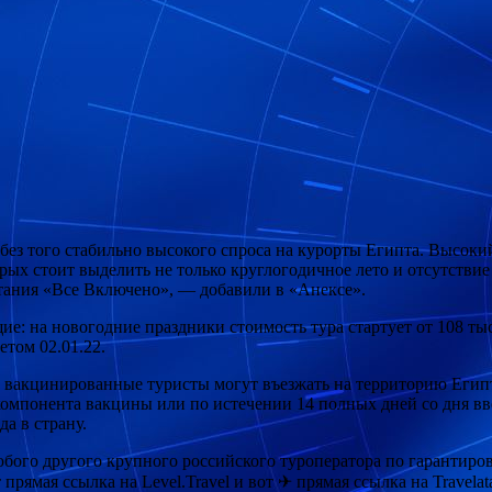
ез того стабильно высокого спроса на курорты Египта. Высокий
ых стоит выделить не только круглогодичное лето и отсутствие
тания «Все Включено», — добавили в «Анексе».
е: на новогодние праздники стоимость тура стартует от 108 тыс.
етом 02.01.22.
то вакцинированные туристы могут въезжать на территорию Егип
компонента вакцины или по истечении 14 полных дней со дня в
а в страну.
 любого другого крупного российского туроператора по гарант
прямая ссылка на Level.Travel и вот ✈ прямая ссылка на Travela