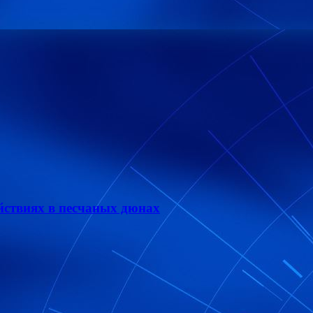
йствиях в песчаных дюнах