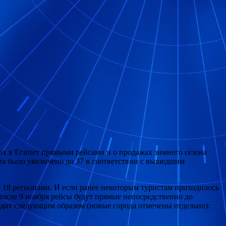
рах в Египет прямыми рейсами и о продажах зимнего сезона
та было увеличено до 37 в соответствии с вышедшим
е 18 регионами. И если ранее некоторым туристам приходилось
 после 9 ноября рейсы будут прямые непосредственно до
дит следующим образом (новые города отмечены отдельно):