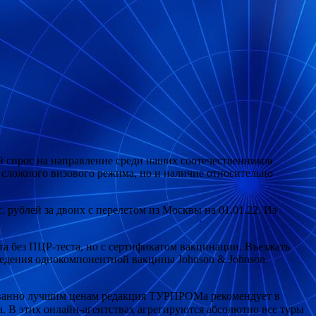
 спрос на направление среди наших соотечественников
 сложного визового режима, но и наличие относительно
 рублей за двоих с перелетом из Москвы на 01.01.22. Из
та без ПЦР-теста, но с сертификатом вакцинации. Въезжать
ведения однокомпонентной вакцины Johnson & Johnson.
ированно лучшим ценам редакция ТУРПРОМа рекомендует в
ta. В этих онлайн-агентствах агрегируются абсолютно все туры