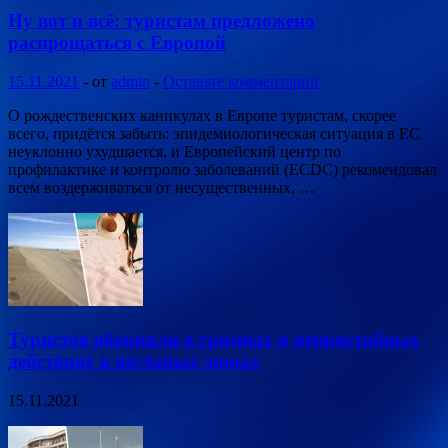
Ну вот и всё: туристам предложено
распрощаться с Европой
15.11.2021
-
от
admin
-
Оставьте комментарий
О рождественских каникулах в Европе туристам, скорее
всего, придётся забыть: эпидемиологическая ситуация в ЕС
неуклонно ухудшается, и Европейский центр по
профилактике и контролю заболеваний (ECDC) рекомендовал
всем воздерживаться от несущественных, …
Туристов обвинили в грязных и непристойных
действиях в песчаных дюнах
15.11.2021