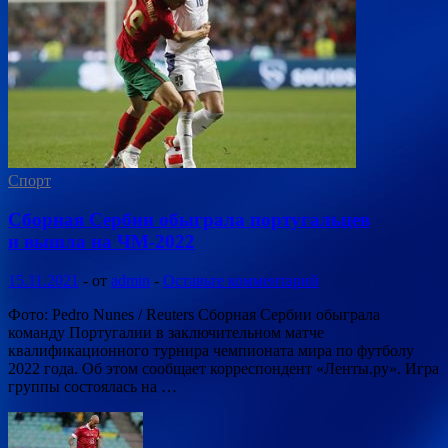
Спорт
Сборная Сербии обыграла португальцев
и вышла на ЧМ-2022
15.11.2021
-
от
admin
-
Оставьте комментарий
Фото: Pedro Nunes / Reuters Сборная Сербии обыграла
команду Португалии в заключительном матче
квалификационного турнира чемпионата мира по футболу
2022 года. Об этом сообщает корреспондент «Ленты.ру». Игра
группы состоялась на …