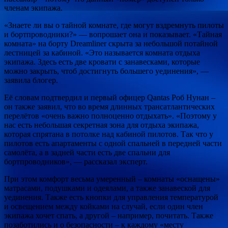
членам экипажа.
«Знаете ли вы о тайной комнате, где могут вздремнуть пилоты
и бортпроводники?» — вопрошает она и показывает. «Тайная
комната» на борту Dreamliner скрыта за небольшой потайной
лестницей за кабиной. «Это называется комната отдыха
экипажа. Здесь есть две кровати с занавесками, которые
можно закрыть, чтоб достигнуть большего уединения», —
заявила блогер.
Её словам подтвердил и первый офицер Qantas Роб Нунан –
он также заявил, что во время длинных трансатлантических
перелётов «очень важно полноценно отдыхать». «Поэтому у
нас есть небольшая секретная зона для отдыха экипажа,
которая спрятана в потолке над кабиной пилотов. Так что у
пилотов есть апартаменты с одной спальней в передней части
самолёта, а в задней части есть две спальни для
бортпроводников», — рассказал эксперт.
При этом комфорт весьма умеренный – комнаты «оснащены»
матрасами, подушками и одеялами, а также занавеской для
уединения. Также есть кнопки для управления температурой
и освещением между койками на случай, если один член
экипажа хочет спать, а другой – например, почитать. Также
позаботились и о безопасности – к каждому «месту