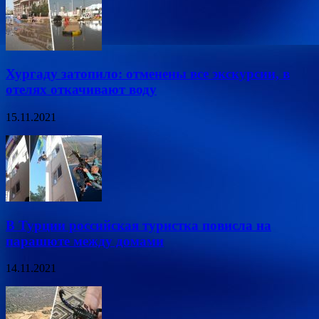
Хургаду затопило: отменены все экскурсии, в
отелях откачивают воду
15.11.2021
В Турции российская туристка повисла на
парашюте между домами
14.11.2021