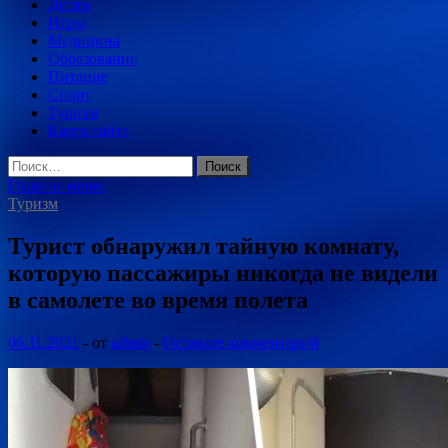
Детям
Игры
Медицина
Образование
Питание
Спорт
Туризм
Карта сайта
Найти:
Главное меню
Туризм
Турист обнаружил тайную комнату,
которую пассажиры никогда не видели
в самолете во время полета
06.11.2021
-
от
admin
-
Оставьте комментарий