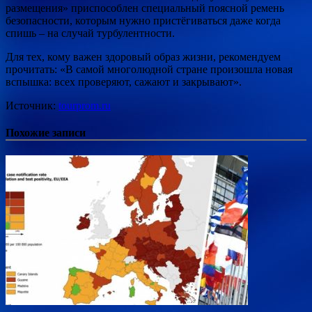
размещения» приспособлен специальный поясной ремень
безопасности, которым нужно пристёгиваться даже когда
спишь – на случай турбулентности.
Для тех, кому важен здоровый образ жизни, рекомендуем
прочитать: «В самой многолюдной стране произошла новая
вспышка: всех проверяют, сажают и закрывают».
Источник:
tourprom.ru
Похожие записи