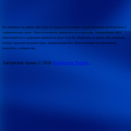
Все материалы на данном сайте взяты из открытых источников и предоставляются исключительно в
ознакомительных целях. Права на материалы принадлежат их владельцам. Администрация сайта
ответственности за содержание материала не несет. Если Вы обнаружили на нашем сайте материалы,
которые нарушают авторские права, принадлежащие Вам, Вашей компании или организации,
пожалуйста, сообщите нам.
Авторские права © 2026
Progressive Family.
.