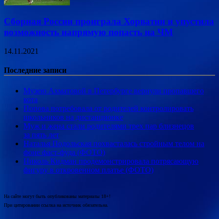
Сборная России проиграла Хорватии и упустила
возможность напрямую попасть на ЧМ
14.11.2021
Последние записи
Музею Ахматовой в Петербурге вернули пропавшего
кота
Попова потребовала от родителей контролировать
школьников на дистанционке
Муж и жена стали родителями трех пар близнецов
за пять лет
Наталья Подольская похвасталась стройным телом на
фоне фаст-фуда (ФОТО)
Николь Кидман продемонстрировала потрясающую
фигуру в откровенном платье (ФОТО)
На сайте могут быть опубликованы материалы 18+!
При цитировании ссылка на источник обязательна.