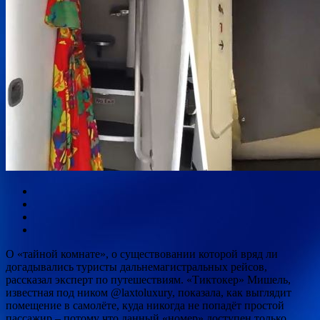
О «тайной комнате», о существовании которой вряд ли
догадывались туристы дальнемагистральных рейсов,
рассказал эксперт по путешествиям. «Тиктокер» Мишель,
известная под ником @laxtoluxury, показала, как выглядит
помещение в самолёте, куда никогда не попадёт простой
пассажир
– потому что данный «номер» доступен только