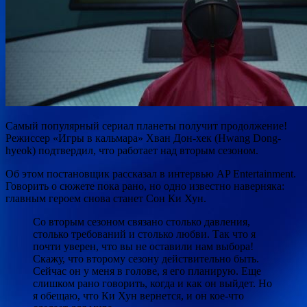
Самый популярный сериал планеты получит продолжение!
Режиссер «Игры в кальмара» Хван Дон-хек (Hwang Dong-
hyeok) подтвердил, что работает над вторым сезоном.
Об этом постановщик рассказал в интервью AP Entertainment.
Говорить о сюжете пока рано, но одно известно наверняка:
главным героем снова станет Сон Ки Хун.
Со вторым сезоном связано столько давления,
столько требований и столько любви. Так что я
почти уверен, что вы не оставили нам выбора!
Скажу, что второму сезону действительно быть.
Сейчас он у меня в голове, я его планирую. Еще
слишком рано говорить, когда и как он выйдет. Но
я обещаю, что Ки Хун вернется, и он кое-что