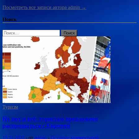
Посмотреть все записи автора admin →
Поиск
Найти:
Туризм
Ну вот и всё: туристам предложено
распрощаться с Европой
15.11.2021
-
от
admin
-
Оставьте комментарий