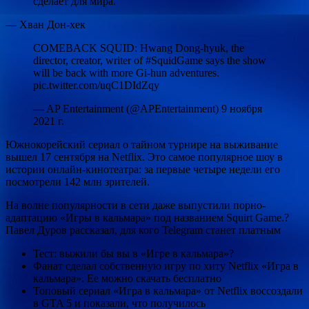
сделает для мира.
— Хван Дон-хек
COMEBACK SQUID: Hwang Dong-hyuk, the
director, creator, writer of #SquidGame says the show
will be back with more Gi-hun adventures.
pic.twitter.com/uqC1DIdZqy
— AP Entertainment (@APEntertainment) 9 ноября
2021 г.
Южнокорейский сериал о тайном турнире на выживание
вышел 17 сентября на Netflix. Это самое популярное шоу в
истории онлайн-кинотеатра: за первые четыре недели его
посмотрели 142 млн зрителей.
На волне популярности в сети даже выпустили порно-
адаптацию «Игры в кальмара» под названием Squirt Game.?
Павел Дуров рассказал, для кого Telegram станет платным
Тест: выжили бы вы в «Игре в кальмара»?
Фанат сделал собственную игру по хиту Netflix «Игра в
кальмара». Ее можно скачать бесплатно
Топовый сериал «Игра в кальмара» от Netflix воссоздали
в GTA 5 и показали, что получилось