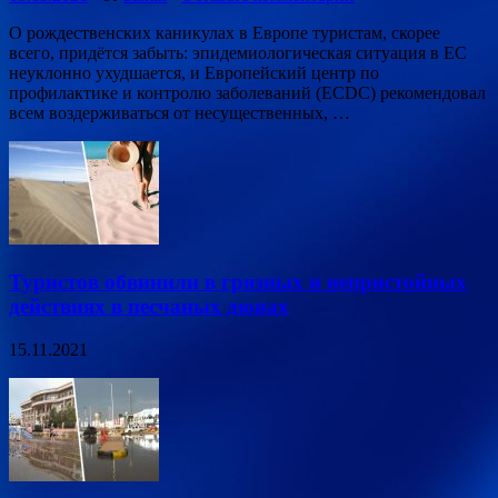
О рождественских каникулах в Европе туристам, скорее
всего, придётся забыть: эпидемиологическая ситуация в ЕС
неуклонно ухудшается, и Европейский центр по
профилактике и контролю заболеваний (ECDC) рекомендовал
всем воздерживаться от несущественных, …
Туристов обвинили в грязных и непристойных
действиях в песчаных дюнах
15.11.2021