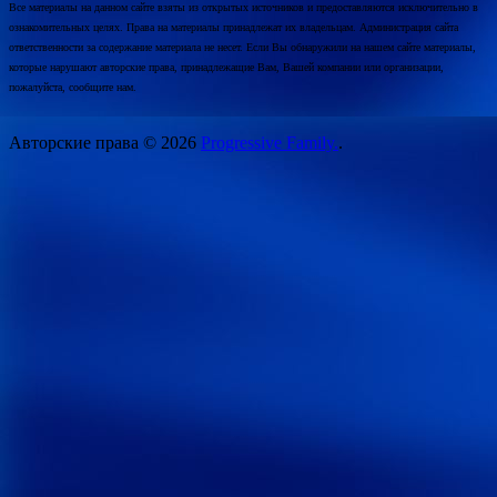
Все материалы на данном сайте взяты из открытых источников и предоставляются исключительно в
ознакомительных целях. Права на материалы принадлежат их владельцам. Администрация сайта
ответственности за содержание материала не несет. Если Вы обнаружили на нашем сайте материалы,
которые нарушают авторские права, принадлежащие Вам, Вашей компании или организации,
пожалуйста, сообщите нам.
Авторские права © 2026
Progressive Family.
.