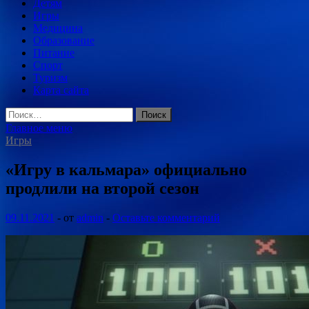
Детям
Игры
Медицина
Образование
Питание
Спорт
Туризм
Карта сайта
Найти:
Главное меню
Игры
«Игру в кальмара» официально
продлили на второй сезон
09.11.2021
-
от
admin
-
Оставьте комментарий