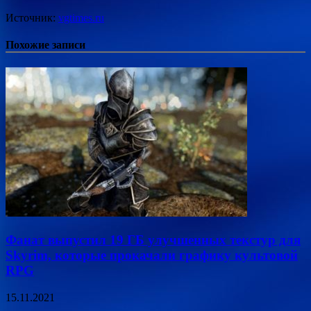
Источник:
vgtimes.ru
Похожие записи
Фанат выпустил 19 ГБ улучшенных текстур для
Skyrim, которые прокачали графику культовой
RPG
15.11.2021