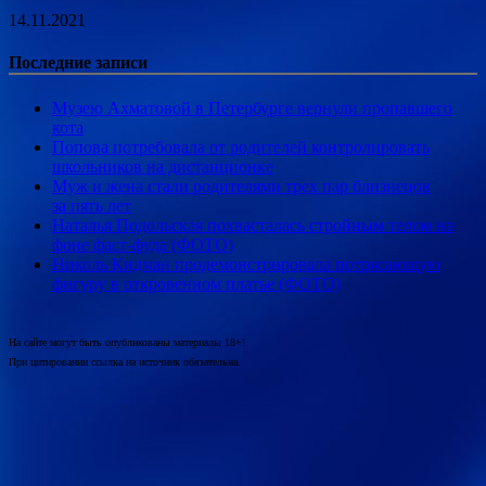
14.11.2021
Последние записи
Музею Ахматовой в Петербурге вернули пропавшего
кота
Попова потребовала от родителей контролировать
школьников на дистанционке
Муж и жена стали родителями трех пар близнецов
за пять лет
Наталья Подольская похвасталась стройным телом на
фоне фаст-фуда (ФОТО)
Николь Кидман продемонстрировала потрясающую
фигуру в откровенном платье (ФОТО)
На сайте могут быть опубликованы материалы 18+!
При цитировании ссылка на источник обязательна.