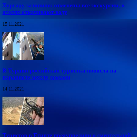
Хургаду затопило: отменены все экскурсии, в
отелях откачивают воду
15.11.2021
В Турции российская туристка повисла на
парашюте между домами
14.11.2021
Туристов в Египте предупредили о смертельной