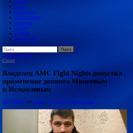
Детям
Игры
Медицина
Образование
Питание
Спорт
Туризм
Карта сайта
Найти:
Главное меню
Спорт
Владелец AMC Fight Nights допустил
применение допинга Минеевым
и Исмаиловым
09.11.2021
-
от
admin
-
Оставьте комментарий