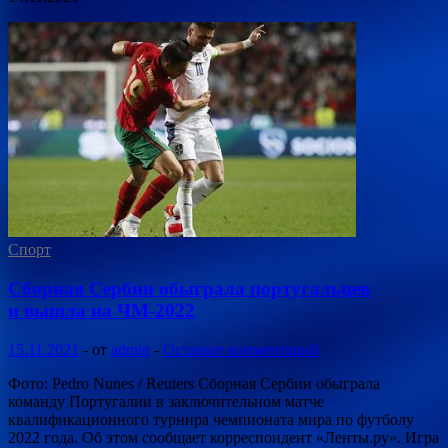
Спорт
Сборная Сербии обыграла португальцев
и вышла на ЧМ-2022
15.11.2021
-
от
admin
-
Оставьте комментарий
Фото: Pedro Nunes / Reuters Сборная Сербии обыграла
команду Португалии в заключительном матче
квалификационного турнира чемпионата мира по футболу
2022 года. Об этом сообщает корреспондент «Ленты.ру». Игра