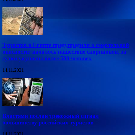
Туристов в Египте предупредили о смертельной
опасности: началось нашествие скорпионов, за
сутки укушены более 500 человек
14.11.2021
Властями послан тревожный сигнал
большинству российских туристов
14.11.2021