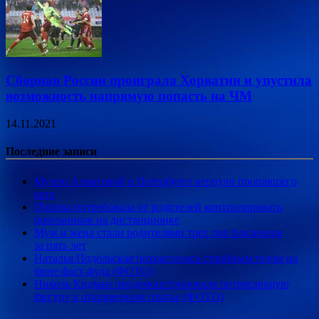
Сборная России проиграла Хорватии и упустила
возможность напрямую попасть на ЧМ
14.11.2021
Последние записи
Музею Ахматовой в Петербурге вернули пропавшего
кота
Попова потребовала от родителей контролировать
школьников на дистанционке
Муж и жена стали родителями трех пар близнецов
за пять лет
Наталья Подольская похвасталась стройным телом на
фоне фаст-фуда (ФОТО)
Николь Кидман продемонстрировала потрясающую
фигуру в откровенном платье (ФОТО)