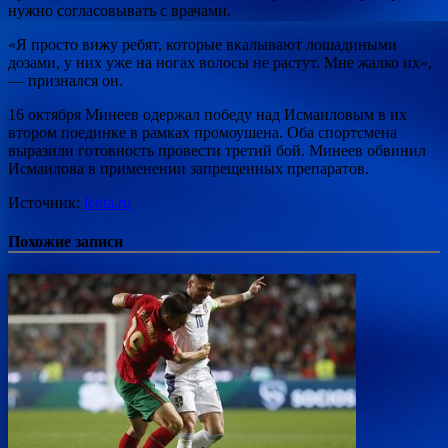
нужно согласовывать с врачами.
«Я просто вижу ребят, которые вкалывают лошадиными
дозами, у них уже на ногах волосы не растут. Мне жалко их»,
— признался он.
16 октября Минеев одержал победу над Исмаиловым в их
втором поединке в рамках промоушена. Оба спортсмена
выразили готовность провести третий бой. Минеев обвинил
Исмаилова в применении запрещенных препаратов.
Источник:
lenta.ru
Похожие записи