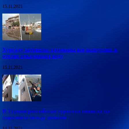
15.11.2021
Хургаду затопило: отменены все экскурсии, в
отелях откачивают воду
15.11.2021
В Турции российская туристка повисла на
парашюте между домами
14.11.2021