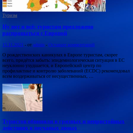
Туризм
Ну вот и всё: туристам предложено
распрощаться с Европой
15.11.2021
-
от
admin
-
Оставьте комментарий
О рождественских каникулах в Европе туристам, скорее
всего, придётся забыть: эпидемиологическая ситуация в ЕС
неуклонно ухудшается, и Европейский центр по
профилактике и контролю заболеваний (ECDC) рекомендовал
всем воздерживаться от несущественных, …
Туристов обвинили в грязных и непристойных
действиях в песчаных дюнах