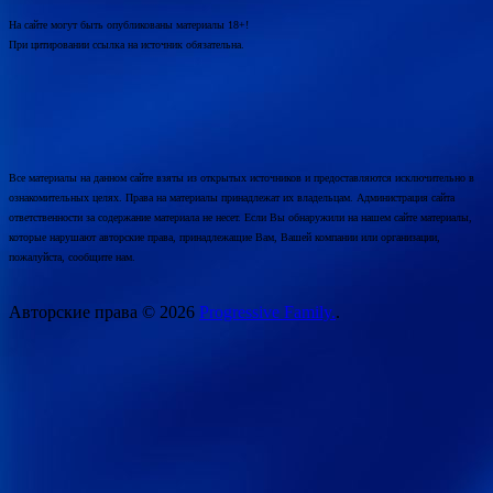
На сайте могут быть опубликованы материалы 18+!
При цитировании ссылка на источник обязательна.
Все материалы на данном сайте взяты из открытых источников и предоставляются исключительно в
ознакомительных целях. Права на материалы принадлежат их владельцам. Администрация сайта
ответственности за содержание материала не несет. Если Вы обнаружили на нашем сайте материалы,
которые нарушают авторские права, принадлежащие Вам, Вашей компании или организации,
пожалуйста, сообщите нам.
Авторские права © 2026
Progressive Family.
.