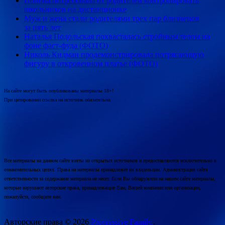
Попова потребовала от родителей контролировать
школьников на дистанционке
Муж и жена стали родителями трех пар близнецов
за пять лет
Наталья Подольская похвасталась стройным телом на
фоне фаст-фуда (ФОТО)
Николь Кидман продемонстрировала потрясающую
фигуру в откровенном платье (ФОТО)
На сайте могут быть опубликованы материалы 18+!
При цитировании ссылка на источник обязательна.
Все материалы на данном сайте взяты из открытых источников и предоставляются исключительно в
ознакомительных целях. Права на материалы принадлежат их владельцам. Администрация сайта
ответственности за содержание материала не несет. Если Вы обнаружили на нашем сайте материалы,
которые нарушают авторские права, принадлежащие Вам, Вашей компании или организации,
пожалуйста, сообщите нам.
Авторские права © 2026
Progressive Family.
.