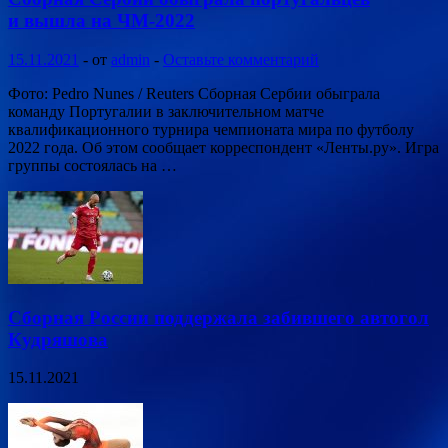
и вышла на ЧМ-2022
15.11.2021
-
от
admin
-
Оставьте комментарий
Фото: Pedro Nunes / Reuters Сборная Сербии обыграла
команду Португалии в заключительном матче
квалификационного турнира чемпионата мира по футболу
2022 года. Об этом сообщает корреспондент «Ленты.ру». Игра
группы состоялась на …
Сборная России поддержала забившего автогол
Кудряшова
15.11.2021