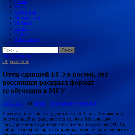
Детям
Игры
Медицина
Образование
Питание
Спорт
Туризм
Карта сайта
Найти:
Главное меню
Образование
Отец сдавшей ЕГЭ в восемь лет
россиянки раскрыл формат
ее обучения в МГУ
29.10.2021
-
от
admin
-
Оставьте комментарий
Евгений Тепляков, отец девятилетней Алисы Тепляковой,
поступившей на факультет психологии Московского
государственного университета имени Ломоносова (МГУ),
собирается первое время сопровождать ее во время обучения.