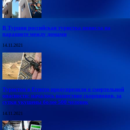
В Турции российская туристка повисла на
парашюте между домами
14.11.2021
Туристов в Египте предупредили о смертельной
опасности: началось нашествие скорпионов, за
сутки укушены более 500 человек
14.11.2021