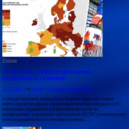
Туризм
Ну вот и всё: туристам предложено
распрощаться с Европой
15.11.2021
-
от
admin
-
Оставьте комментарий
О рождественских каникулах в Европе туристам, скорее
всего, придётся забыть: эпидемиологическая ситуация в ЕС
неуклонно ухудшается, и Европейский центр по
профилактике и контролю заболеваний (ECDC) рекомендовал
всем воздерживаться от несущественных, …