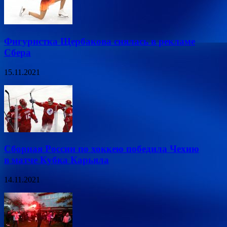
Фигуристка Щербакова снялась в рекламе
Сбера
15.11.2021
Сборная России по хоккею победила Чехию
в матче Кубка Карьяла
14.11.2021