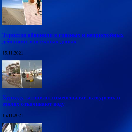
Туристов обвинили в грязных и непристойных
действиях в песчаных дюнах
15.11.2021
Хургаду затопило: отменены все экскурсии, в
отелях откачивают воду
15.11.2021