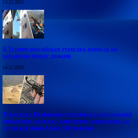
15.11.2021
В Турции российская туристка повисла на
парашюте между домами
14.11.2021
Туристов в Египте предупредили о смертельной
опасности: началось нашествие скорпионов, за
сутки укушены более 500 человек