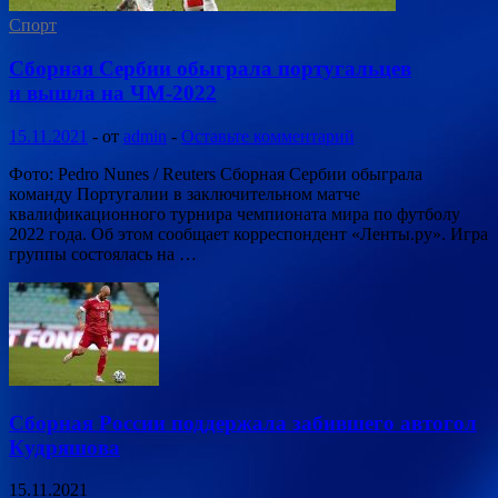
Спорт
Сборная Сербии обыграла португальцев
и вышла на ЧМ-2022
15.11.2021
-
от
admin
-
Оставьте комментарий
Фото: Pedro Nunes / Reuters Сборная Сербии обыграла
команду Португалии в заключительном матче
квалификационного турнира чемпионата мира по футболу
2022 года. Об этом сообщает корреспондент «Ленты.ру». Игра
группы состоялась на …
Сборная России поддержала забившего автогол
Кудряшова
15.11.2021