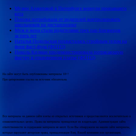
Музею Ахматовой в Петербурге вернули пропавшего
кота
Попова потребовала от родителей контролировать
школьников на дистанционке
Муж и жена стали родителями трех пар близнецов
за пять лет
Наталья Подольская похвасталась стройным телом на
фоне фаст-фуда (ФОТО)
Николь Кидман продемонстрировала потрясающую
фигуру в откровенном платье (ФОТО)
На сайте могут быть опубликованы материалы 18+!
При цитировании ссылка на источник обязательна.
Все материалы на данном сайте взяты из открытых источников и предоставляются исключительно в
ознакомительных целях. Права на материалы принадлежат их владельцам. Администрация сайта
ответственности за содержание материала не несет. Если Вы обнаружили на нашем сайте материалы,
которые нарушают авторские права, принадлежащие Вам, Вашей компании или организации,