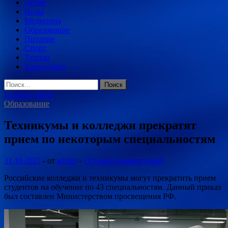
Детям
Игры
Медицина
Образование
Питание
Спорт
Туризм
Карта сайта
Найти:
Главное меню
Образование
Техникумы и колледжи прекратят
прием по некоторым специальностям
31.10.2021
-
от
admin
-
Оставьте комментарий
Российские колледжи и техникумы могут прекратить прием
студентов на обучение по 43 специальностям. Данный приказ
был составлен Министерством просвещения РФ.