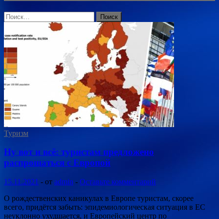
Найти:
Туризм
Ну вот и всё: туристам предложено
распрощаться с Европой
15.11.2021
-
от
admin
-
Оставьте комментарий
О рождественских каникулах в Европе туристам, скорее
всего, придётся забыть: эпидемиологическая ситуация в ЕС
неуклонно ухудшается, и Европейский центр по